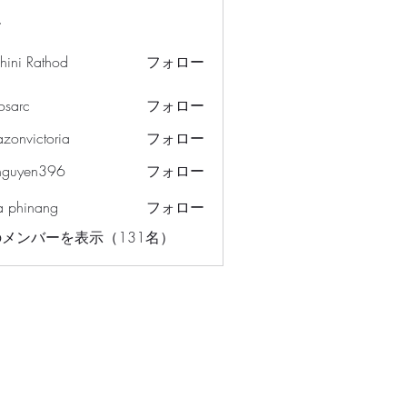
ー
hini Rathod
フォロー
osarc
フォロー
c
azonvictoria
フォロー
ictoria
nguyen396
フォロー
en396
a phinang
フォロー
メンバーを表示（131名）