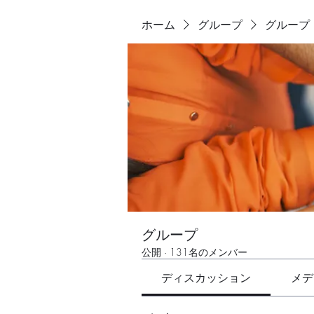
ホーム
グループ
グループ
グループ
公開
·
131名のメンバー
ディスカッション
メデ