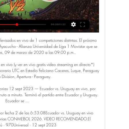
ue viajar a Donostia para presenciar una eliminatoria vibrante, a partido único.

Los brujos en línea, consideran los hechizos, como una técnica factible y capaz de equilibrar el sistema financiero. Determina tu futuro. Imagen proporcionada por: pixabay.com. Finalmente, intenta comunicarte con estos brujos en línea con la capacidad de determinar tu futuro y conseguir la energía positiva, necesitada.

En qué canal de TV ver partido de Ecuador vs. Uruguay 12 sept 2023 — Cómo y dónde ver el duelo en tu país. A continuación, mira los canales de TV que transmiten el encuentro de Ecuador vs. Uruguay, por la ...

La Copa del Rey ha llegado a los octavos de final sin sorpresas destacables. En los primeros partidos de equipos de LaLiga Santander, solo el Sporting de Gijón, un Segunda, ha conseguido ganar a.

Ciudades. Buenos Aires 27.2°. “ Se están celebrando los 100 años de El Ateneo y no se puede entrar sin invitación”.. detectando una línea tan invisible como necesaria:.

La Fiscalía de Holanda acusó este martes de homicidio a tres adolescentes de entre 15 y 16 años detenidos como supuestos autores de la agresión a un juez de línea de 41 años, que perdió su vida como consecuencia de los golpes recibidos, en un hecho que ha conmocionado al país.. La mencionada dependencia judicial explicó que los jóvenes “deberán comparecer el próximo 6 de.

Fútbol LA LIGA Streaming en directo | Villarreal - Barcelona (La Liga) Los de Ernesto Valverde visitan el Estadio de La Cerámica con un ojo puesto en el partido del fin de semana ante el.

Esta es una vista general de todos los jugadores que hoy en día están activos en el equipo Altay SK y que juegan actualmente para su selección nacional.

El Estadio Feliciano Cáceres​ es un estadio de fútbol del Paraguay en el cual juega sus partidos como local el Sportivo Luqueño. Está ubicado en la ciudad de Luque, colindante a la capital del país, Asunción, y su capacidad es para 26 974 personas.

En esta ocasión, Osasuna y Real Sociedad se enfrentan este domingo 22 de diciembre en el partido de fútbol correspondiente a la decimoséptima jornada de la Liga Santander

Ecuador vs Uruguay EN VIVO: hora y canal para este martes 11 sept 2023 — EN VIVO: Ecuador y Uruguay empatan · Selección de Ecuador · Selección de Uruguay · Transmisión en vivo · Eliminatoria · Liga Femenina BetPlay.

Portimonense. Gil Vicente. 4 jun., 16:00 . Resultado da Partida ENCERRAR APOSTA. Portimonense 2.40. Empate 3.10. Gil Vicente 2.90. Número de gols ENCERRAR APOSTA. Acima 2.5 2.30.. Cassino ao Vivo Jogar Agora Roleta ao Vivo Blackjack ao Vivo Bacará ao Vivo Outros Jogos ao Vivo …

Cuánto quedó Ecuador vs. Uruguay desde Quito | VIDEO 0:56Ecuador vs. Uruguay en vivo online por fecha 2 de las Eliminatorias CONMEBOL 2026. VIDEO RECOMENDADO.El Comercio Perú · 12 sept 2023

PORTIMONENSE X BENFICA. Qua, 10 Jun, 18:15 FINAL 2020 - SC BRAG... Dom, 31 Mai, 20:00. (24ªJ): RESUMO GIL VICENTE FC 1-1 SANTA CLARA LIGA NOS 2019/20 03min 15s - publicado há 3 meses SPORTING CP, GOLO. ADERIR AO MELHOR DO DESPORTO. PREMIUM. 6 canais

RB Leipzig vs PSG | 14:00 | ESPN y Fox Sports <<SÍGUELO EN VIVO>> Miércoles 19. Bayern Munich vs Manchester City / Lyon | 14:00 | ESPN y Fox Sports <<SÍGUELO EN VIVO>> Recibe toda la información deportiva en tu celular, envía ALTA y suscríbete a nuestro newsletter en WhatsApp.

Copa ACLAV Obras venció en tie break a Gigantes del Sur Los sanjuaninos dieron vuelta un 2-0 desfavorable con Marcos Cordeiro como figura y máximo anotador con 19 puntos.

Por el camino su cotización se ha disparado.En verano su pase valía 1,5 millones de euros, ahora el equipo londinense ha logrado un préstamo hasta final de temporada por 5 millones, que se.

Sin dudarlo será un encuentro muy candente que trasmitirá canales televisivos de aire de su País o canales de cable de tu localidad, asi puedes ver en directo Universidad de Chile vs Palestino. De seguro estarás buscando un canal para poder ver este partido en vivo online y por Internet, pues yo te recomiendo que busques la transmisión en.

El presidente Danilo Medina partió pasadas las 7:40 de la mañana de hoy hacia Costa Rica, donde asistirá a la transmisión de mando presidencial de Carlos Alvarado Quesada, gobernante electo de esa nación para el periodo 2018-2022.

Agenda Sur-Sur. CAF pone a. La institución reiteró a sus países accionistas la disposición de una línea de crédito contingente para apoyar la adecuada gestión del riesgo y. Las grandes líneas externas regionales del gobierno argentino. Una política exterior de dinamismo pragmático en un mundo de soberanías multidimensionales.

Plantilla Rayo Vallecano: Uso de cookies: Utilizamos "cookies" propias y de terceros para mejorar nuestros servicios, elaborar información estadística, analizar sus hábitos de navegación e inferir grupos de interés. Esto nos permite personalizar el contenido que ofrecemos y mostrarle publicidad relacionada con sus preferencias.

Numa segunda parte menos disputada, prevaleceram os golos do primeiro tempo, que deram um ponto a Gil Vicente FC e Portimonense, em jogo a contar para a 8.ª jornada da Liga NOS.

O Administrador temporal anunciado no Cienciano pasó pruebas rápidas y todos están aptos para su choque ante el Grau. Entonces óptimo el club, el equipo imperial Estense Atentos que hoy vamos a hacer la previa y, por supuesto, al que dé el resultado se va a llevar su camiseta del papá la camiseta del vamos a las …

BSC Young Boys Eintracht Frankfurt en directo: Consulta el resultado del partido BSC Young Boys Eintracht Frankfurt en vivo y sigue el marcador en directo gracias a nuestro livescore. Partido Copa Uhren jugado el 10/07/19 18:00

Ver gratis y online Ecuador vs Uruguay en vivo hoy fecha 3 28 ene 2023 — Los ecuatorianos jugarán última fecha del B de Sudamericano Sub-20 contra el clasificado Uruguay. | Selecciones Nacionales | futbolred.com.

Ecuador vs Uruguay: dónde y cómo ver el partido ONLINE 13 oct 2020 — Optimista pese a la derrota que sufrió en su debut, un renovado Ecuador recibe este en 