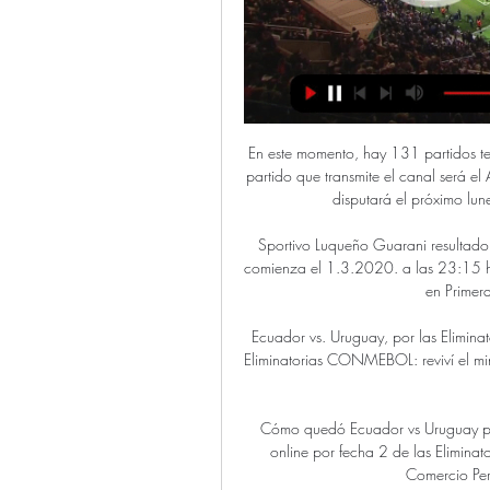
En este momento, hay 131 partidos televisados en vivo de 1 competiciones distintas. El próximo partido que transmite el canal será el Ayacucho - Alianza Universidad de Liga 1 Movistar que se disputará el próximo lunes, 09 de marzo de 2020 a las 09:00 p.m..

Sportivo Luqueño Guarani resultado en vivo (y ver en vivo gratis video streaming en directo*) comienza el 1.3.2020. a las 23:15 horario UTC en Estadio Feliciano Caceres, Luque, Paraguay en Primera Division, Apertura - Paraguay.

Ecuador vs. Uruguay, por las Eliminatorias 12 sept 2023 — Ecuador vs. Uruguay en vivo, por Eliminatorias CONMEBOL: reviví el minuto a minuto. Terminó el partido entre Ecuador y Uruguay. Ecuador se ...

Cómo quedó Ecuador vs Uruguay por fecha 2 de las 6:53:08Ecuador vs. Uruguay en vivo online por fecha 2 de las Eliminatorias CONMEBOL 2026. VIDEO RECOMENDADO.El Comercio Perú · 970Universal · 12 sept 2023

Vive el minuto a minuto de los partidos de fútbol de Universidad de Chile en vivo por medio sus canales, radio y comenta todo lo que ocurre a través del chat.. Fútbol en Vivo. Deporte Online, Deportivo: Aquí todos los partidos de fútbol de Universidad de Chile en vivo y en directo gratis aquí. Partidos de Fútbol de Universidad de.

En línea con esta campaña, en 2019 se aumentó el servicio de revisión de títulos de viaje. Desde TUSSAM se ha lanzado una nueva campaña llamada “Ticket o Multa” para concienciar a la población de la necesidad de utilizar un título de viaje válido para el uso del Metrocentro,. 11, 41007 Sevilla.

El partido entre Deportivo Cali y Independiente Santa Fe se celebrará el 30.10.2018, a la hora 23:45.El lugar del encuentro, que promete ser muy emocionante, será Estadio Deportivo Cali.

Uruguay (1-2) Ecuador: resumen y goles del partido por 0:44VIDEO RECOMENDADO. Uruguay vs Ecuador en ...El Comercio Perú · 12 sept 2023

Los jugadores de Cienciano ya están preparados para enfrentar a Atlético Torino, en uno de los partidos más interesantes de la segunda fecha del torneo de ascenso Best Cable 2016. Tweet Publicado el …

Bienvenid@ a la única Jam de Hip Hop de la ciudad del Turia. Todos los lunes a las 22.30h. te espera la noche con más flow en la única jam de hip hop con banda en directo. Comparte escenario . Libros Resistencia y lucha contra el posmodernismo. Lugar: Fórum de la Fnac - …

Ecuador Uruguay en vivo ver partido online y resultado ... Ecuador y Uruguay agrupados por sus resultados cara a cara. Los vínculos a los momentos destacados del Ecuador vs. Uruguay aparecen la pestaña Media tan ...

directos lo perjudican. Los cafés mexicanos son producto de exportación por su alta calidad. El Instituto Mexicano del Café proporciona asesoría técnica a los productores e interviene en la comercialización del producto. Los estados de mayor producción cafetalera son: Veracruz, Chiapas, Oaxaca, Nayarit, Hidalgo, Puebla y Guerrero.

¡Victoria en Quito! Ecuador derrotó 2-1 a Uruguay por 12 sept 2023 — Ecuador vs. Uruguay en vivo online por fecha 2 de las Eliminatorias CONMEBOL 2026. VIDEO RECOMENDADO.

El Ateneo de Jerez, como entidad privada sin ánimo de lucro, se financia con las aportaciones de sus socios, y éstos son a su vez la riqueza fundamental con la que cuenta. Son las personas y sus capacidades la fuerza que empuja nuestro funcionamiento cotidiano.

Uruguay vs Ecuador En vivo UruguayvsEcuadorEn vivo Estamos actualizando Uruguay vs Ecuador Match Hightlight después del partido. Explore las estadísticas de Uruguay vs Ecuador live en ...

As últimas do(a) Bragantino na Goal.com, incluindo notícias sobre mercado da bola, rumores, resultados, placares e entrevistas com jogadores.

Cómo quedó Ecuador vs Uruguay en Quito por fecha 2 de 12 sept 2023 — La 'celeste' y el 'tricolor' cerraron su participación en esta primera jornada doble en el estadio Rodrigo Paz Delgado. Ecuador vs Uruguay ...

Real Sociedad-Osasuna, en octavos de la Copa del Rey, el 30 de enero a las 21 horas La afición rojilla tendrá q