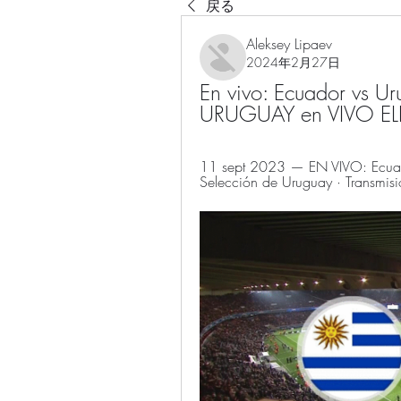
戻る
Aleksey Lipaev
2024年2月27日
En vivo: Ecuador vs U
URUGUAY en VIVO E
11 sept 2023 — EN VIVO: Ecuado
Selección de Uruguay · Transmisió