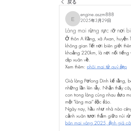
戻る
engine.aszm888
2025年3月29日
engine.aszm888
Làng mai rừng rực rỡ nơi 
Ở thôn A Rầng, xã Axan, huyện T
không gian Tết nơi biên giới th
khoảng 220km, là nơi nổi tiếng 
dịp xuân về.
Xem thêm: 
phôi mai tứ quý đẹp
Già làng Pơlong Dinh kể rằng, b
những lần lên rẫy. Nhận thấy cây 
con trong làng cùng nhau đưa ma
một "làng mai" độc đáo.
Ngày nay, hầu như nhà nào cũng
cảnh xuân tươi thắm giữa núi r
bán mai vàng 2025, định giá câ