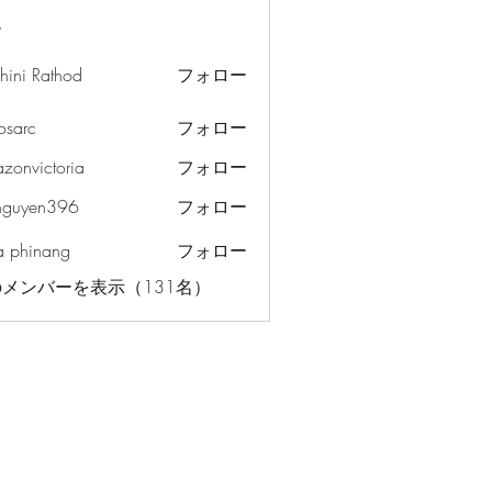
ー
hini Rathod
フォロー
osarc
フォロー
c
azonvictoria
フォロー
ictoria
nguyen396
フォロー
en396
a phinang
フォロー
メンバーを表示（131名）