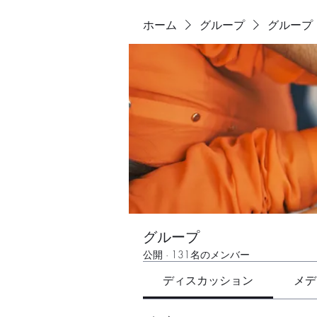
ホーム
グループ
グループ
グループ
公開
·
131名のメンバー
ディスカッション
メデ