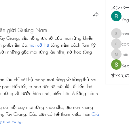
メンバ
Rag
biên giới Quảng Nam
son
sonosar
ây Giang, sắc hồng rực rỡ của mai rừng khiến 
cor
êm phần ấm áp.
mai cổ thụ
 Làng nằm cách Tam Kỳ 
corazonv
với những gốc mai rừng lâu năm, nở hoa đúng 
mii
miinguy
Ser
すべての
an đầu chỉ vài hộ mang mai rừng về trồng thử sau 
phát triển tốt, ra hoa rực rỡ mỗi độ Tết đến, bà 
i rừng về trước hiên nhà, biến thôn A Rầng thành 
 có một cây mai rừng khoe sắc, tạo nên khung 
ừng Tây Giang. Các bạn có thể tham khảo thêm
Giá 
y mai vàng
.