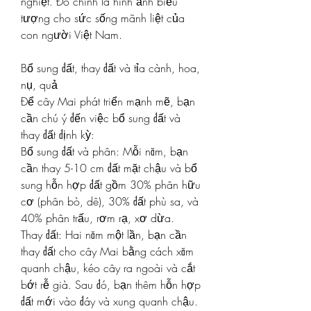
nghiệt. Đó chính là hình ảnh biểu 
tượng cho sức sống mãnh liệt của 
con người Việt Nam.
Bổ sung đất, thay đất và tỉa cành, hoa, 
nụ, quả
Để cây Mai phát triển mạnh mẽ, bạn 
cần chú ý đến việc bổ sung đất và 
thay đất định kỳ:
Bổ sung đất và phân: Mỗi năm, bạn 
cần thay 5-10 cm đất mặt chậu và bổ 
sung hỗn hợp đất gồm 30% phân hữu 
cơ (phân bò, dê), 30% đất phù sa, và 
40% phân trấu, rơm rạ, xơ dừa.
Thay đất: Hai năm một lần, bạn cần 
thay đất cho cây Mai bằng cách xăm 
quanh chậu, kéo cây ra ngoài và cắt 
bớt rễ già. Sau đó, bạn thêm hỗn hợp 
đất mới vào đáy và xung quanh chậu.