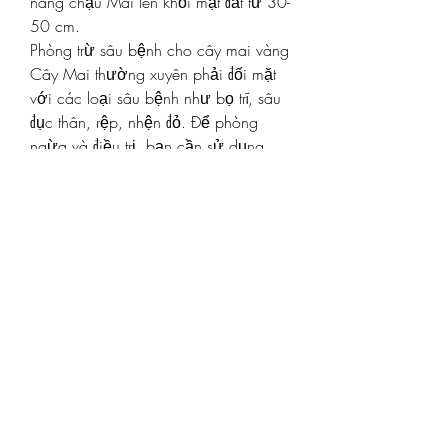
nâng chậu Mai lên khỏi mặt đất từ 30-
50 cm.
Phòng trừ sâu bệnh cho cây mai vàng
Cây Mai thường xuyên phải đối mặt 
với các loại sâu bệnh như bọ trĩ, sâu 
đục thân, rệp, nhện đỏ. Để phòng 
ngừa và điều trị, bạn cần sử dụng 
các loại thuốc bảo vệ thực vật như 
Confidor, Trebon, và các loại thuốc trị 
nấm để cây không bị ảnh hưởng bởi 
sâu bệnh.
Lặt lá cây Mai vàng
Lặt lá Mai vàng là một công việc đòi 
hỏi sự tinh tế và kinh nghiệm. Thời 
gian lặt lá sẽ tùy thuộc vào loại Mai, 
khí hậu và tình trạng cây. Mai 12 
cánh thường lặt lá từ ngày 25/11 
đến 5/12 âm lịch, trong khi Mai 5-9 
cánh thường lặt vào khoảng từ 5 đến 