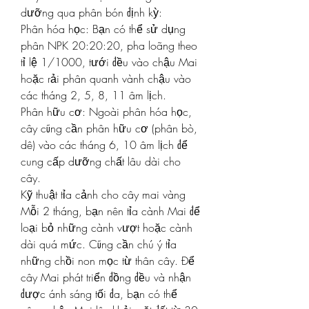
dưỡng qua phân bón định kỳ:
Phân hóa học: Bạn có thể sử dụng 
phân NPK 20:20:20, pha loãng theo 
tỉ lệ 1/1000, tưới đều vào chậu Mai 
hoặc rải phân quanh vành chậu vào 
các tháng 2, 5, 8, 11 âm lịch.
Phân hữu cơ: Ngoài phân hóa học, 
cây cũng cần phân hữu cơ (phân bò, 
dê) vào các tháng 6, 10 âm lịch để 
cung cấp dưỡng chất lâu dài cho 
cây.
Kỹ thuật tỉa cảnh cho cây mai vàng
Mỗi 2 tháng, bạn nên tỉa cành Mai để 
loại bỏ những cành vượt hoặc cành 
dài quá mức. Cũng cần chú ý tỉa 
những chồi non mọc từ thân cây. Để 
cây Mai phát triển đồng đều và nhận 
được ánh sáng tối đa, bạn có thể 