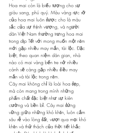
Hoa mai còn là biểu tượng cho sự 
giàu sang, phú quý. Màu vàng rực rỡ 
của hoa mai luôn được cho là màu 
sắc của sự thịnh vượng, và người 
dân Việt Nam thường trưng hoa mai 
trong dịp Tết với mong muốn một năm 
mới gặp nhiều may mắn, tài lộc. Đặc 
biệt, theo quan niệm dân gian, nhà 
nào có mai vàng bến tre nở nhiều 
cánh sẽ càng gặp nhiều điều may 
mắn và tài lộc trong năm.
Cây mai không chỉ là loài hoa đẹp, 
mà còn mang trong mình những 
phẩm chất đặc biệt như sự kiên 
cường và bền bỉ. Cây mai đứng 
vững giữa những khó khăn, luôn cắm 
sâu rễ vào lòng đất, vượt qua mọi khó 
khăn và thử thách của thời tiết khắc 