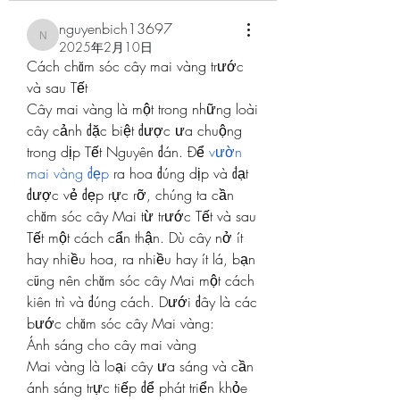
nguyenbich13697
nguyenbich13697
2025年2月10日
Cách chăm sóc cây mai vàng trước 
và sau Tết
Cây mai vàng là một trong những loài 
cây cảnh đặc biệt được ưa chuộng 
trong dịp Tết Nguyên đán. Để 
vườn 
mai vàng đẹp
 ra hoa đúng dịp và đạt 
được vẻ đẹp rực rỡ, chúng ta cần 
chăm sóc cây Mai từ trước Tết và sau 
Tết một cách cẩn thận. Dù cây nở ít 
hay nhiều hoa, ra nhiều hay ít lá, bạn 
cũng nên chăm sóc cây Mai một cách 
kiên trì và đúng cách. Dưới đây là các 
bước chăm sóc cây Mai vàng:
Ánh sáng cho cây mai vàng
Mai vàng là loại cây ưa sáng và cần 
ánh sáng trực tiếp để phát triển khỏe 