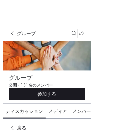
グループ
グループ
公開
·
131名のメンバー
参加する
ディスカッション
メディア
メンバー
戻る