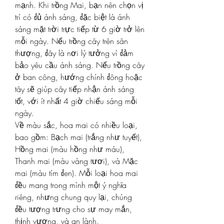
mạnh. Khi trồng Mai, bạn nên chọn vị 
trí có đủ ánh sáng, đặc biệt là ánh 
sáng mặt trời trực tiếp từ 6 giờ trở lên 
mỗi ngày. Nếu trồng cây trên sân 
thượng, đây là nơi lý tưởng vì đảm 
bảo yêu cầu ánh sáng. Nếu trồng cây 
ở ban công, hướng chính đông hoặc 
tây sẽ giúp cây tiếp nhận ánh sáng 
tốt, với ít nhất 4 giờ chiếu sáng mỗi 
ngày.
Về màu sắc, hoa mai có nhiều loại, 
bao gồm: Bạch mai (trắng như tuyết), 
Hồng mai (màu hồng như máu), 
Thanh mai (màu vàng tươi), và Mặc 
mai (màu tím đen). Mỗi loại hoa mai 
đều mang trong mình một ý nghĩa 
riêng, nhưng chung quy lại, chúng 
đều tượng trưng cho sự may mắn, 
thịnh vượng, và an lành.