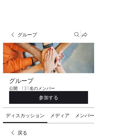
グループ
グループ
公開
·
131名のメンバー
参加する
ディスカッション
メディア
メンバー
戻る