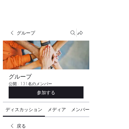
グループ
グループ
公開
·
131名のメンバー
参加する
ディスカッション
メディア
メンバー
戻る