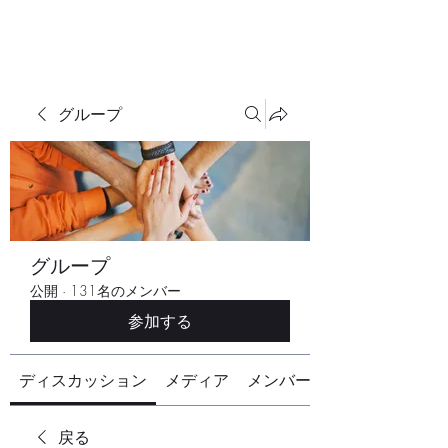
グループ
グループ
公開
·
131名のメンバー
参加する
ディスカッション
メディア
メンバー
戻る