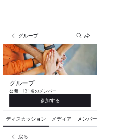
グループ
グループ
公開
·
131名のメンバー
参加する
ディスカッション
メディア
メンバー
戻る