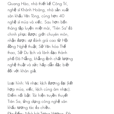
Quang Hào, nhà thiết kế Công Trí, 
nghệ sĩ Khánh Hoàng, nhà sản xuất 
sân khấu Văn Tòng, cùng hơn 40 
nghệ sĩ múa và xiếc. Sau hơn bốn 
tháng tập luyện miệt mài, "Tiên Sa" đã 
chinh phục được giới chuyên môn, 
nhận được sự đánh giá cao từ Hội 
đồng Nghệ thuật, Sở Văn hóa Thể 
thao, Sở Du lịch và lãnh đạo thành 
phố Đà Nẵng, khẳng định chất lượng 
nghệ thuật và sức hấp dẫn đặc biệt 
đối với khán giả.
Loại hình: Vũ nhạc kịch đương đại (kết 
hợp múa, xiếc, kịch cùng âm nhạc).
Điểm nổi bật: Tái hiện truyền thuyết 
Tiên Sa, ứng dụng công nghệ sân 
khấu tương tác đa chiều.
Địa điểm: Nhà hát Trưng Vương, Đà 