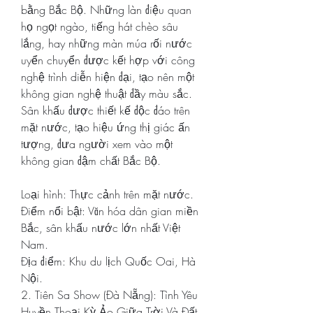
bằng Bắc Bộ. Những làn điệu quan 
họ ngọt ngào, tiếng hát chèo sâu 
lắng, hay những màn múa rối nước 
uyển chuyển được kết hợp với công 
nghệ trình diễn hiện đại, tạo nên một 
không gian nghệ thuật đầy màu sắc. 
Sân khấu được thiết kế độc đáo trên 
mặt nước, tạo hiệu ứng thị giác ấn 
tượng, đưa người xem vào một 
không gian đậm chất Bắc Bộ.
Loại hình: Thực cảnh trên mặt nước.
Điểm nổi bật: Văn hóa dân gian miền 
Bắc, sân khấu nước lớn nhất Việt 
Nam.
Địa điểm: Khu du lịch Quốc Oai, Hà 
Nội.
2. Tiên Sa Show (Đà Nẵng): Tình Yêu 
Huyền Thoại Kỳ Ảo Giữa Trời Và Đất