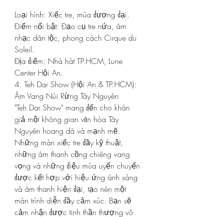
Loại hình: Xiếc tre, múa đương đại.
Điểm nổi bật: Đạo cụ tre nứa, âm 
nhạc dân tộc, phong cách Cirque du 
Soleil.
Địa điểm: Nhà hát TP.HCM, Lune 
Center Hội An.
4. Teh Dar Show (Hội An & TP.HCM): 
Âm Vang Núi Rừng Tây Nguyên
"Teh Dar Show" mang đến cho khán 
giả một không gian văn hóa Tây 
Nguyên hoang dã và mạnh mẽ. 
Những màn xiếc tre đầy kỹ thuật, 
những âm thanh cồng chiêng vang 
vọng và những điệu múa uyển chuyển 
được kết hợp với hiệu ứng ánh sáng 
và âm thanh hiện đại, tạo nên một 
màn trình diễn đầy cảm xúc. Bạn sẽ 
cảm nhận được tinh thần thượng võ 