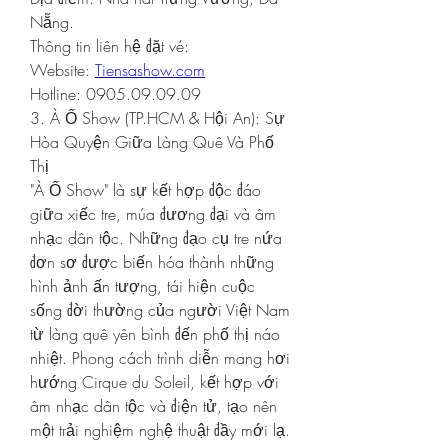
Nẵng.
Thông tin liên hệ đặt vé: 
Website: 
Tiensashow.com
Hotline: 0905.09.09.09
3. À Ố Show (TP.HCM & Hội An): Sự 
Hòa Quyện Giữa Làng Quê Và Phố 
Thị
"À Ố Show" là sự kết hợp độc đáo 
giữa xiếc tre, múa đương đại và âm 
nhạc dân tộc. Những đạo cụ tre nứa 
đơn sơ được biến hóa thành những 
hình ảnh ấn tượng, tái hiện cuộc 
sống đời thường của người Việt Nam 
từ làng quê yên bình đến phố thị náo 
nhiệt. Phong cách trình diễn mang hơi 
hướng Cirque du Soleil, kết hợp với 
âm nhạc dân tộc và điện tử, tạo nên 
một trải nghiệm nghệ thuật đầy mới lạ.