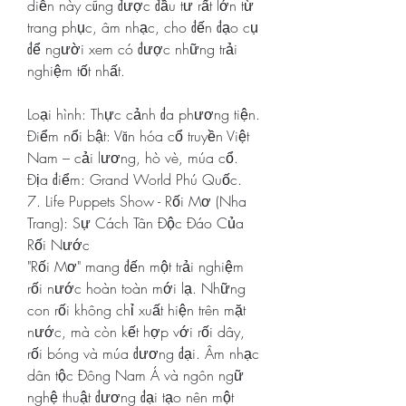
diễn này cũng được đầu tư rất lớn từ 
trang phục, âm nhạc, cho đến đạo cụ 
để người xem có được những trải 
nghiệm tốt nhất.
Loại hình: Thực cảnh đa phương tiện.
Điểm nổi bật: Văn hóa cổ truyền Việt 
Nam – cải lương, hò vè, múa cổ.
Địa điểm: Grand World Phú Quốc.
7. Life Puppets Show - Rối Mơ (Nha 
Trang): Sự Cách Tân Độc Đáo Của 
Rối Nước
"Rối Mơ" mang đến một trải nghiệm 
rối nước hoàn toàn mới lạ. Những 
con rối không chỉ xuất hiện trên mặt 
nước, mà còn kết hợp với rối dây, 
rối bóng và múa đương đại. Âm nhạc 
dân tộc Đông Nam Á và ngôn ngữ 
nghệ thuật đương đại tạo nên một 