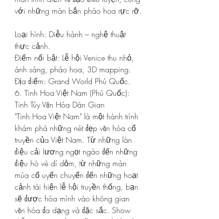
với những màn bắn pháo hoa rực rỡ.
Loại hình: Diễu hành – nghệ thuật 
thực cảnh.
Điểm nổi bật: Lễ hội Venice thu nhỏ, 
ánh sáng, pháo hoa, 3D mapping.
Địa điểm: Grand World Phú Quốc.
6. Tinh Hoa Việt Nam (Phú Quốc): 
Tinh Túy Văn Hóa Dân Gian
"Tinh Hoa Việt Nam" là một hành trình 
khám phá những nét đẹp văn hóa cổ 
truyền của Việt Nam. Từ những làn 
điệu cải lương ngọt ngào đến những 
điệu hò vè dí dỏm, từ những màn 
múa cổ uyển chuyển đến những hoạt 
cảnh tái hiện lễ hội truyền thống, bạn 
sẽ được hòa mình vào không gian 
văn hóa đa dạng và đặc sắc. Show 