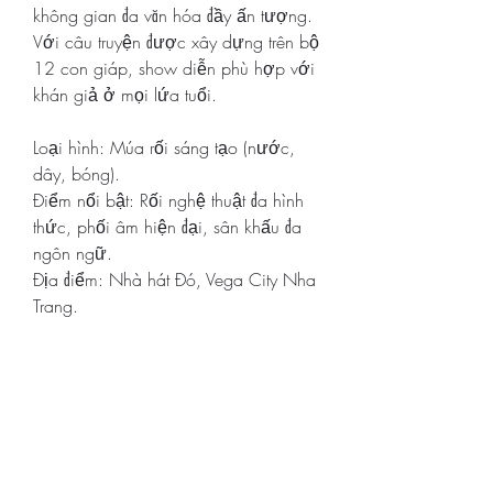
không gian đa văn hóa đầy ấn tượng. 
Với câu truyện được xây dựng trên bộ 
12 con giáp, show diễn phù hợp với 
khán giả ở mọi lứa tuổi.
Loại hình: Múa rối sáng tạo (nước, 
dây, bóng).
Điểm nổi bật: Rối nghệ thuật đa hình 
thức, phối âm hiện đại, sân khấu đa 
ngôn ngữ.
Địa điểm: Nhà hát Đó, Vega City Nha 
Trang.
8. Ký Ức Hội An (Hội An): Dấu Ấn 
Lịch Sử Qua Tà Áo Dài
"Ký Ức Hội An" không chỉ là một show 
diễn, đó là một chuyến du hành 
ngược dòng thời gian, đưa bạn đến 
với những giai đoạn lịch sử và văn 
hóa đặc sắc của phố Hội. Sân khấu 