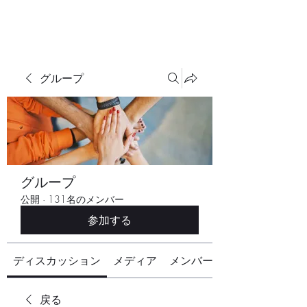
グループ
グループ
公開
·
131名のメンバー
参加する
ディスカッション
メディア
メンバー
戻る