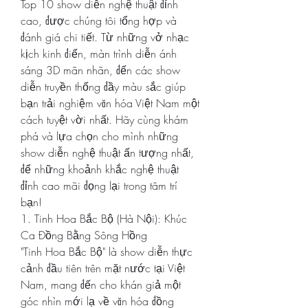
Top 10 show diễn nghệ thuật đỉnh 
cao, được chúng tôi tổng hợp và 
đánh giá chi tiết. Từ những vở nhạc 
kịch kinh điển, màn trình diễn ánh 
sáng 3D mãn nhãn, đến các show 
diễn truyền thống đầy màu sắc giúp 
bạn trải nghiệm văn hóa Việt Nam một 
cách tuyệt vời nhất. Hãy cùng khám 
phá và lựa chọn cho mình những 
show diễn nghệ thuật ấn tượng nhất, 
để những khoảnh khắc nghệ thuật 
đỉnh cao mãi đọng lại trong tâm trí 
bạn!
1. Tinh Hoa Bắc Bộ (Hà Nội): Khúc 
Ca Đồng Bằng Sông Hồng
"Tinh Hoa Bắc Bộ" là show diễn thực 
cảnh đầu tiên trên mặt nước tại Việt 
Nam, mang đến cho khán giả một 
góc nhìn mới lạ về văn hóa đồng 