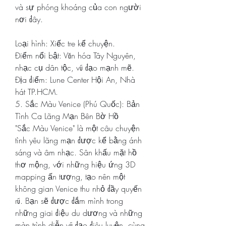
và sự phóng khoáng của con người 
nơi đây.
Loại hình: Xiếc tre kể chuyện.
Điểm nổi bật: Văn hóa Tây Nguyên, 
nhạc cụ dân tộc, vũ đạo mạnh mẽ.
Địa điểm: Lune Center Hội An, Nhà 
hát TP.HCM.
5. Sắc Màu Venice (Phú Quốc): Bản 
Tình Ca Lãng Mạn Bên Bờ Hồ
"Sắc Màu Venice" là một câu chuyện 
tình yêu lãng mạn được kể bằng ánh 
sáng và âm nhạc. Sân khấu mặt hồ 
thơ mộng, với những hiệu ứng 3D 
mapping ấn tượng, tạo nên một 
không gian Venice thu nhỏ đầy quyến 
rũ. Bạn sẽ được đắm mình trong 
những giai điệu du dương và những 
màn trình diễn vũ đạo điêu luyện, cùng 