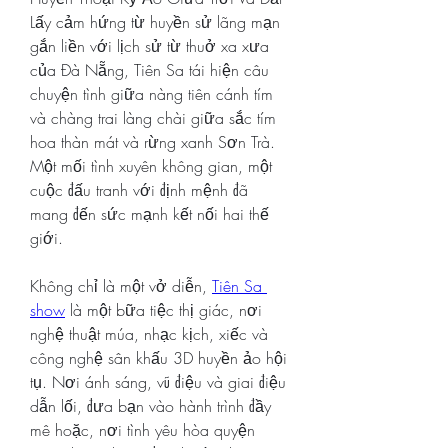
Lấy cảm hứng từ huyền sử lãng mạn 
gắn liền với lịch sử từ thuở xa xưa 
của Đà Nẵng, Tiên Sa tái hiện câu 
chuyện tình giữa nàng tiên cánh tím 
và chàng trai làng chài giữa sắc tím 
hoa thàn mát và rừng xanh Sơn Trà. 
Một mối tình xuyên không gian, một 
cuộc đấu tranh với định mệnh đã 
mang đến sức mạnh kết nối hai thế 
giới.
Không chỉ là một vở diễn, 
Tiên Sa 
show
 là một bữa tiệc thị giác, nơi 
nghệ thuật múa, nhạc kịch, xiếc và 
công nghệ sân khấu 3D huyền ảo hội 
tụ. Nơi ánh sáng, vũ điệu và giai điệu 
dẫn lối, đưa bạn vào hành trình đầy 
mê hoặc, nơi tình yêu hòa quyện 