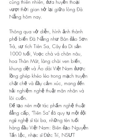
cùng thiên nhiên, đưa huyền thoại 
vượt thời gian trở lại giữa lòng Đà 
Nẵng hôm nay.
Thông qua vở diễn, hình ảnh thành 
phố biển Đà Nẵng như Bán đảo Sơn 
Trà, sự tích Tiên Sa, Cây đa Di sản 
1000 tuổi, Voọc chà vá chân nâu, 
hoa Thàn Mát, làng chài ven biển, 
khung dệt và Áo dài Việt Nam được 
lồng ghép khéo léo trong mạch truyện 
chặt chẽ và đầy cảm xúc, mang đến 
trải nghiệm nghệ thuật mãn nhãn và 
lôi cuốn.
Để tạo nên một tác phẩm nghệ thuật 
đẳng cấp, "Tiên Sa" đã quy tụ một đội 
ngũ nghệ sĩ tài ba, những tên tuổi 
hàng đầu Việt Nam: Biên đạo Nguyễn 
Tấn Lộc, nhạc sĩ Đức Trí, NSƯT 