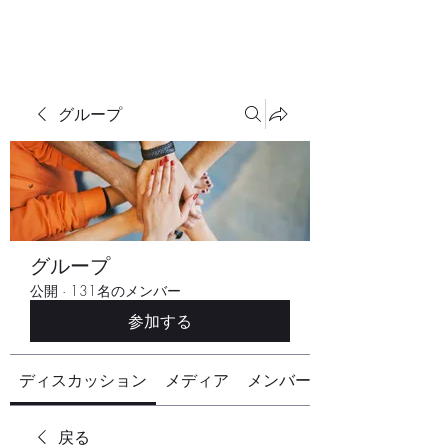
グループ
グループ
公開
·
131名のメンバー
参加する
ディスカッション
メディア
メンバー
戻る