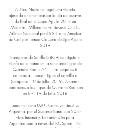
Atlético Nacional logró una victoria 
ajustada antePatriotaspor la ida de octavos 
de final de la Copa Águila 2018 en 
Medellín.. Millonarios vs. Boyacá Chicó.. 
Atlético Nacional perdió 2-1 ante América 
de Cali por Torneo Clausura de Liga Águila 
2019.

Saraperos de Saltillo (38-39) consiguió el 
triunfo de la honra en la serie ante Tigres de 
Quintana Roo (37-41), tras pegarles 8 
carreras a... Sacan Tigres el colmillo a 
Saraperos. 10 de Julio, 2019.. Amarran 
Saraperos a los Tigres de Quintana Roo con 
un 8-7. 19 de Julio, 2018.

Sudamericano U20 . Cómo ver Brasil vs 
Argentina, por el Sudamericano Sub 20 en 
vivo: internet y. La transmisión para 
Argentina será a través del TyC Sports.. Por 