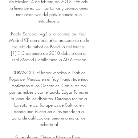
de México, 4 de febrero de 2013. - Volaris, 
la línea aérea con las tarifas y promociones 
más atractivas del país, anuncia que 
establecerá.

Pablo Sarabia llegó a la cantera del Real 
Madrid CF con doce años procedente de la 
Escuela de Fútbol de Boadilla del Monte. 
[1] El 3 de enero de 2010 debutó con el 
Real Madrid Castilla ante la AD Alcorcón.

DURANGO.- El haber vencido a Diablos 
Rojos del México en el Fray Nano, trae muy 
motivados a los Generales. Con el ánimo 
por las nubes y con el zurdo Édgar Torres en 
la loma de los disparos, Durango recibe a 
los sotaneros, Saraperos de Saltillo, en 
donde una buena serie los mandaría a 
zona de calificación, pero una mala, los 
echaría al.

Guadalajara Chivas v Necaxa Futbol 