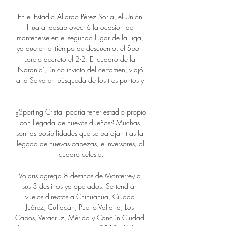
En el Estadio Aliardo Pérez Soria, el Unión 
Huaral desaprovechó la ocasión de 
mantenerse en el segundo lugar de la Liga, 
ya que en el tiempo de descuento, el Sport 
Loreto decretó el 2-2. El cuadro de la 
'Naranja', único invicto del certamen, viajó 
a la Selva en búsqueda de los tres puntos y 
…

¿Sporting Cristal podría tener estadio propio 
con llegada de nuevos dueños? Muchas 
son las posibilidades que se barajan tras la 
llegada de nuevas cabezas, e inversores, al 
cuadro celeste.

Volaris agrega 8 destinos de Monterrey a 
sus 3 destinos ya operados. Se tendrán 
vuelos directos a Chihuahua, Ciudad 
Juárez, Culiacán, Puerto Vallarta, Los 
Cabos, Veracruz, Mérida y Cancún Ciudad 