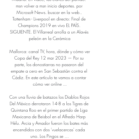
msn volver a msn inicio deportes. por 
Microsoft News. buscar en la web.. 
Tottenham - Liverpool en directo: Final de 
Champions 2019 en vivo EL PAÍS. 
SIGUIENTE. El Villarreal arrolla a un Alavés 
peleón en la Cerámica

Mallorca: canal TV, hora, dónde y cómo ver 
Copa del Rey 12 mar 2023 — Por su 
parte, los donostiarras no pasaron del 
empate a cero en San Sebastián contra el 
Cádiz. En este artículo te vamos a contar 
cómo ver online ...

Con una lluvia de batazos los Diablos Rojos 
Del México derrotaron 14-8 a los Tigres de 
Quintana Roo en el primer partido de Liga 
Mexicana de Beisbol en el Alfredo Harp 
Hélu. Arcia y Amador fueron los bates más 
encendidos con dos 'vuelacercas' cada 
uno. Los Pingos se …
