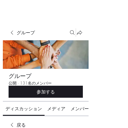
グループ
グループ
公開
·
131名のメンバー
参加する
ディスカッション
メディア
メンバー
戻る