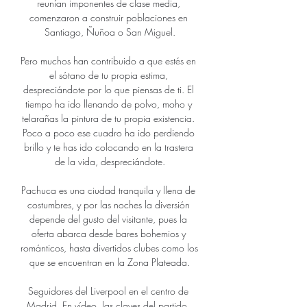
reunían imponentes de clase media, 
comenzaron a construir poblaciones en 
Santiago, Ñuñoa o San Miguel.

Pero muchos han contribuido a que estés en 
el sótano de tu propia estima, 
despreciándote por lo que piensas de ti. El 
tiempo ha ido llenando de polvo, moho y 
telarañas la pintura de tu propia existencia. 
Poco a poco ese cuadro ha ido perdiendo 
brillo y te has ido colocando en la trastera 
de la vida, despreciándote.

Pachuca es una ciudad tranquila y llena de 
costumbres, y por las noches la diversión 
depende del gusto del visitante, pues la 
oferta abarca desde bares bohemios y 
románticos, hasta divertidos clubes como los 
que se encuentran en la Zona Plateada.

Seguidores del Liverpool en el centro de 
Madrid. En vídeo, las claves del partido. 