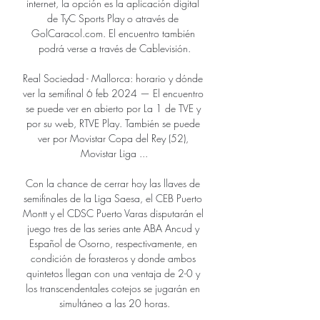
internet, la opción es la aplicación digital 
de TyC Sports Play o através de 
GolCaracol.com. El encuentro también 
podrá verse a través de Cablevisión.

Real Sociedad - Mallorca: horario y dónde 
ver la semifinal 6 feb 2024 — El encuentro 
se puede ver en abierto por La 1 de TVE y 
por su web, RTVE Play. También se puede 
ver por Movistar Copa del Rey (52), 
Movistar Liga ...

Con la chance de cerrar hoy las llaves de 
semifinales de la Liga Saesa, el CEB Puerto 
Montt y el CDSC Puerto Varas disputarán el 
juego tres de las series ante ABA Ancud y 
Español de Osorno, respectivamente, en 
condición de forasteros y donde ambos 
quintetos llegan con una ventaja de 2-0 y 
los transcendentales cotejos se jugarán en 
simultáneo a las 20 horas.
