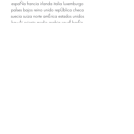
espaÑa francia irlanda italia luxemburgo 
paÍses bajos reino unido repÚblica checa 
suecia suiza norte amÉrica estados unidos 
hawÁi oriente medio arabia saudÍ barÉin 
catar emiratos Árabes kuwait asia china 
hong kong, china japÓn macao, china 
regiÓn de taiwan singapur oceanÍa 
australia international

Guadalupe FC contra Municipal Liberia - 
octubre 22, 2017 - Listados de TV y 
transmisión en línea en vivo, Resultados en 
vivo, Noticias y videos :: Live Soccer TV

Los seminarios y talleres de la 
Especialización y Maestría en Educación se 
dictan en los siguientes días: miércoles y 
viernes de 18 a 22 h (Sede Capital) y 
sábados de 9 a 13 h (Sede Victoria). 
Algunos seminarios combinan clases de 
modalidad presencial con actividades en el 