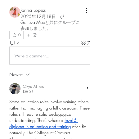
Janna Lopez
2025年12月18日
·
が
Geneva Mae
と共にグループに
参加しました
。
0
4
7
Write a comment...
Newest
Cikya Almera
Jan 21
Some education roles involve training others 
rather than managing a full classroom. These 
roles still require solid pedagogical 
understanding. That’s where a 
level 5 
diploma in education and training
 often fits 
naturally. The College of Contract 
Management typically connects it to 