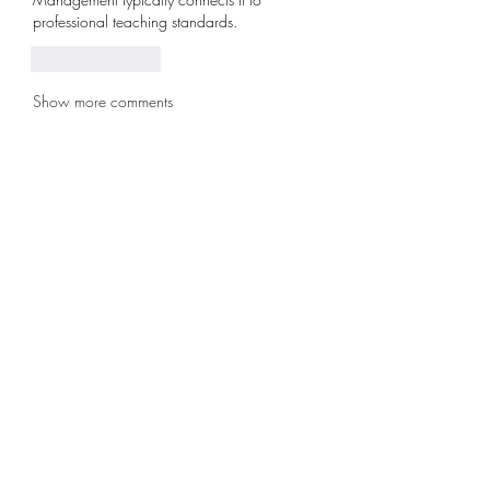
professional teaching standards.
Like
Reply
Show more comments
グループについて
グループへようこそ！他のメンバー
と交流したり、最新情報をチェック
したり、動画をシェアすることもで
きます。
メンバー
Raghini Rathod
フォロー
sonosarc
フォロー
sonosarc
corazonvictoria
フォロー
corazonvictoria