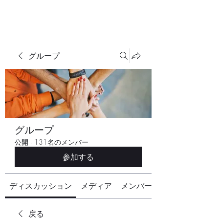
グループ
グループ
公開
·
131名のメンバー
参加する
ディスカッション
メディア
メンバー
戻る