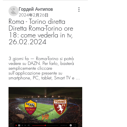
Гордей Антипов
2024年2月26日
Roma - Torino diretta 
Diretta Roma-Torino ore 
18: come vederla in tv, 
26.02.2024
3 giorni fa — Roma-Torino si potrà 
vedere su DAZN. Per farlo, basterà 
semplicemente cliccare 
sull'applicazione presente su 
smartphone, PC, tablet, Smart TV e ...