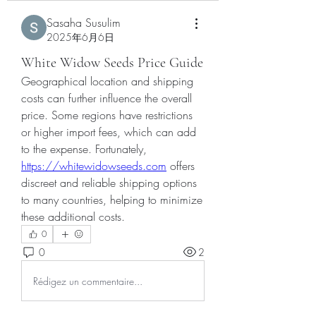
Sasaha Susulim
2025年6月6日
White Widow Seeds Price Guide
Geographical location and shipping 
costs can further influence the overall 
price. Some regions have restrictions 
or higher import fees, which can add 
to the expense. Fortunately, 
https://whitewidowseeds.com
 offers 
discreet and reliable shipping options 
to many countries, helping to minimize 
these additional costs.
0
0
2
Rédigez un commentaire...