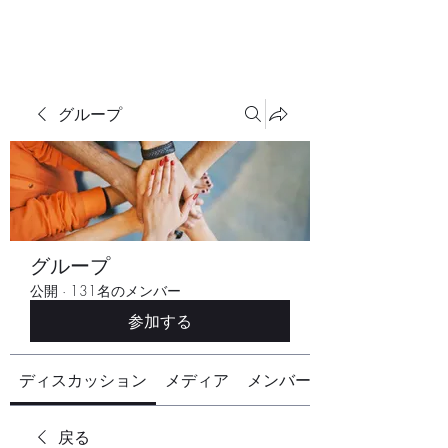
グループ
グループ
公開
·
131名のメンバー
参加する
ディスカッション
メディア
メンバー
戻る