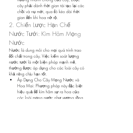
cây phải dành thời gian tái tạo lại các 
chồi và nụ mới, qua đó kéo dài thời 
gian đến khi hoa nở rộ.
2. Chiến Lược Hạn Chế 
Nước Tưới: Kìm Hãm Mọng 
Nước
Nước là dung môi cho mọi quá trình trao 
đổi chất trong cây. Việc kiểm soát lượng 
nước tưới là một biện pháp mạnh mẽ, 
thường được áp dụng cho các loài cây có 
khả năng chịu hạn tốt.
Áp Dụng Cho Cây Mọng Nước và 
Hoa Mai: Phương pháp này đặc biệt 
hiệu quả để kìm hãm sự ra hoa của 
các loài mọng nước như xương rồng, 
hoa sứ. Với hoa mai, việc hãm nước 
nên được tiến hành vào khoảng tháng 
10 - 11 âm lịch hàng năm, ngay sau 
khi cây đã rụng lá (đối với mai vàng). 
Đây là giai đoạn quan trọng để điều 