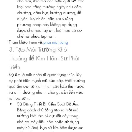
cho mai, đào mà còn hiệu quả với các 
loại hoa trồng thường ngày như cẩm 
chướng, dâm bụt, hướng dương, đỗ 
quyên. Tuy nhiên, cần lưu ý rằng 
phương pháp này không áp dụng 
được cho hoa lay ơn, loài hoa có cơ 
chế nở phức tạp hơn.
Tham khảo thêm về:
phôi mai vàng
3. Tạo Môi Trường Khô 
Thoáng để Kìm Hãm Sự Phát 
Triển
Độ ẩm là một nhân tố quan trọng thúc đẩy 
sự phát triển mạnh mẽ của cây. Môi trường 
quá ẩm ướt sẽ kích thích cây hấp thụ nước 
và dinh dưỡng nhanh chóng, dẫn đến việc 
ra hoa sớm.
Sử Dụng Thiết Bị Kiểm Soát Độ Ẩm: 
Bằng cách chủ động tạo ra một môi 
trường khô ráo (ví dụ: đặt cây trong 
nhà có máy điều hòa hoặc sử dụng 
máy hút ẩm), bạn sẽ kìm hãm được sự 