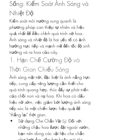
Sống: Kiểm Soát Ánh Sáng và 
Nhiệt Độ
Kiểm soát môi trường xung quanh là 
phương pháp can thiệp tự nhiên và hiệu 
quả nhất để điều chỉnh quá trình nở hoa. 
Ánh sáng và nhiệt độ là hai yếu tố có ảnh 
hưởng trực tiếp và mạnh mẽ đến tốc độ sinh 
trưởng và ra hoa của cây.
1. Hạn Chế Cường Độ và 
Thời Gian Chiếu Sáng
Ánh sáng mặt trời, đặc biệt là ánh nắng trực 
tiếp, cung cấp năng lượng cần thiết cho 
quá trình quang hợp, thúc đẩy sự phát triển 
của chồi non và nụ hoa. Khi hoa có dấu 
hiệu nở sớm, việc giảm bớt lượng ánh sáng 
tiếp xúc là một chiến lược hiệu quả để 
"thắng lại" thời gian.
Sử dụng Che Chắn Vật Lý: Đối với 
những chậu hoa được đặt ngoài vườn, 
bạn nên dùng các vật liệu che chắn 
như lưới đen, tấm bạt hoặc mái tôn 