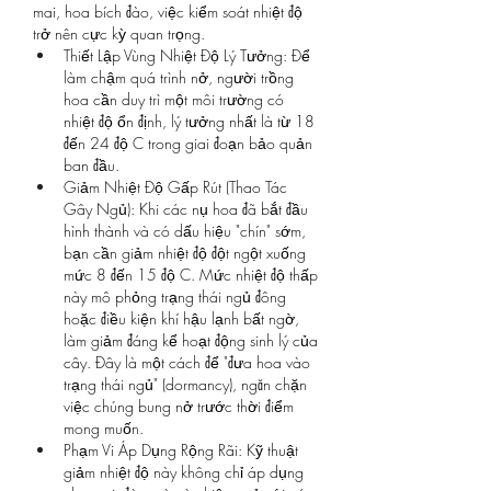
mai, hoa bích đào, việc kiểm soát nhiệt độ 
trở nên cực kỳ quan trọng.
Thiết Lập Vùng Nhiệt Độ Lý Tưởng: Để 
làm chậm quá trình nở, người trồng 
hoa cần duy trì một môi trường có 
nhiệt độ ổn định, lý tưởng nhất là từ 18 
đến 24 độ C trong giai đoạn bảo quản 
ban đầu.
Giảm Nhiệt Độ Gấp Rút (Thao Tác 
Gây Ngủ): Khi các nụ hoa đã bắt đầu 
hình thành và có dấu hiệu "chín" sớm, 
bạn cần giảm nhiệt độ đột ngột xuống 
mức 8 đến 15 độ C. Mức nhiệt độ thấp 
này mô phỏng trạng thái ngủ đông 
hoặc điều kiện khí hậu lạnh bất ngờ, 
làm giảm đáng kể hoạt động sinh lý của 
cây. Đây là một cách để "đưa hoa vào 
trạng thái ngủ" (dormancy), ngăn chặn 
việc chúng bung nở trước thời điểm 
mong muốn.
Phạm Vi Áp Dụng Rộng Rãi: Kỹ thuật 
giảm nhiệt độ này không chỉ áp dụng 