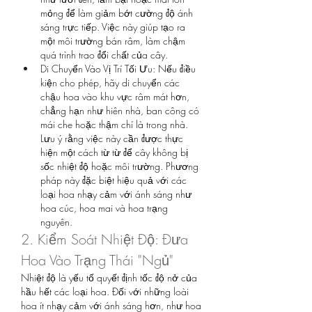
mỏng để làm giảm bớt cường độ ánh 
sáng trực tiếp. Việc này giúp tạo ra 
một môi trường bán râm, làm chậm 
quá trình trao đổi chất của cây.
Di Chuyển Vào Vị Trí Tối Ưu: Nếu điều 
kiện cho phép, hãy di chuyển các 
chậu hoa vào khu vực râm mát hơn, 
chẳng hạn như hiên nhà, ban công có 
mái che hoặc thậm chí là trong nhà. 
Lưu ý rằng việc này cần được thực 
hiện một cách từ từ để cây không bị 
sốc nhiệt độ hoặc môi trường. Phương 
pháp này đặc biệt hiệu quả với các 
loại hoa nhạy cảm với ánh sáng như 
hoa cúc, hoa mai và hoa trạng 
nguyên.
2. Kiểm Soát Nhiệt Độ: Đưa 
Hoa Vào Trạng Thái "Ngủ"
Nhiệt độ là yếu tố quyết định tốc độ nở của 
hầu hết các loại hoa. Đối với những loài 
hoa ít nhạy cảm với ánh sáng hơn, như hoa 