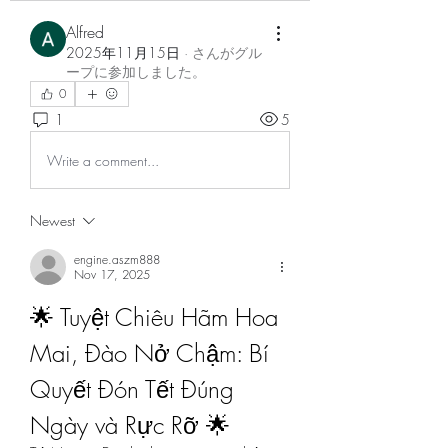
Alfred
2025年11月15日
·
さんがグル
ープに参加しました。
0
1
5
Write a comment...
Newest
engine.aszm888
Nov 17, 2025
🌟 Tuyệt Chiêu Hãm Hoa 
Mai, Đào Nở Chậm: Bí 
Quyết Đón Tết Đúng 
Ngày và Rực Rỡ 🌟