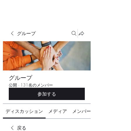
グループ
グループ
公開
·
131名のメンバー
参加する
ディスカッション
メディア
メンバー
戻る