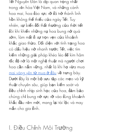
Tết Nguyên Đán là dịp quan trọng nhất 
trong văn hóa Việt Nam, và những cành 
hoa mai, hoa đào rực rỡ đã trở thành linh 
hồn không thể thiếu của ngày Tết. Tuy 
nhiên, sự biến đổi thất thường của thời tiết 
đôi khi khiến những nụ hoa bung nở quá 
sớm, làm mất đi sự trọn vẹn của khoảnh 
khắc giao thừa. Đối diện với tình trạng hoa 
có dấu hiệu nở nhanh trước Tết, việc tìm 
kiếm những giải pháp khéo léo để kìm hãm 
tốc độ nở là một nghệ thuật mà người chơi 
hoa cần nắm vững, nhất là khi họ vừa mua 
mai vàng yên tử mua ở đâu
 về trưng bày.
Dưới đây là một bộ sưu tập các mẹo và kỹ 
thuật chuyên sâu, giúp bạn kiểm soát và 
điều chỉnh nhịp sinh học của hoa, đảm bảo 
chúng chỉ bung nở rực rỡ vào đúng khoảnh 
khắc đầu năm mới, mang lại tài lộc và may 
mắn cho gia đình.
I. Điều Chỉnh Môi Trường 