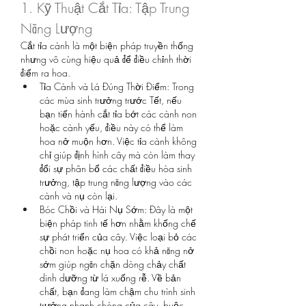
1. Kỹ Thuật Cắt Tỉa: Tập Trung 
Năng Lượng
Cắt tỉa cành là một biện pháp truyền thống 
nhưng vô cùng hiệu quả để điều chỉnh thời 
điểm ra hoa.
Tỉa Cành và Lá Đúng Thời Điểm: Trong 
các mùa sinh trưởng trước Tết, nếu 
bạn tiến hành cắt tỉa bớt các cành non 
hoặc cành yếu, điều này có thể làm 
hoa nở muộn hơn. Việc tỉa cành không 
chỉ giúp định hình cây mà còn làm thay 
đổi sự phân bổ các chất điều hòa sinh 
trưởng, tập trung năng lượng vào các 
cành và nụ còn lại.
Bóc Chồi và Hái Nụ Sớm: Đây là một 
biện pháp tinh tế hơn nhằm khống chế 
sự phát triển của cây. Việc loại bỏ các 
chồi non hoặc nụ hoa có khả năng nở 
sớm giúp ngăn chặn dòng chảy chất 
dinh dưỡng từ lá xuống rễ. Về bản 
chất, bạn đang làm chậm chu trình sinh 
trưởng nhanh chóng của cây, buộc 