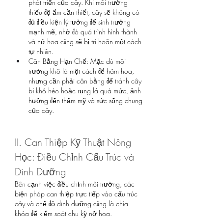
phát triển của cây. Khi môi trường 
thiếu độ ẩm cần thiết, cây sẽ không có 
đủ điều kiện lý tưởng để sinh trưởng 
mạnh mẽ, nhờ đó quá trình hình thành 
và nở hoa cũng sẽ bị trì hoãn một cách 
tự nhiên.
Cân Bằng Hạn Chế: Mặc dù môi 
trường khô là một cách để hãm hoa, 
nhưng cần phải cân bằng để tránh cây 
bị khô héo hoặc rụng lá quá mức, ảnh 
hưởng đến thẩm mỹ và sức sống chung 
của cây.
II. Can Thiệp Kỹ Thuật Nông 
Học: Điều Chỉnh Cấu Trúc và 
Dinh Dưỡng
Bên cạnh việc điều chỉnh môi trường, các 
biện pháp can thiệp trực tiếp vào cấu trúc 
cây và chế độ dinh dưỡng cũng là chìa 
khóa để kiểm soát chu kỳ nở hoa.