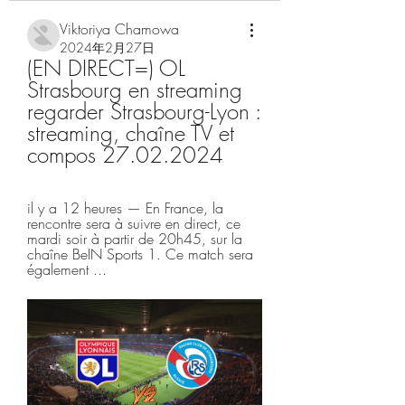
Viktoriya Chamowa
2024年2月27日
(EN DIRECT=) OL 
Strasbourg en streaming 
regarder Strasbourg-Lyon : 
streaming, chaîne TV et 
compos 27.02.2024
il y a 12 heures — En France, la 
rencontre sera à suivre en direct, ce 
mardi soir à partir de 20h45, sur la 
chaîne BeIN Sports 1. Ce match sera 
également ...