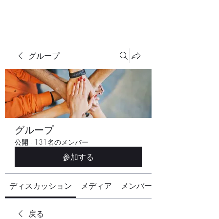
グループ
グループ
公開
·
131名のメンバー
参加する
ディスカッション
メディア
メンバー
戻る