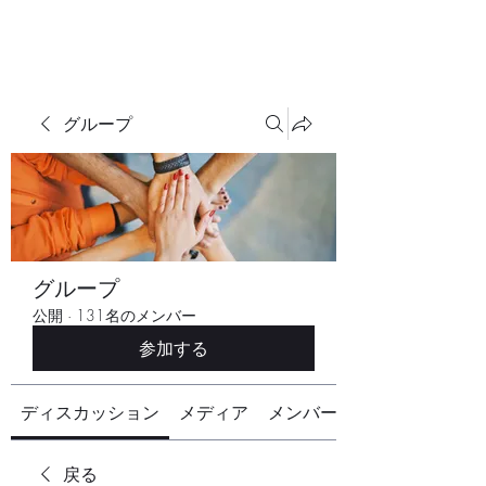
グループ
グループ
公開
·
131名のメンバー
参加する
ディスカッション
メディア
メンバー
戻る