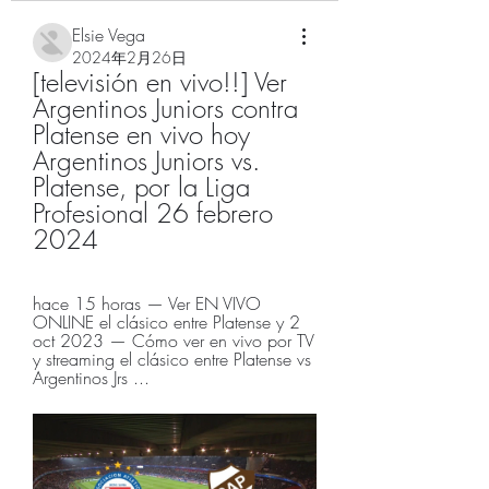
Elsie Vega
2024年2月26日
[televisión en vivo!!] Ver 
Argentinos Juniors contra 
Platense en vivo hoy 
Argentinos Juniors vs. 
Platense, por la Liga 
Profesional 26 febrero 
2024
hace 15 horas — Ver EN VIVO 
ONLINE el clásico entre Platense y 2 
oct 2023 — Cómo ver en vivo por TV 
y streaming el clásico entre Platense vs 
Argentinos Jrs ...