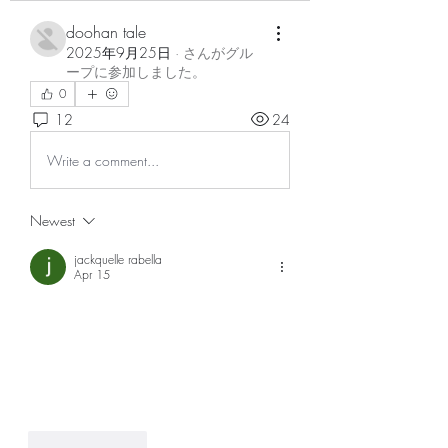
doohan tale
2025年9月25日
·
さんがグル
ープに参加しました。
0
12
24
Write a comment...
Newest
jackquelle rabella
Apr 15
Exploring
 technical drawing
 helps learners 
gain confidence in producing accurate and 
professional diagrams. UNICCM provides 
structured guidance. This supports skill 
development.
Like
Reply