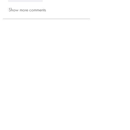
Show more comments
グループについて
グループへようこそ！他のメンバー
と交流したり、最新情報をチェック
したり、動画をシェアすることもで
きます。
メンバー
Raghini Rathod
フォロー
sonosarc
フォロー
sonosarc
corazonvictoria
フォロー
corazonvictoria
miinguyen396
フォロー
miinguyen396
Sera phinang
フォロー