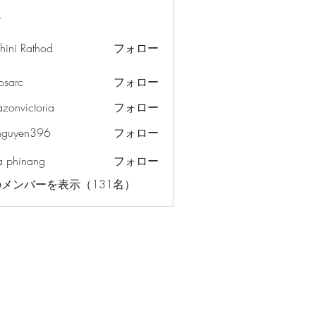
ー
hini Rathod
フォロー
osarc
フォロー
c
azonvictoria
フォロー
ictoria
nguyen396
フォロー
en396
a phinang
フォロー
メンバーを表示（131名）