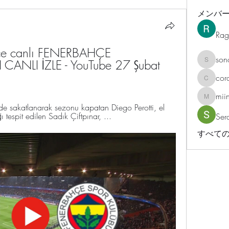
メンバ
Rag
çe canlı FENERBAHÇE 
son
LI İZLE - YouTube 27 Şubat 
sonosar
cor
corazonv
mii
miinguy
e sakatlanarak sezonu kapatan Diego Perotti, el 
ığı tespit edilen Sadık Çiftpınar, ...
Ser
すべての