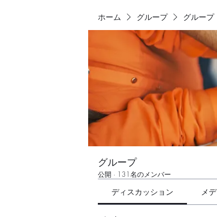
ホーム
グループ
グループ
グループ
公開
·
131名のメンバー
ディスカッション
メデ