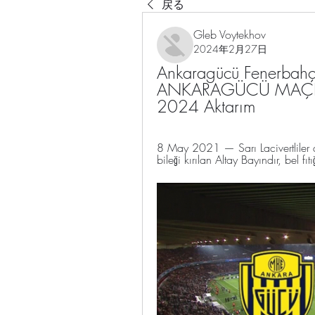
戻る
Gleb Voytekhov
2024年2月27日
Ankaragücü Fenerbah
ANKARAGÜCÜ MAÇI CAN
2024 Aktarım
8 May 2021 — Sarı Lacivertliler d
bileği kırılan Altay Bayındır, bel fıt