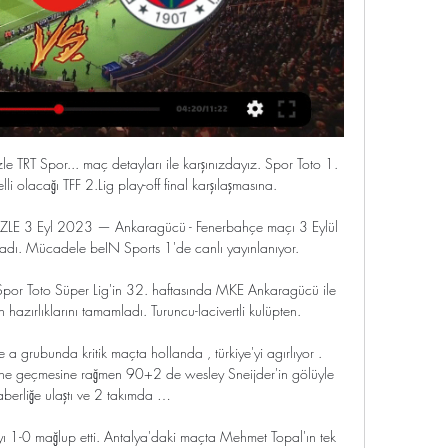
 karşı karşıya gelecek. Mücadele bugün saat 16.30'da başlayacak. 31 Ekim 2019 Perşembe 11:54.

Bu tarihi organizasyonda geceye damgasını vuracak maçların akışı şöyle; Yarı Final - A Malvin Manhoef (Hollanda) vs Keijiro Maeda (Japonya) Yarı Final - B Gökhan Saki (Türkiye) vs Tyrone Spong (Surinam) Super Fight Janichi Sawayashiki (Japonya) vs Glaube Feitosa (Brezilya) Super Fight Semmy Schilt ( Hollanda) vs Hesdy Gerges (Mısır)

ANKARA - ALTINDAĞ - Altındağ Belediyesi Nenehatun Anaokulu ANKARA - ALTINDAĞ - Başpınar Altındağ Belediyesi Anaokulu ANKARA - ALTINDAĞ - Ahmet Yesevi Mesleki ve Teknik Anadolu Lisesi

Spor Toto Süper Lig’in 19. haftasında İstikbal Mobilya Kayserispor evinde Bursaspor'u ağırladı. Büyükşehir Belediyesi Kadir Has Stadyumu'nda oynanan mücadeleyi hakem Yaşar Kemal Uğurlu yönetti. Bursaspor ilk yarıyı Yusuf Erdoğan'ın attığı golle 1-0 önde kapattı.

Spor Toto Süper Lig’in 24. haftasında Çaykur Rizespor ile Antalyaspor karşı karşıya geldi. Müsabaka konuk ekip Antalyaspor’un 2-1 üstünlüğü ile sona erdi Maçtan dakikalar (İkinci Yarı) 49. dakikada Edomvoyni’nin sağdan ceza sahası çizgisi üzerine ortasında Özgür Çek’in plase vuruşunda top az farkla yandan auta çıktı.

Canlı maç izle sayfasına tıklayarak canlı yayınlanan tüm maçların linklerine ulaşabiliyor ve bir tık ile maç yayınına erişebiliyorsunuz. Justin tv tarafından yayınlanan maçlar içinden seçilen ve sizlere sunulan maçları canlı maç izle sayfasında maç yayın saatine göre sıralayarak sizlere sunuyoruz.

Ankaragücü fenerbahçe canlı izle selçuk sports 1H1CHU puhu tv reklam i̇çeriği uygunsuz! - şikayetvar, zerobed bahis dolandiriciligi, singapur'da kumarhaneler yasal mı?, kıbrıs les ambassadeurs hotelde 2-7 ...

MKE Ankaragücü - Fenerbahçe Maç Özeti (Video) MKE Ankaragücü Fenerbahçe. beIn SPORTS HABER CANLI YAYIN. TRENDYOL SÜPER LİG. 2023/2024. 4 .Hafta.

Fenerbahçe Ankaragücü CANLI MAÇ İZLE 📺 beIN Sports 1 28 Oca 2024 — Fenerbahçe Ankaragücü karşılaşmasında maça az bir süre kala, sarı lacivertli ekibin kadrosunda eksikler bulunuyor. Oosterwolde, Fred, Luan Peres ...

FIVB U21 Dünya Şampiyonası (Erkekler & Bayanlar) FIVB U23 Dünya Şampiyonası (Erkekler & Bayanlar). Türkiye’nin en iyi canlı maç yayını sadece ve sadece Youwin TV’de izlenir. Youwin TV – Türkiye’nin En İyi Canlı Maç Yayını. Yayın Akışı – Hangi Maç Ne Zaman Yayınlanıyor Takip Edin.

Toplu Sonuçlar Sayın Yazı İşleri Müdürleri'ne Saat 19.00'da başlayan AKHİSAR BELEDİYESPOR-FENERBAHÇE kırşalaşması dışındaki TOPLU SONUÇYLAR aşağıda gösterilmiştir.

Maccabi Netany v Galatasaray Maçı canlı izle lig tv (1) maç izle (1) Maçı canlı izle (1) Manchester Utd (1) Manisaspor v Eskişehirspor Maçı özeti ve golleri izle (1) Nagoya v Fc Tokyo (1) naklen izle (1) Nautico v Santos (1) Orduspor v Konyaspor Maçı canlı izle (1) özeti izle (1) Palmeiras v Fluminense (1)

Fenerbahçe - Ankaragücü maçı canlı izle BeIN Sports 1 Fenerbahçe - Ankaragücü maçı saat kaçta, hangi kanalda? Fenerbahçe - Ankaragücü maçını canlı izlemek için ne yapacağınız bilgisi bu sayfada.

EuroBasket 2017 6. gün özetleri (VİDEO) Beşiktaş Sompo Japan 83-90 Pınar Karşıyaka (Maç… Fenerbahçe Doğuş – Pınar Karşıyaka maçı ne… Pınar Karşıyaka’nın hazırlık programı belli oldu; Pınar Karşıyaka 75-70 Beşiktaş Sompo Japan (Maç… Yeşilgiresun Belediyespor – Pınar Karşıyaka…

Enugu Rangers International FC-Akwa United FC - Sabah canlı skor Enugu Rangers International FC-Akwa United FC - Maç kadroları, Maç sonuçları, Maç hakkında detaylar www.sabah.com.tr Anasayfa

Fenerbahçe - MKE Ankaragücü | Canlı Yayın | Son Durumlar YouTube YouTube 1:55:43 YouTube Nevzat Özkur 1 ay önce 1 ay önce

Alanyaspor - Çaykur Rizespor maç tahminleri 20.10.2019 Futbol ⚽ maçı canlı izle ☝ maç özeti maç sonucu ⌚ maçlarının skorları canlı yayın, istatistik - spor hakkında herşey sadece skorexpress.com

Türkiye Hollanda sınavına çıkıyor. Ya tamam ya devam maçı... Gündemde Türkiye ile Hollanda arasında oynanacak Dünya Kupası grup eleme maçı var. Hollanda basınına göre Turuncular.

Karşılaşma saat 16:30'da başladı ve A Spor'dan canlı olarak yayınlanıyor.. CANLI BB Erzurumspor BB Bodrumspor Kendisini,. a spor kesintisiz şifresiz canlı maç izle a spor kesintisiz şifresiz canlı maç izle a spor izle Gençlerbirliği Erokspor canlı maç izle canlı yayın canlı izle Gençlerbirliği Erokspor canlı yayın.

11/11/2016 Avusturya U21 - İspanya U21 maçını canlı izleyebilirsiniz. Maç saatinde ücretsiz olarak başlayacak maç yayınını HD kalitede canlı izleyebilirsiniz. Avusturya U21 - İspanya U21 maç yayını dışında izlemek istediğiniz başka bir karşılaşma var ise sohbet kısmında online olan yöneticilerden yardım alabilir veya ana sayfamızdan canlı maç izle listesine.

Fenerbahçe MKE Ankaragücü CANLI İZLE 28 Oca 2024 — Trendyol Süper Lig'in 23.hafta maçında Fenerbahçe – MKE Ankaragücü karşı karşıya geliyor. Futbolseverler Fenerbahçe MKE Ankaragücü canlı ...

Ankaragücü 0-1 Fenerbahçe - YouTube YouTube YouTube 4:07:43 YouTube Fenerbahçe SK 3 Eyl 2023 3 Eyl 2023

Gaziantep FK ve Turgutluspor bugün karşı karşıya gelecek. Kalyon Stadyumu'nda oynanacak mücadele saat 18.30'da başlayacak. Maç A Spor ekranlarından canlı yayınlanacak. Gaziantep FK Turgutluspor maçı canlı izleme linki. Ziraat Türkiye Kupası 4. tur mücadelesinde Gaziantep FK ile Turgutluspor …

Bugün oynanan Sarıyer mücadelesinden beraberlikle ayrılan Sakaryaspor finalde Fatih Karagümrük ile eşleşerek TFF 1. Lig’e göz kırptı. Sarıyer maçını içerde 4-0 kazanarak final yolunda büyük başarı elde eden yeşil siyahlı ekip geçen sene de 1. Lig için büyük çaba göstermişti.

TFF 2. Lig'de son gülen Fatih Karagümrük oldu. diyarbakirsoz.com 30.5.2019, 12:24 Spor. Play-off final maçıyla heyecanın tamamlandığı TFF 2. Lig'de 3 takım bir üst lige yükselirken, 6.

Spor Toto Süper Lig'in 8. haftasında Kayserispor, sahasında Çaykur Rizespor ile 2-2 berabere kaldı. 7. dakikada Çaykur Rizespor'da rakibiyle girdiği mücadelede sakatlanan Umar, karşılaşmaya devam edemedi. Umar'ın yerine Süleyman Koç oyuna dahil oldu. 12. dakikada Kayserispor 10 kişi kaldı.

TFF