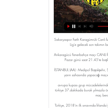
Sakaryaspor Fatih Karagümrük Canlı İzle TRT Spor... maç detayları ile karşınızdayız. Spor Toto 1. Lig'e gelecek son takımın belli olacağı TFF 2.Lig play-off final karşılaşmasına.

Ankaragücü Fenerbahçe maçı CANLI İZLE 3 Eyl 2023 — Ankaragücü - Fenerbahçe maçı 3 Eylül Pazar günü saat 21.45'te başladı. Mücadele beIN Sports 1'de canlı yayınlanıyor.

İSTANBUL (AA) - Medipol Başakşehir, Spor Toto Süper Lig'in 32. haftasında MKE Ankaragücü ile yarın sahasında yapacağı maçın hazırlıklarını tamamladı. Turuncu-lacivertli kulüpten.

avrupa kupası grup mücadelelerinde a grubunda kritik maçta hollanda , türkiye'yi agırlıyor . türkiye 37.dakikada burak yılmazla öne geçmesine rağmen 90+2 de wesley Sneijder'in gölüyle maç beraberliğe ulaştı ve 2 takımda …

Türkiye, 2018'in ilk sınavında İrlanda'yı 1-0 mağlup etti. Antalya'daki maçta Mehmet Topal'ın tek golüyle rakibini 1-0 mağlup eden Ay-yıldızlılar, genç ve yeni kadrosuyla önemli provada geçer not …

FUTBOL Tuzlaspor: 2 - Gaziantepspor: 1 (Maç özeti) Ziraat Türkiye Kupası A Grubu 4. hafta karşılaşmasında Spor Toto 3. Lig takımlarından Tuzlaspor sahasında Gaziantepspor'u 2-1 yendi.

Sıra Takım O G B M AG YG Av P 1 Kırklarelispor 34 22 7 5 62 27 +35 73 2 Afyonkarahisarspor 34 21 6 7 57 23 +34 69 3 Gümüşhanespor 34 20 7 7 47 19 +28 67 4 Darıca Gençlerbirliği 34 17 10 7 45 27 +18 61 5 Altınordu 34 18 7 9 57 33 +24 61 6 Sivas Dört Eylül Belediyespor 34 17 9 8 61 37 +24 60 7 Orhangazispor 34 16 12 6 48 24 +24 60 8 Oyak Renaultspor 34 16 10 8 52 26 +26 58 9 Anadolu.

İstanbulspor U19 Altay SK U19 liveresultat (och gratis video strömning över internet - live stream) startar 24.8.2019. 14:00 UTC time in U19 Lig, Elit B, Turkey.

31 Temmuz 2018,Salı 16:15 tarihinde 2018 EuroBasket U18 Grup B karşılaşmasında Türkiye U18 ve Rusya U18 karşılaşacak. Turkiye U18 – Rusya U18 Canlı İzle. 10 Ağustos 2017,Perşembe 14:02 tarihinde karşılaşmasında Turkiye U18 ve Rusya U18 karşılaşacak.

Sarı kartlar: Ardahan, Veli, Okan (Petrolspor), Selman (Darıca) Toplu sonuçlar Pazarspor 3-1 Gölcükspor Altindağ Belediye Spor 2-1 Yozgatspor 1959 FK Osmaniyespor FK 3-1 Malatya Yeşilyurt Belediyespor Nevşehir Belediye Spor 2-0 Modafen Bayrampaşa 0-2 Nazilli Belediyespor Darica Gençlerbirliği A.Ş. 4-3 Medicalpark Batman Petrol Spor.

Kasımpaşa Fenerbahçe - Alanyaspor Trabzonspor - Antalyaspor Ç. Rizespor - 05-04-2020 00:00 Denizli Atatürk Stadı Y. Denizlispor Beşiktaş - Gençlerbirliği Kasımpaşa - 12-04-2020 00:00 Vodafone Park.

MKE Ankaragücü - Fenerbahçe (Canlı anlatım) MKE Ankaragücü - Fenerbahçe (Canlı anlatım). NTV Spor 08.05.2021 - 16:25. Son Güncelleme: 08.05.2021 - 20:18. Haber Oluşturma: 08.05.2021 - 16:25 1.

FENERBAHÇE - ANKARAGÜCÜ MAÇI CANLI İZLE Fenerbahçe - Ankaragücü maçı kaçak olarak Taraftarium24, Selçuk Sports, Jojobet, İnat Tv'den canlı izlemek yasadışıdır. Fenerbahçe, Trendyol Süper Lig'in ...

Süper Lig’in 5. haftası Beşiktaş-Konyaspor maçı ile tamamlandı. Siyah-beyazlı takım Vodafone Park’ta Konyaspor’u 2-0 mağlup ederek puanını 13’e çıkardı. Hafta içinde Şampiyonlar Ligi’nde Porto’yu 3-1 mağlup ederek büyük bir zafer kazanan Beşiktaş, lig maçında da Konyaspor’u rahat geçti. Avrupa’da oynanan maçların ardından takımlar genelde.

Maç detayı sayfasında Ulusal Lig kapsamında oynanan Yeni Vida – Real de Minas karşılaşmasına ait tarih, saat, stat, stat kapasitesi, maç haftası, takımların son beş maçlarında aldıkları sonuçlar, canlı skor, TV yayıncısı, ilk yarı ve maç skoru, gol, golleri kimlerin hangi dakika-dakikalarda attıkları, penaltının.

14.00 Orduspor – Manisaspor / TRT WEB 16.00 Elazığspor – Bucaspor / TRT WEB 18.30 Karşıyaka – Adana Demirspor /TRT Spor. 5 futbolcu Kasımpaşa maçı kadrosuna alınmad. Twitter Akışı. AntalyaveSpor 7 hours ago. Antalyaspor'da 4 futbolcu kadroda yer almadı https:.

Bayburt İÖİ Spor-Bursaspor Maçı Canlı İzle. AK Parti Kendini Yenileyecek, Cumhurbaşkanı Açıkladı. Kayserispor-Bayrampaşa Maçı Canlı İzle. Kayserispor ile Bayrampaşa Ziraat Türkiye Kupası'nda