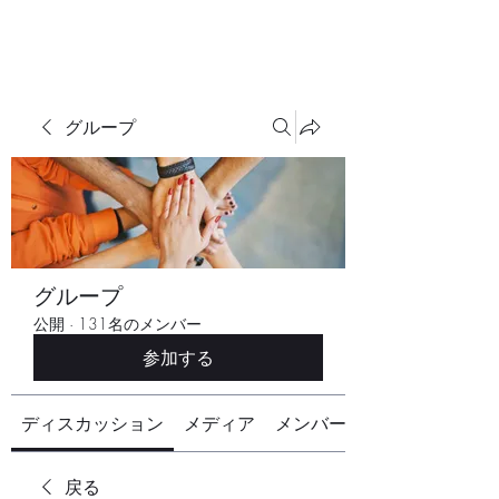
グループ
グループ
公開
·
131名のメンバー
参加する
ディスカッション
メディア
メンバー
戻る