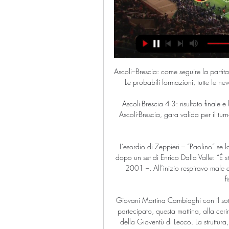
Ascoli–Brescia: come seguire la partita. Segui live la partita di Serie B Ascoli-Brescia su skysport.it. Le probabili formazioni, tutte le news per arrivare preparato al meglio al match e tutti gli ...

Ascoli-Brescia 4-3: risultato finale e highlights 1 apr 2023 — Benvenuti alla diretta scritta di Ascoli-Brescia, gara valida per il turno numero 31 del Campionato di Serie B.13:18. Dove si gioca la partita:

L’esordio di Zeppieri – “Paolino” se la vedrà con Giulio Zeppieri, che ha approfittato del ritiro dopo un set di Enrico Dalla Valle: “È stato un match davvero strano – le parole del laziale classe 2001 –. All’inizio respiravo male e sentivo dolore alla schiena, per questo ho chiamato il fisioterapista in campo.

Giovani Martina Cambiaghi con il sottosegretario ai Grandi Eventi Sportivi Antonio Rossi hanno partecipato, questa mattina, alla cerimonia di una “nuova” posa della prima pietra dell’Ostello della Gioventù di Lecco. La struttura, di 3.540 metri quadrati, sarà realizzata nell’arco di 18 mesi grazie al

Foggia-Cremonese streaming, dove vedere la partita: no Rojadirecta. Foggia-Cremonese – come ogni partita di Serie B – sarà trasmessa in diretta su DAZN. La piattaforma streaming, in funzione da agosto in Italia, che ha risolto ogni cosa ed ora risponde alle necessità degli utenti dopo i …

Anche questa volta il team torinese guidato da Gianluca Luddi si presenta in campo al completo, da Camilla Rosatello (2.1) alla greca Despina Papamichail (2.3) e Stefania Chieppa (2.2), con le esponenti del vivaio Anna Maria Procacci e Federica Joe Gardella, entrambe 2.4. …

Live Ascoli - Brescia - Serie B: Punteggi & Highlights Calcio Seguite Serie B in diretta la partita di Calcio tra Ascoli e Brescia su Eurosport. La partita inizia alle 18:15 del 27 febbraio 2024.

Roma-Sassuolo, le ultime news sulle probabili formazioni del match. Le possibili scelte dei due tecnici Fonseca e De Zerbi. Domenica alle ore 18 allo stadio Olimpico di Roma va in scena la sfida tra i padroni di casa e il Sassuolo. I giallorossi sono reduci da due pareggi nelle prime due partite contro Genoa e Lazio.

Ascoli Brescia martedi 27 Febbraio - Risultato in tempo reale 5 ore fa — Segui i risultati in tempo reale di Calcio, Motori, Tennis, Basket, Volley e Rugby. Risultati in diretta Live calcio Serie A, Serie B, ...

Oltre a dare la tua opinione su questo tema, puoi anche farlo su altri termini relativi a robur, siena, pontedera, robur siena calcio, robur siena fedelissimi, robur siena piacenza, robur siena prato, robur siena fc, robur siena sito, robur siena 2017, robur siena live e robur siena news.

Probabili formazioni Inter Chievo: quote, le ultime notizie sulla partita di Serie A. Le mosse e le scelte dei due allenatori Spalletti e Di Carlo sui titolari Inter, Radja Nainggolan (Foto LaPresse) Eccoci a scoprire quale potrebbe essere il protagonista nelle probabili formazioni di Inter Chievo

Questo biglietto ti consente di visualizzare gli avvenimenti che hai selezionato e di confermare quelli che vuoi effettivamente giocare. Per iniziare a scommettere seleziona una o più manifestazioni qui accanto e scegli gli avvenimenti da inserire sul biglietto.

Udinese - Roma: 0 - 4: GIOVEDÌ 31 OTTOBRE 2019; Milan - Spal: 1 - 0: Vai alla pagina delle classifiche; Calciomercato in Diretta. 21:06 - Inter - Marotta promette: "Inter, acquisti a centrocampo. Conte è un maestro" 20:04 - Serie C - Ternana, Gallo rinnova fino al 2021. 18:38 - Napoli - Hamsik: "Tornare al Napoli?

Ascoli Picchio-Brescia 0-0, i momenti della chiave della L'Ascoli non riesce a superare il Brescia al "Del Duca" nella 42esima ed ultima giornata del campionato di Serie B e fallisce la salvezza diretta.

Scommesse Chievo – Perugia. Il Chievo e il Perugia sono due squadre di calcio delle città di Verona e Perugia, entrambe impegnate nell’ambito del calcio agonistico italiano. Con l’istituzione dell'Opera Nazionale Dopolavoro Chievo nel 1929, hanno inizio le at