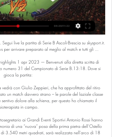
tività calcistiche nella città di Verona, al di fuori dell’affiliazione alla.

Inter Lazio è una partita molto importante di questa giornata di campionato. Il match, che inizierà alle ore 21, vedrà in campo due delle migliori squadre del campionato italiano. Puoi leggere attentamente questo articolo per sapere come vedere Inter Lazio in streaming e come vedere in linea di massima tutta la serie A online ed in TV.

Sampdoria vs Pro Patria il risultato di lega in tempo reale Amichevoli Club. Presentiamo il risultato in tempo reale, le formazioni in pre-partita, gli attaccanti, le statistiche e le tabelle di liga

Ultimo: Mario Perri di Roma arbitrerà il match Messina-Fc Messina; Con una lettera aperta il professore Giovanni Saffioti spiega le ragioni delle sue dimissioni da preparatore atletico del Messina

Jaguares de Cordoba v Alianza Petrolera, Colombia Primera A, Score:2-0, Corner:0-4, 1x2 odds: , Prediction/Tips: goal under 2.25,Alianza Petrolera +0.25

benatia sofifa. 000,- voor hem betaalde aan Feyenoord. Possono tranquillamente raggiungere quota 89 Bailly, Marquinhos, Vallejo, e soprattutto il giovanissimo Matthijs de Ligt dellAjax.

Con tanta sofferenza il Carpi batte il Cittadella 2-1 e si guadagna il pass per la semifinale play-off contro il Frosinone. Decisive le reti di Lollo e Mbakogu, inutile ai fini del risultato il gol di Iunco. Andiamo a vedere i top e i flop di questa ripresa. TOP

Simona Halep risale di un posto ed estromette dalla top5 la fresca vincitrice del titolo a New York, Bianca Andreescu (-1, n.6). Nonostante siano rimaste ferme ai box settimana scorsa (e Halep sia già fuori da Pechino), entrambe centrano la qualificazione alle Finals e raggiungono Barty e Pliskova.

potrebbe interessarti anche Basket Eurolega, Olimpia Milano-Barcellona:. nei quarti di finale la squadra di Walter De Raffaele ha eliminato l’Aquila Trento in cinque match sfruttando il fattore campo visto che tutte le vittorie si sono consumante in casa,. Umana Venezia-Dinamo Sassari, diretta tv e streaming.

Cascina Lautier: Un pranzo di Comunione con i FIOCCHI! - Guarda 184 recensioni imparziali, 184 foto di viaggiatori, e fantastiche offerte per Chieri, Italia su TripAdvisor.

Brescia–Ascoli: come seguire la partita. Segui live la partita di Serie B Brescia-Ascoli su skysport.it. Le probabili formazioni, tutte le news per arrivare preparato al meglio al match e tutti gli ...

Su Italia 1 Bones ottiene un ascolto di 84 .000. Su Canale 5 Forum arriva a 1.517.000. Su Italia 1 Bones raccoglie 185.000 spettatori con il 2. La Vita Diretta ha raccolto 1.138.000.

Ascoli-Brescia: dove vederla 27-02-2024 5 ore fa — Tutte le informazioni disponibili per seguire la partita Ascoli-Brescia: l'ora, il canale… Puoi vedere Ascoli Brescia in streaming live su ...

Si gioca questa sera allo stadio “Giuseppe Meazza” di Milano alle 18:55 Atalanta-Shakhtar Donetsk, gara valida per la seconda giornata del gruppo C di Champions League. Sarà la prima gara casalinga – la Champions verrà giocata a San Siro – per gli uomini di Gasperini, chiamati a rifarsi

Partita Brescia vs Ascoli Tabellino partita Brescia vs Ascoli, valida per la giornata 8 del campionato Serie B Girone Unico in Italia.

Tutto è pronto a Cortina per la diretta finale, domenica 10 aprile, di Microcosmoart Listening, il gioco musicale che accosta musica, arte e scienza coinvolgendo gli utenti di Facebook.

Nazionale U18. Doppio test amichevole contro la Serbia il 7 e 9 settembre a Roma Per gli Azzurrini di Carmine Nunziata sarà l’ultima verifica prima del collegiale in vista della Coppa del Mondo in Brasile. venerdì 9 agosto 2019

Brescia: risultati in tempo reale 2024-02-27T17:15:00.000Z tra 3 ore — Segui la diretta live di Ascoli - Brescia, valida per la 27 La partita non è ancora iniziata. Bonus. Confronta i migliori bonus di benvenuto ...

Chievo Hellas L'Hellas in serie A Tezenis Calzedonia Giro d'Italia 2019 Motori Calcio Streetballweek Altri Olimpiadi Classifiche Agenda Rio 2016 Volley giovanile Running L'Hellas in serie A (2017) Storie di sport

Volley Academy Sassuolo. 2.6K likes. Idea Volley Academy Sassuolo è una società di pallavolo che offre attività giovanile a ragazze di tutte le età.

Spagna -17 - Tagikistan è una partita di Calcio di Mondiali U17. Data e ora del live: 31/10/2019 13:00. Sul nostro livescore, puoi seguire l'evoluzione dei tabellini Spagna -17 - Tagikistan in diretta e ricevere avvisi sulle principali azioni di questa partita (gol/punti/giocate, sanzioni, nomi dei giocatori).

Verona - ZTL, Ticket e Check-point bus turistici PASS ZTL BUS. Il PASS ZTL BUS è un ticket d’ingresso obbligatorio per tutti i bus che trasportano comitive di turisti in visita a Verona. Il PASS dà diritto all’ingresso in città e alle operazioni di salita e discesa dei passeggeri (nei soli punti gratuiti).

La distanza chilometrica tra Porto Torres e Portici in linea d' aria è di 498.79 km e di 655 km km in automobile. Per andare da Porto Torres a Portici in macchina si impiegano 12 ore 27 minuti. Questo è il migliore percorso stradale tra Porto Torres e Portici.

Stefano Travaglia; Stefano Travaglia Tennis. Stefano Travaglia currently plays in Sweden > ATP Stockholm - Hard, France > ATP Challenger Mouilleron–Le–Captif - Hard, France > ATP Challenger Orleans - Hard. Recently Stefano Travaglia played in Russia > ATP St. Petersburg - Hard, Italy > ATP Challenger Genova.

Volleyball.movie è il portale video di Volleyball.it dove trovare tutti i migliori video sulla pallavolo italiana ed internazionale. Se hai qualche video interessante da condividere segnalacelo e sarà subito online.

Aquila 7. Valle dell'Oca 8. Bosco 9. Marola 10. Bovazecchino 11. Arzarello 12. Dolfin 13. Gurzone 14. Palazzina 15. Bagnolo di Po - Stienta 16. Guerra 17. Frassinelle 18. Bornio 19. Arqua' Polesine 20. Lendinara 21. Zuccherificio 22. Trecenta 23. Giacciano con Baruchella 24. Campo marzo 25.

Con linee sobrie dell’architettura mediterranea, la struttura si sviluppa su un parco di circa 50.000 mq. arricchito con 