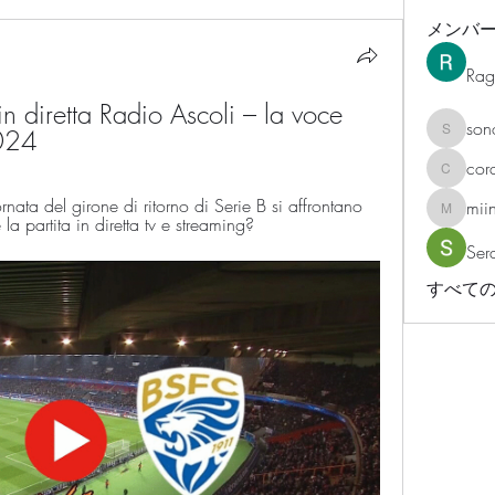
メンバ
Rag
 in diretta Radio Ascoli – la voce 
son
2024
sonosar
cor
corazonv
ta del girone di ritorno di Serie B si affrontano 
mii
miinguy
a partita in diretta tv e streaming?
Ser
すべての