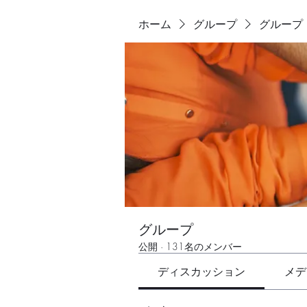
ホーム
グループ
グループ
グループ
公開
·
131名のメンバー
ディスカッション
メデ