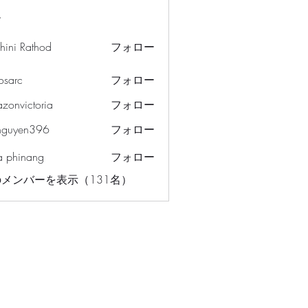
ー
hini Rathod
フォロー
osarc
フォロー
c
azonvictoria
フォロー
ictoria
nguyen396
フォロー
en396
a phinang
フォロー
メンバーを表示（131名）