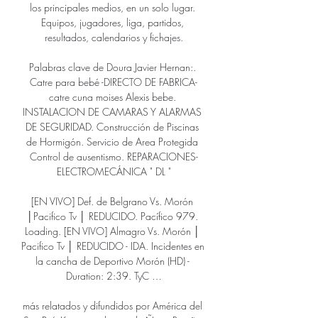
los principales medios, en un solo lugar. 
Equipos, jugadores, liga, partidos, 
resultados, calendarios y fichajes.

Palabras clave de Doura Javier Hernan:. 
Catre para bebé -DIRECTO DE FABRICA-
catre cuna moises Alexis bebe. 
INSTALACION DE CAMARAS Y ALARMAS 
DE SEGURIDAD. Construcción de Piscinas 
de Hormigón. Servicio de Area Protegida 
Control de ausentismo. REPARACIONES-
ELECTROMECÁNICA " DL "

[EN VIVO] Def. de Belgrano Vs. Morón 
│Pacifico Tv │ REDUCIDO. Pacífico 979. 
Loading. [EN VIVO] Almagro Vs. Morón │ 
Pacifico Tv │ REDUCIDO - IDA. Incidentes en 
la cancha de Deportivo Morón (HD) - 
Duration: 2:39. TyC …

más relatados y difundidos por América del 