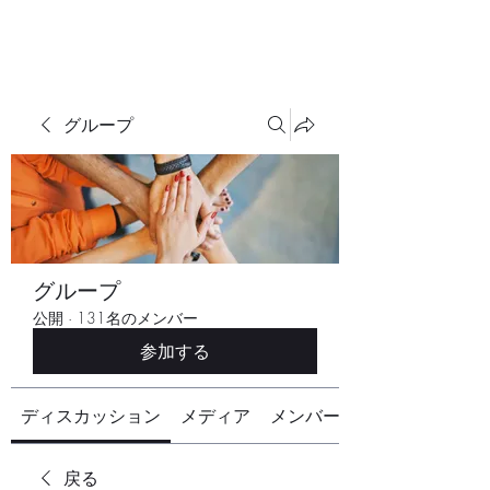
グループ
グループ
公開
·
131名のメンバー
参加する
ディスカッション
メディア
メンバー
戻る