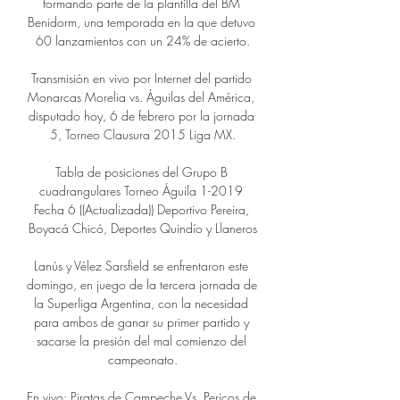
formando parte de la plantilla del BM 
Benidorm, una temporada en la que detuvo 
60 lanzamientos con un 24% de acierto.

Transmisión en vivo por Internet del partido 
Monarcas Morelia vs. Águilas del América, 
disputado hoy, 6 de febrero por la jornada 
5, Torneo Clausura 2015 Liga MX.

Tabla de posiciones del Grupo B 
cuadrangulares Torneo Águila 1-2019 
Fecha 6 ((Actualizada)) Deportivo Pereira, 
Boyacá Chicó, Deportes Quindío y Llaneros

Lanús y Vélez Sarsfield se enfrentaron este 
domingo, en juego de la tercera jornada de 
la Superliga Argentina, con la necesidad 
para ambos de ganar su primer partido y 
sacarse la presión del mal comienzo del 
campeonato.

En vivo: Piratas de Campeche Vs. Pericos de 