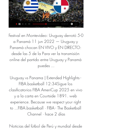
Festival en Montevideo: Uruguay derrotó 5-0 
a Panamá 11 jun 2022 — Uruguay y 
Panamá chocan EN VIVO y EN DIRECTO: 
desde las 5 de la Para ver la transmisión 
online del partido entre Uruguay y Panamá 
puedes ...

Uruguay vs Panama | Extended Highlights - 
FIBA.basketball 12:34Sigue los 
clasificatorios FIBA ​​AmeriCup 2025 en vivo 
y a la carta en Courtside 1891. web 
experience. Because we respect your right 
to ...FIBA.basketball · FIBA - The Basketball 
Channel · hace 2 días

Noticias del fútbol de Perú y mundial desde 