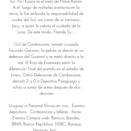
Sur. Pa’i Kuara es el nieto de Ñane Ramõi. 
A el, luego de múltiples aventuras en la 
tierra, le fue atribuida la responsabilidad de 
cuidar del Sol, así como de su hermano, 
Jacy, a quien le cabría el cuidado de la 
Luna. De este modo, Ñande Sy …

Gol de Cambaceres, remató cruzado 
Facundo Garzino, la pelota se desvió en un 
defensor del Guaraní y se metió directo a la 
red. El Rojo de Ensenada estiró la 
diferencia. Final del partido en el estadio de 
Liners, Ganó Defensores de Cambaceres, 
derrotó 2 a 0 a Deportivo Paraguayo y 
volvió a sumar de a tres después de dos 
derrotas.

Uruguay vs Panamá Shows en vivo · Eventos 
deportivos · Conferencias y talleres · Ferias · 
Eventos Compra web. Bancos: Bandes, 
BBVA, Banco República, HSBC, Banque 
Heritage, Itaú ...
