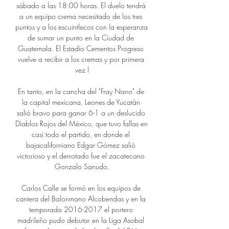
sábado a las 18:00 horas. El duelo tendrá 
a un equipo crema necesitado de los tres 
puntos y a los escuintlecos con la esperanza 
de sumar un punto en la Ciudad de 
Guatemala. El Estadio Cementos Progreso 
vuelve a recibir a los cremas y por primera 
vez l

En tanto, en la cancha del "Fray Nano" de 
la capital mexicana, Leones de Yucatán 
salió bravo para ganar 6-1 a un deslucido 
Diablos Rojos del México, que tuvo fallas en 
casi todo el partido, en donde el 
bajacaliforniano Edgar Gómez salió 
victorioso y el derrotado fue el zacatecano 
Gonzalo Sanudo.

Carlos Calle se formó en los equipos de 
cantera del Balonmano Alcobendas y en la 
temporada 2016-2017 el portero 
madrileño pudo debutar en la Liga Asobal 