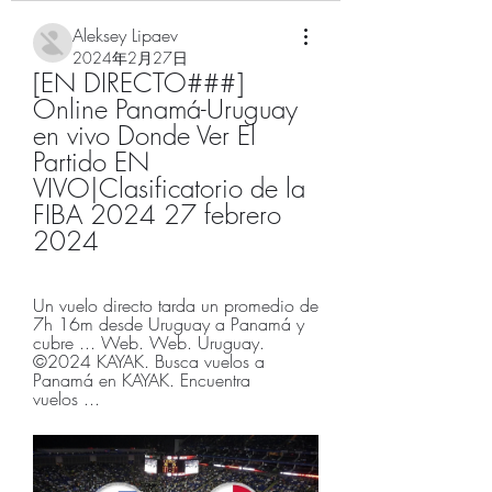
Aleksey Lipaev
2024年2月27日
[EN DIRECTO###] 
Online Panamá-Uruguay 
en vivo Donde Ver El 
Partido EN 
VIVO|Clasificatorio de la 
FIBA 2024 27 febrero 
2024
Un vuelo directo tarda un promedio de 
7h 16m desde Uruguay a Panamá y 
cubre ... Web. Web. Uruguay. 
©2024 KAYAK. Busca vuelos a 
Panamá en KAYAK. Encuentra 
vuelos ...