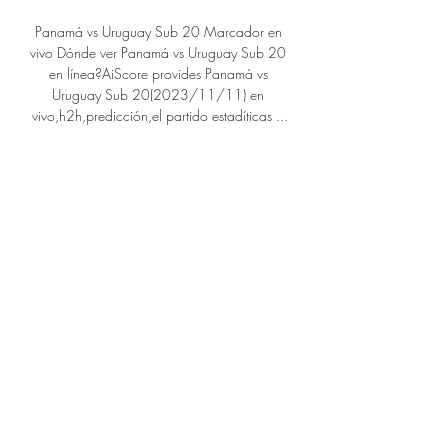
Panamá vs Uruguay Sub 20 Marcador en 
vivo Dónde ver Panamá vs Uruguay Sub 20 
en línea?AiScore provides Panamá vs 
Uruguay Sub 20(2023/11/11) en 
vivo,h2h,predicción,el partido estadíticas ...

Obtén el reporte del partido Aldosivi vs. 
Boca Juniors Superliga 2018/2019. 
Obtén el reporte del partido Aldosivi vs. 
Boca Juniors Superliga 2018/2019. Ir a la 
navegación < > Menu ESPN. Resultados.. 
Boca empató con Aldosivi y terminó tercero 
en la Superliga. Boca / Twitter.

Nobody has more Puerto Rico Jobs 
Classifieds in Puerto Rico than Clasificados 
Online. For Jobs in Puerto Rico always visit 
Clasificados Online. Jobs in Puerto Rico 
jobs. Empleos en Puerto Rico Empleos Puerto 
Rico, Miami Orlando Tampa y Miami 