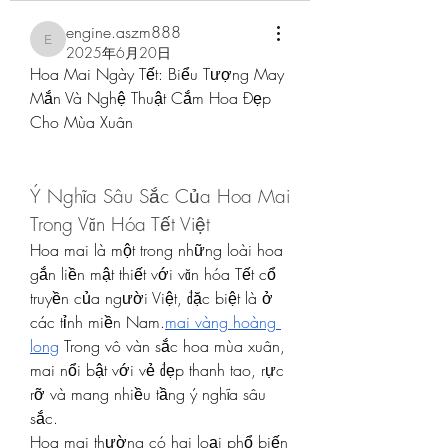
engine.aszm888
engine.aszm888
2025年6月20日
Hoa Mai Ngày Tết: Biểu Tượng May 
Mắn Và Nghệ Thuật Cắm Hoa Đẹp 
Cho Mùa Xuân
Ý Nghĩa Sâu Sắc Của Hoa Mai 
Trong Văn Hóa Tết Việt
Hoa mai là một trong những loài hoa 
gắn liền mật thiết với văn hóa Tết cổ 
truyền của người Việt, đặc biệt là ở 
các tỉnh miền Nam.
mai vàng hoàng 
long
 Trong vô vàn sắc hoa mùa xuân, 
mai nổi bật với vẻ đẹp thanh tao, rực 
rỡ và mang nhiều tầng ý nghĩa sâu 
sắc.
Hoa mai thường có hai loại phổ biến 