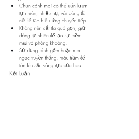
Chọn cành mai có thế uốn lượn 
tự nhiên, nhiều nụ, vài bông đã 
nở để tạo hiệu ứng chuyển tiếp.
Không nên cắt tỉa quá gọn, giữ 
dáng tự nhiên để tạo sự mềm 
mại và phóng khoáng.
Sử dụng bình gốm hoặc men 
ngọc truyền thống, màu trầm để 
tôn lên sắc vàng rực của hoa.
Kết Luận
Hoa mai không chỉ là loài hoa trang 
trí ngày Tết mà còn là biểu tượng văn 
hóa và tinh thần của người Việt. Từ 
màu sắc, dáng vẻ đến ý nghĩa sâu xa, 
hoa mai mang trong mình khát vọng 
về một năm mới an lành, may mắn và 
thịnh vượng. Việc cắm hoa mai trong 
nhà dịp Tết chính là cách để mỗi 