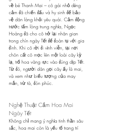
về bé Thanh Mai – cô gái nhỏ dũng 
cảm đã chiến đấu và hy sinh để bảo 
vệ dân làng khỏi yêu quái. Cảm động 
trước tấm lòng trung nghĩa, Ngọc 
Hoàng đã cho cô trở lại nhân gian 
trong chín ngày Tết để đoàn tụ với gia 
đình. Khi cô rời đi vĩnh viễn, tại nơi 
chôn cất cô mọc lên một loài cây kỳ 
lạ, trổ hoa vàng rực vào đúng dịp Tết. 
Từ đó, người dân gọi cây ấy là mai, 
và xem như biểu tượng của may 
mắn, trừ tà, đón phúc.
Nghệ Thuật Cắm Hoa Mai 
Ngày Tết
Không chỉ mang ý nghĩa tinh thần sâu 
sắc, hoa mai còn là yếu tố trang trí 