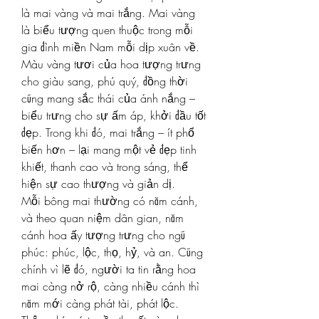
là mai vàng và mai trắng. Mai vàng 
là biểu tượng quen thuộc trong mỗi 
gia đình miền Nam mỗi dịp xuân về. 
Màu vàng tươi của hoa tượng trưng 
cho giàu sang, phú quý, đồng thời 
cũng mang sắc thái của ánh nắng – 
biểu trưng cho sự ấm áp, khởi đầu tốt 
đẹp. Trong khi đó, mai trắng – ít phổ 
biến hơn – lại mang một vẻ đẹp tinh 
khiết, thanh cao và trong sáng, thể 
hiện sự cao thượng và giản dị.
Mỗi bông mai thường có năm cánh, 
và theo quan niệm dân gian, năm 
cánh hoa ấy tượng trưng cho ngũ 
phúc: phúc, lộc, thọ, hỷ, và an. Cũng 
chính vì lẽ đó, người ta tin rằng hoa 
mai càng nở rộ, càng nhiều cánh thì 
năm mới càng phát tài, phát lộc. 