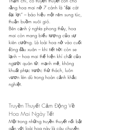
Thậm chí, có truyền thuyết còn cho 
rằng hoa mai nở 7 cánh là “đại cát 
đại lợi” – báo hiệu một năm sung túc, 
thuận buồm xuôi gió.
Bên cạnh ý nghĩa phong thủy, hoa 
mai còn mang biểu tượng của sự 
kiên cường. Là loài hoa nở vào cuối 
đông đầu xuân – khi tiết trời còn se 
lạnh – hoa mai thể hiện khí chất của 
người quân tử: mạnh mẽ, không 
khuất phục trước thử thách, luôn 
vươn lên dù trong hoàn cảnh khắc 
nghiệt.
Truyền Thuyết Cảm Động Về 
Hoa Mai Ngày Tết
Một trong những truyền thuyết nổi bật 
gắn với loài hoa này là câu chuyện 