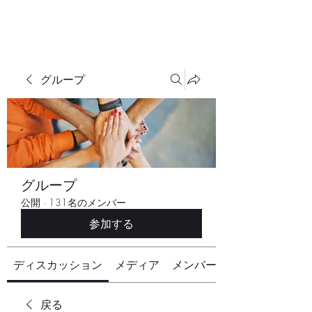
グループ
グループ
公開
·
131名のメンバー
参加する
ディスカッション
メディア
メンバー
戻る