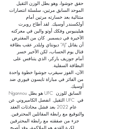
حقق جوشوا، وهو بطل الوزن الثقيل 
الموحد السابق مرتين، سلسلة انتصارات 
متتالية بعد خسارته مرتين أمام 
أولكسندر أوسيك. لقد أطاح روبرت 
هيلينيوس وفكك أوتو والين في معركته 
الأخيرة في ديسمبر. كان من المفترض 
أن يقاتل "AJ" ديونتاي وايلدر عقب بطاقة 
قتال يوم الحساب، لكن الأخير خسر 
أمام جوزيف باركر، الذي يتنافس على 
البطاقة السفلية.
الآن، الفوز سيقرب جوشوا خطوة واحدة 
من الفائز في مباراة تايسون فيوري ضد 
أوسيك.
Ngannou هو بطل UFC السابق للوزن 
الثقيل. انفصل الكاميروني عن UFC في 
عام 2022 بعد فشل محادثات العقد 
والتوقيع مع رابطة المقاتلين المحترفين. 
جزء من صفقته مع رابطة المحترفين 
لكرة القدم هو الملاكمة، وقد أصبح 