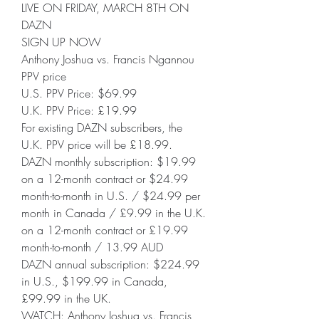
LIVE ON FRIDAY, MARCH 8TH ON 
DAZN
SIGN UP NOW
Anthony Joshua vs. Francis Ngannou 
PPV price
U.S. PPV Price: $69.99
U.K. PPV Price: £19.99
For existing DAZN subscribers, the 
U.K. PPV price will be £18.99.
DAZN monthly subscription: $19.99 
on a 12-month contract or $24.99 
month-to-month in U.S. / $24.99 per 
month in Canada / £9.99 in the U.K. 
on a 12-month contract or £19.99 
month-to-month / 13.99 AUD
DAZN annual subscription: $224.99 
in U.S., $199.99 in Canada, 
£99.99 in the UK.
WATCH: Anthony Joshua vs. Francis 