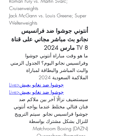
Roman Fury vs. Martin Svarc; 
Cruiserweights
Jack McGann vs. Louis Greene; Super 
Welterweights
أنتوني جوشوا ضد فرانسيس 
نجانو بث مباشر مجاني على قناة 
TV 8 مارس 2024
ما هو وقت مباراة أنتوني جوشوا 
وفرانسيس نجانو اليوم؟ الجدول الزمني 
والبث المباشر والبطاقة لمباراة 
الملاكمة السعودية 2024
Live>جوشوا ضد نغانو يعيش
Live>جوشوا ضد نغانو يعيش
سيستضيف نزالًا آخر بين ملاكم ضد 
فنان قتالي مختلط عندما يواجه أنتوني 
جوشوا فرانسيس نجانو. سيتم الترويج 
للنزال بشكل مشترك بواسطة 
Matchroom Boxing (DAZN) 
وQueensberry Promotions.