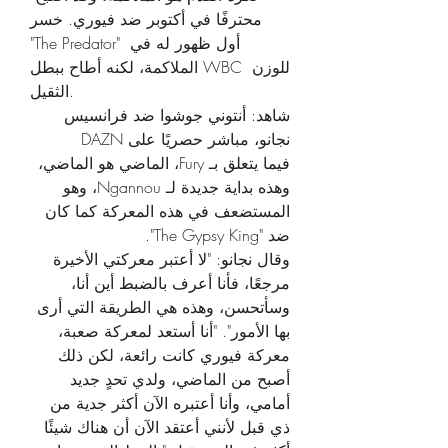
محترفًا في أكتوبر ضد فيوري. خسر 
"The Predator" أول ظهور له في 
الملاكمة، لكنه أطاح ببطل WBC للوزن 
الثقيل.
شاهد: أنتوني جوشوا ضد فرانسيس 
نجانو، مباشر حصريًا على DAZN
فيما يتعلق بـ Fury، الماضي هو الماضي، 
وهذه بداية جديدة لـ Ngannou، وهو 
المستضعف في هذه المعركة كما كان 
ضد "The Gypsy King".
وقال نجانو: "لا أعتبر معركتي الأخيرة 
مرجعًا، فأنا أعرف بالضبط أين أنا، 
وسأتحسن، وهذه هي الطريقة التي أرى 
بها الأمور". "أنا أستعد لمعركة صعبة، 
معركة فيوري كانت رائعة، لكن ذلك 
أصبح من الماضي، ولدي تحدٍ جديد 
أمامي، وأنا أعتبره الآن أكثر جدية من 
ذي قبل لأنني أعتقد الآن أن هناك شيئًا 