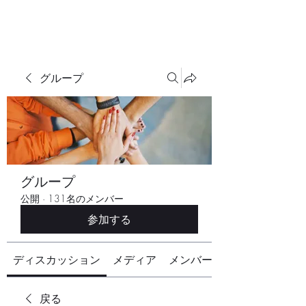
グループ
グループ
公開
·
131名のメンバー
参加する
ディスカッション
メディア
メンバー
戻る