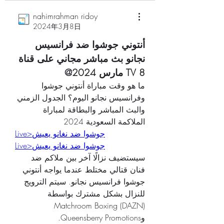
nahimrahman ridoy
2024年3月8日
أنتوني جوشوا ضد فرانسيس 
نجانو بث مباشر مجاني على قناة 
TV 8 مارس 2024@
ما هو وقت مباراة أنتوني جوشوا 
وفرانسيس نجانو اليوم؟ الجدول الزمني 
والبث المباشر والبطاقة لمباراة 
الملاكمة السعودية 2024
Live>جوشوا ضد نغانو يعيش
Live>جوشوا ضد نغانو يعيش
سيستضيف نزالًا آخر بين ملاكم ضد 
فنان قتالي مختلط عندما يواجه أنتوني 
جوشوا فرانسيس نجانو. سيتم الترويج 
للنزال بشكل مشترك بواسطة 
Matchroom Boxing (DAZN) 
وQueensberry Promotions.