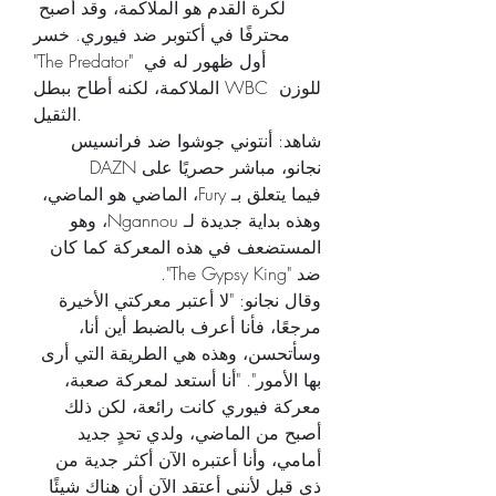
لكرة القدم هو الملاكمة، وقد أصبح 
محترفًا في أكتوبر ضد فيوري. خسر 
"The Predator" أول ظهور له في 
الملاكمة، لكنه أطاح ببطل WBC للوزن 
الثقيل.
شاهد: أنتوني جوشوا ضد فرانسيس 
نجانو، مباشر حصريًا على DAZN
فيما يتعلق بـ Fury، الماضي هو الماضي، 
وهذه بداية جديدة لـ Ngannou، وهو 
المستضعف في هذه المعركة كما كان 
ضد "The Gypsy King".
وقال نجانو: "لا أعتبر معركتي الأخيرة 
مرجعًا، فأنا أعرف بالضبط أين أنا، 
وسأتحسن، وهذه هي الطريقة التي أرى 
بها الأمور". "أنا أستعد لمعركة صعبة، 
معركة فيوري كانت رائعة، لكن ذلك 
أصبح من الماضي، ولدي تحدٍ جديد 
أمامي، وأنا أعتبره الآن أكثر جدية من 
ذي قبل لأنني أعتقد الآن أن هناك شيئًا 