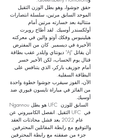
حقق جوشوا، وهو بطل الوزن الثقيل 
الموحد السابق مرتين، سلسلة انتصارات 
متتالية بعد خسارته مرتين أمام 
أولكسندر أوسيك. لقد أطاح روبرت 
هيلينيوس وفكك أوتو والين في معركته 
الأخيرة في ديسمبر. كان من المفترض 
أن يقاتل "AJ" ديونتاي وايلدر عقب بطاقة 
قتال يوم الحساب، لكن الأخير خسر 
أمام جوزيف باركر، الذي يتنافس على 
البطاقة السفلية.
الآن، الفوز سيقرب جوشوا خطوة واحدة 
من الفائز في مباراة تايسون فيوري ضد 
أوسيك.
Ngannou هو بطل UFC السابق للوزن 
الثقيل. انفصل الكاميروني عن UFC في 
عام 2022 بعد فشل محادثات العقد 
والتوقيع مع رابطة المقاتلين المحترفين. 
جزء من صفقته مع رابطة المحترفين 