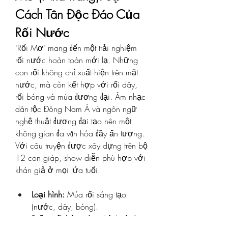
Cách Tân Độc Đáo Của 
Rối Nước
"Rối Mơ" mang đến một trải nghiệm 
rối nước hoàn toàn mới lạ. Những 
con rối không chỉ xuất hiện trên mặt 
nước, mà còn kết hợp với rối dây, 
rối bóng và múa đương đại. Âm nhạc 
dân tộc Đông Nam Á và ngôn ngữ 
nghệ thuật đương đại tạo nên một 
không gian đa văn hóa đầy ấn tượng. 
Với câu truyện được xây dựng trên bộ 
12 con giáp, show diễn phù hợp với 
khán giả ở mọi lứa tuổi.
Loại hình:
 Múa rối sáng tạo 
(nước, dây, bóng).
Điểm nổi bật:
 Rối nghệ thuật đa 