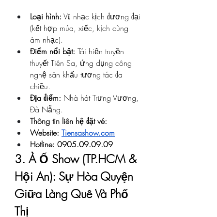
Loại hình:
 Vũ nhạc kịch đương đại 
(kết hợp múa, xiếc, kịch cùng 
âm nhạc).
Điểm nổi bật:
 Tái hiện truyền 
thuyết Tiên Sa, ứng dụng công 
nghệ sân khấu tương tác đa 
chiều.
Địa điểm:
 Nhà hát Trưng Vương, 
Đà Nẵng.
Thông tin liên hệ đặt vé: 
Website: 
Tiensashow.com
Hotline: 0905.09.09.09
3. À Ố Show (TP.HCM & 
Hội An): Sự Hòa Quyện 
Giữa Làng Quê Và Phố 
Thị