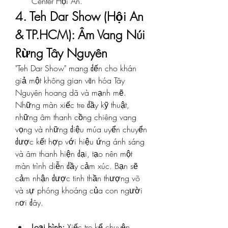
Center Hội An.
4. Teh Dar Show (Hội An 
& TP.HCM): Âm Vang Núi 
Rừng Tây Nguyên
"Teh Dar Show" mang đến cho khán 
giả một không gian văn hóa Tây 
Nguyên hoang dã và mạnh mẽ. 
Những màn xiếc tre đầy kỹ thuật, 
những âm thanh cồng chiêng vang 
vọng và những điệu múa uyển chuyển 
được kết hợp với hiệu ứng ánh sáng 
và âm thanh hiện đại, tạo nên một 
màn trình diễn đầy cảm xúc. Bạn sẽ 
cảm nhận được tinh thần thượng võ 
và sự phóng khoáng của con người 
nơi đây.
Loại hình:
 Xiếc tre kể chuyện.