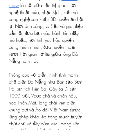
show
 là một bữa tiệc thị giác, nơi 
nghệ thuật múa, nhạc kịch, xiếc và 
công nghệ sân khấu 3D huyền ảo hội 
tụ. Nơi ánh sáng, vũ điệu và giai điệu 
dẫn lối, đưa bạn vào hành trình đầy 
mê hoặc, nơi tình yêu hòa quyện 
cùng thiên nhiên, đưa huyền thoại 
vượt thời gian trở lại giữa lòng Đà 
Nẵng hôm nay.
Thông qua vở diễn, hình ảnh thành 
phố biển Đà Nẵng như Bán đảo Sơn 
Trà, sự tích Tiên Sa, Cây đa Di sản 
1000 tuổi, Voọc chà vá chân nâu, 
hoa Thàn Mát, làng chài ven biển, 
khung dệt và Áo dài Việt Nam được 
lồng ghép khéo léo trong mạch truyện 
chặt chẽ và đầy cảm xúc, mang đến 