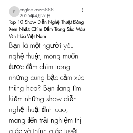
engine.aszm888
engine.aszm888
2025年4月26日
Top 10 Show Diễn Nghệ Thuật Đáng 
Xem Nhất: Chìm Đắm Trong Sắc Màu 
Văn Hóa Việt Nam
Bạn là một người yêu 
nghệ thuật, mong muốn 
được đắm chìm trong 
những cung bậc cảm xúc 
thăng hoa? Bạn đang tìm 
kiếm những show diễn 
nghệ thuật đỉnh cao, 
mang đến trải nghiệm thị 
giác và thính giác tuyệt 