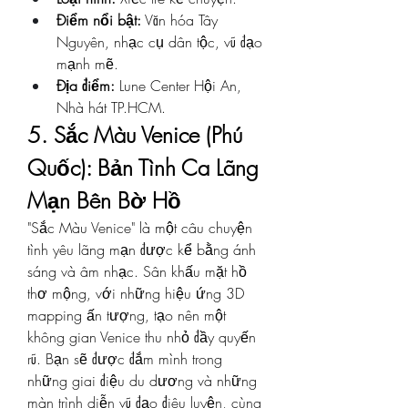
Điểm nổi bật:
 Văn hóa Tây 
Nguyên, nhạc cụ dân tộc, vũ đạo 
mạnh mẽ.
Địa điểm:
 Lune Center Hội An, 
Nhà hát TP.HCM.
5. Sắc Màu Venice (Phú 
Quốc): Bản Tình Ca Lãng 
Mạn Bên Bờ Hồ
"Sắc Màu Venice" là một câu chuyện 
tình yêu lãng mạn được kể bằng ánh 
sáng và âm nhạc. Sân khấu mặt hồ 
thơ mộng, với những hiệu ứng 3D 
mapping ấn tượng, tạo nên một 
không gian Venice thu nhỏ đầy quyến 
rũ. Bạn sẽ được đắm mình trong 
những giai điệu du dương và những 
màn trình diễn vũ đạo điêu luyện, cùng 