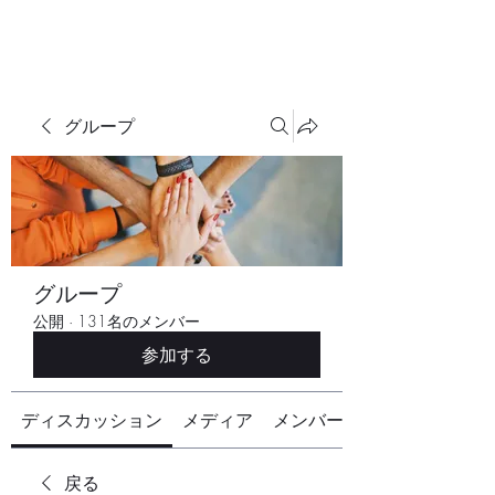
グループ
グループ
公開
·
131名のメンバー
参加する
ディスカッション
メディア
メンバー
戻る