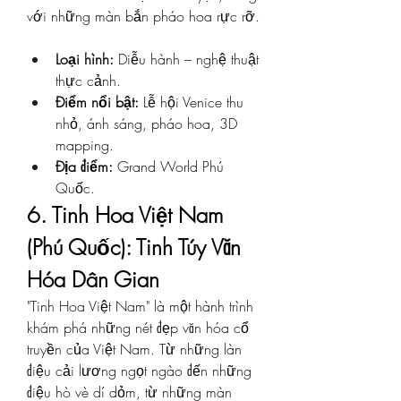
với những màn bắn pháo hoa rực rỡ.
Loại hình:
 Diễu hành – nghệ thuật 
thực cảnh.
Điểm nổi bật:
 Lễ hội Venice thu 
nhỏ, ánh sáng, pháo hoa, 3D 
mapping.
Địa điểm:
 Grand World Phú 
Quốc.
6. Tinh Hoa Việt Nam 
(Phú Quốc): Tinh Túy Văn 
Hóa Dân Gian
"Tinh Hoa Việt Nam" là một hành trình 
khám phá những nét đẹp văn hóa cổ 
truyền của Việt Nam. Từ những làn 
điệu cải lương ngọt ngào đến những 
điệu hò vè dí dỏm, từ những màn 