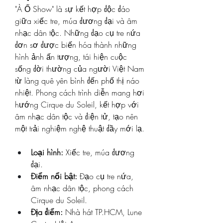
"À Ố Show" là sự kết hợp độc đáo 
giữa xiếc tre, múa đương đại và âm 
nhạc dân tộc. Những đạo cụ tre nứa 
đơn sơ được biến hóa thành những 
hình ảnh ấn tượng, tái hiện cuộc 
sống đời thường của người Việt Nam 
từ làng quê yên bình đến phố thị náo 
nhiệt. Phong cách trình diễn mang hơi 
hướng Cirque du Soleil, kết hợp với 
âm nhạc dân tộc và điện tử, tạo nên 
một trải nghiệm nghệ thuật đầy mới lạ.
Loại hình:
 Xiếc tre, múa đương 
đại.
Điểm nổi bật:
 Đạo cụ tre nứa, 
âm nhạc dân tộc, phong cách 
Cirque du Soleil.
Địa điểm:
 Nhà hát TP.HCM, Lune 