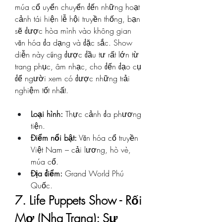
múa cổ uyển chuyển đến những hoạt 
cảnh tái hiện lễ hội truyền thống, bạn 
sẽ được hòa mình vào không gian 
văn hóa đa dạng và đặc sắc. Show 
diễn này cũng được đầu tư rất lớn từ 
trang phục, âm nhạc, cho đến đạo cụ 
để người xem có được những trải 
nghiệm tốt nhất.
Loại hình:
 Thực cảnh đa phương 
tiện.
Điểm nổi bật:
 Văn hóa cổ truyền 
Việt Nam – cải lương, hò vè, 
múa cổ.
Địa điểm:
 Grand World Phú 
Quốc.
7. Life Puppets Show - Rối 
Mơ (Nha Trang): Sự 