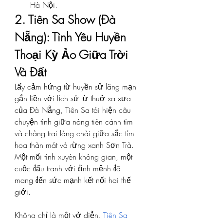
Hà Nội.
2. Tiên Sa Show (Đà 
Nẵng): Tình Yêu Huyền 
Thoại Kỳ Ảo Giữa Trời 
Và Đất
Lấy cảm hứng từ huyền sử lãng mạn 
gắn liền với lịch sử từ thuở xa xưa 
của Đà Nẵng, Tiên Sa tái hiện câu 
chuyện tình giữa nàng tiên cánh tím 
và chàng trai làng chài giữa sắc tím 
hoa thàn mát và rừng xanh Sơn Trà. 
Một mối tình xuyên không gian, một 
cuộc đấu tranh với định mệnh đã 
mang đến sức mạnh kết nối hai thế 
giới.
Không chỉ là một vở diễn, 
Tiên Sa 