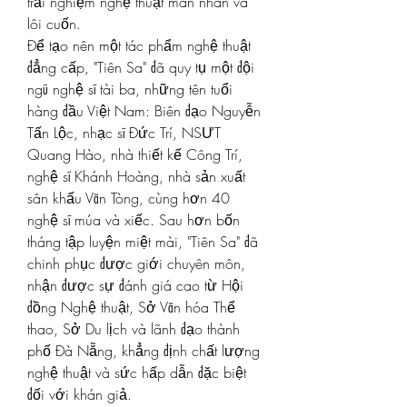
trải nghiệm nghệ thuật mãn nhãn và 
lôi cuốn.
Để tạo nên một tác phẩm nghệ thuật 
đẳng cấp, "Tiên Sa" đã quy tụ một đội 
ngũ nghệ sĩ tài ba, những tên tuổi 
hàng đầu Việt Nam: Biên đạo Nguyễn 
Tấn Lộc, nhạc sĩ Đức Trí, NSƯT 
Quang Hào, nhà thiết kế Công Trí, 
nghệ sĩ Khánh Hoàng, nhà sản xuất 
sân khấu Văn Tòng, cùng hơn 40 
nghệ sĩ múa và xiếc. Sau hơn bốn 
tháng tập luyện miệt mài, "Tiên Sa" đã 
chinh phục được giới chuyên môn, 
nhận được sự đánh giá cao từ Hội 
đồng Nghệ thuật, Sở Văn hóa Thể 
thao, Sở Du lịch và lãnh đạo thành 
phố Đà Nẵng, khẳng định chất lượng 
nghệ thuật và sức hấp dẫn đặc biệt 
đối với khán giả.