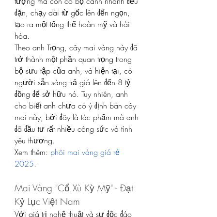
tượng mà còn có bộ cành nhánh đều 
đặn, chạy dài từ gốc lên đến ngọn, 
tạo ra một tổng thể hoàn mỹ và hài 
hòa.
Theo anh Trọng, cây mai vàng này đã 
trở thành một phần quan trọng trong 
bộ sưu tập của anh, và hiện tại, có 
người sẵn sàng trả giá lên đến 8 tỷ 
đồng để sở hữu nó. Tuy nhiên, anh 
cho biết anh chưa có ý định bán cây 
mai này, bởi đây là tác phẩm mà anh 
đã đầu tư rất nhiều công sức và tình 
yêu thương.
Xem thêm: 
phôi mai vàng giá rẻ 
2025
.
Mai Vàng "Cổ Xù Kỳ Mỹ" - Đạt 
Kỷ Lục Việt Nam
Với giá trị nghệ thuật và sự độc đáo 