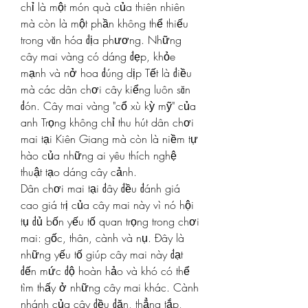
chỉ là một món quà của thiên nhiên 
mà còn là một phần không thể thiếu 
trong văn hóa địa phương. Những 
cây mai vàng có dáng đẹp, khỏe 
mạnh và nở hoa đúng dịp Tết là điều 
mà các dân chơi cây kiểng luôn săn 
đón. Cây mai vàng "cổ xù kỳ mỹ" của 
anh Trọng không chỉ thu hút dân chơi 
mai tại Kiên Giang mà còn là niềm tự 
hào của những ai yêu thích nghệ 
thuật tạo dáng cây cảnh.
Dân chơi mai tại đây đều đánh giá 
cao giá trị của cây mai này vì nó hội 
tụ đủ bốn yếu tố quan trọng trong chơi 
mai: gốc, thân, cành và nụ. Đây là 
những yếu tố giúp cây mai này đạt 
đến mức độ hoàn hảo và khó có thể 
tìm thấy ở những cây mai khác. Cành 
nhánh của cây đều đặn, thẳng tắp, 