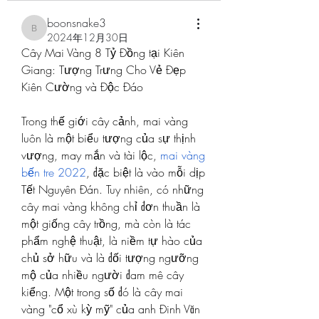
boonsnake3
boonsnake3
2024年12月30日
Cây Mai Vàng 8 Tỷ Đồng tại Kiên 
Giang: Tượng Trưng Cho Vẻ Đẹp 
Kiên Cường và Độc Đáo
Trong thế giới cây cảnh, mai vàng 
luôn là một biểu tượng của sự thịnh 
vượng, may mắn và tài lộc, 
mai vàng 
bến tre 2022
, đặc biệt là vào mỗi dịp 
Tết Nguyên Đán. Tuy nhiên, có những 
cây mai vàng không chỉ đơn thuần là 
một giống cây trồng, mà còn là tác 
phẩm nghệ thuật, là niềm tự hào của 
chủ sở hữu và là đối tượng ngưỡng 
mộ của nhiều người đam mê cây 
kiểng. Một trong số đó là cây mai 
vàng "cổ xù kỳ mỹ" của anh Đinh Văn 