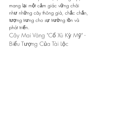
mang lại một cảm giác vững chãi 
như những cây thông già, chắc chắn, 
tượng trưng cho sự trường tồn và 
phát triển.
Cây Mai Vàng "Cổ Xù Kỳ Mỹ" - 
Biểu Tượng Của Tài Lộc
Cây mai vàng của anh Đinh Văn Trọng 
không chỉ là một tác phẩm nghệ thuật 
cây cảnh mà còn là biểu tượng của 
sự thịnh vượng và tài lộc. Với vẻ đẹp 
kỳ lạ và độc đáo, cây mai này đã và 
đang thu hút sự chú ý của nhiều 
người chơi cây kiểng, các doanh 
nghiệp và những người yêu thích vẻ 
đẹp thiên nhiên. Giá trị của cây mai 
vàng không chỉ nằm ở số tiền mà 
người ta sẵn sàng chi trả, mà còn là 
sự công nhận về nghệ thuật, tình yêu 