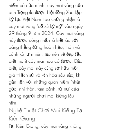
hiếm có của mình, cây mai vàng của 
anh Trọng đã được Hội đồng Xác Lập 
Kỷ Lục Việt Nam trao chứng nhận là 
cây mai vàng "cổ xù kỳ mỹ" vào ngày 
29 tháng 9 năm 2024. Cây mai vàng 
này được công nhận là kiệt tác với 
dáng thẳng đứng hoàn hảo, thân và 
cành xù tự nhiên, tạo nên vẻ đẹp đặc 
biệt mà ít cây mai nào có được. Đặc 
biệt, cây mai này cũng sở hữu một 
giá trị lịch sử và văn hóa sâu sắc, khi 
gắn liền với những quan niệm "nhất 
gốc, nhì thân, tam cành, tứ nụ" của 
những người chơi mai kiểng lâu 
năm.
Nghệ Thuật Chơi Mai Kiểng Tại 
Kiên Giang
Tại Kiên Giang, cây mai vàng không 