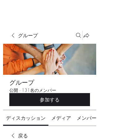
グループ
グループ
公開
·
131名のメンバー
参加する
ディスカッション
メディア
メンバー
戻る