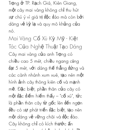
Trọng ở TP. Rạch Giá, Kiên Giang, 
một cây mai vàng không chỉ thu hút 
sự chú ý vì giá trị độc đáo mà còn bởi 
dáng vẻ kỳ lạ và quy mô khủng của 
nó.
Mai Vàng Cổ Xù Kỳ Mỹ - Kiệt 
Tác Của Nghệ Thuật Tạo Dáng
Cây mai vàng của anh Trọng có 
chiều cao 5 mét, chiều ngang cũng 
đạt 5 mét, với dáng thế thẳng đứng và 
các cành nhánh xum xuê, tạo nên một 
hình ảnh cây thông kiên cố và mạnh 
mẽ. Đặc biệt, phần thân của cây có 
một đặc điểm hiếm thấy – "cổ xù", tức 
là phần thân cây từ gốc lên đến ngọn 
đều có sự phát triển đặc biệt, tạo nên 
một dáng vẻ vững chãi và độc đáo. 
Cây không chỉ có kích thước ấn 