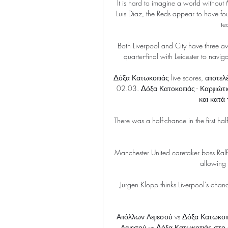
It is hard to imagine a world witho
Luis Diaz, the Reds appear to have fo
te
Both Liverpool and City have three 
quarter-final with Leicester to navi
Δόξα Κατωκοπιάς live scores, αποτε
02.03. Δόξα Κατοκοπιάς - Καρμιώτι
και κατά 
There was a half-chance in the first hal
Manchester United caretaker boss Ralf 
allowing t
Jurgen Klopp thinks Liverpool's chance
Απόλλων Λεμεσού vs Δόξα Κατωκοπ
Λεμεσού vs Δόξα Κατωκοπιάς στο δ