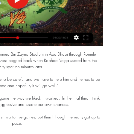
ammed Bin Zayed Stadium in Abu Dhabi through Romelu 
 were pegged back when Raphael Veiga scored from the 
lty spot ten minutes later.

 to be careful and we have to help him and he has to be 
ome and hopefully it will go well.”

me the way we liked, it worked.  In the final third I think 
ggressive and create our own chances. 

first two to five games, but then I thought he really got up to 
pace. 
