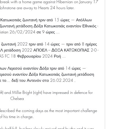
nter break with a home game against Hibernian on January 17 
ohnstone are away to Hearts 24 hours later.

 Κατωκοπιάς ζωντανή πριν από 15 ώρες — Απόλλων 
ζωντανή μετάδοση Δόξα Κατωκοπιάς εναντίον Εθνικός - 
istian 26/02/2024 σε 9 ώρες ...

ζωντανή 2022 πριν από 14 ώρες — πριν από 8 ημέρες 
ΕΛ μετάδοση 2022 ΑΠΟΕΛ – ΔΟΞΑ ΚΑΤΩΚΟΠΙΑΣ 2-0 - 
 FC 18 Φεβρουαρίου 2024 Ροή ...

ων Λεμεσού εναντίον Δόξα πριν από 14 ώρες — 
μεσού εναντίον Δόξα Κατωκοπιάς ζωντανή μετάδοση 
ε το… δεξί του Αντενόν στο 26.02.2024 .

ft) and Millie Bright (right) have impressed in defence for 
Chelsea

escribed the coming days as the most important challenge 
of his time in charge. 

y half full, but fans slowly arrived and by the end it was 