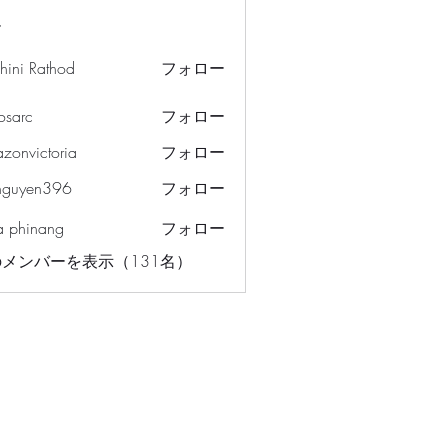
ー
hini Rathod
フォロー
osarc
フォロー
c
azonvictoria
フォロー
ictoria
nguyen396
フォロー
en396
a phinang
フォロー
メンバーを表示（131名）