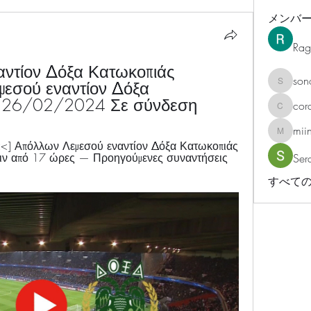
メンバ
Rag
ντίον Δόξα Κατωκοπιάς 
son
εσού εναντίον Δόξα 
sonosar
ή 26/02/2024 Σε σύνδεση
cor
corazonv
mii
miinguy
] Απόλλων Λεμεσού εναντίον Δόξα Κατωκοπιάς 
ν από 17 ώρες — Προηγούμενες συναντήσεις 
Ser
すべての