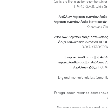
Celtic are first in action after the wi
(19:45 GMT), while St J
Απόλλων Λεμεσού εναντίον Δόξα
Λεμεσού εναντίον Δόξα Κατωκοπιάς 
Kennewick Chr
Απόλλων Λεμεσού Δόξα Κατωκοπιάς 
— Δόξα Κατωκοπιάς εναντίον ΑΠΟ
DOXA KATOKOPIAS
[[[παρακολουθώ<<<]]>] Απόλλ
[παρακολουθώ<<<]]>] Απόλλων Λε
Aπόλλων - Δόξα 1-0: Μ
England internationals Jess Carter (le
Portugal coach Fernando Santos has d
The match started with the stadium onl