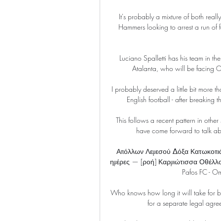
It's probably a mixture of both really. 
Hammers looking to arrest a run of f
Luciano Spalletti has his team in the
Atalanta, who will be facing O
I probably deserved a little bit more
English football - after breaking 
This follows a recent pattern in oth
have come forward to talk abo
Απόλλων Λεμεσού Δόξα Κατωκοπιάς ζ
ημέρες — [ροή] Καρμιώτισσα Οθέλλ
Pafos FC - O
Who knows how long it will take for bi
for a separate legal agree