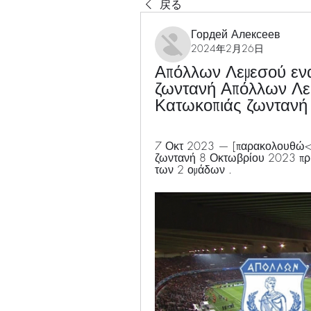
戻る
Гордей Алексеев
2024年2月26日
Απόλλων Λεμεσού ενα
ζωντανή Απόλλων Λεμ
Κατωκοπιάς ζωνταν
7 Οκτ 2023 — [παρακολουθώ<<
ζωντανή 8 Οκτωβρίου 2023 πρι
των 2 ομάδων .