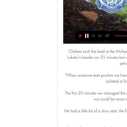
Chelsea took the lead at the Moh
Lukaku’s header on 55 minutes but
pena
“When someone tests positive we have
isolated at h
The first 20 minutes we managed the ga
we could be more a
He had a little bit of a slow start, the 