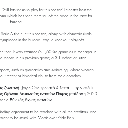
'Still lots for us to play for this season' Leicester host the 
orm which has seen them fall off the pace in the race for 
Europe. 

 Serie A title hunt this season, along with domestic rivals 
lympiacos in the Europa League knockout play-offs.

 than that. It was Warnock's 1,603rd game as a manager in 
the record in his previous game; a 3-1 defeat at Luton. 

er sports, such as gymnastics and swimming, where women 
ut recent or historical abuse from male coaches. 

ωντανή - Jorge Cifre πριν από 4 λεπτά — πριν από 5 
ος Ομόνοια Λευκωσίας εναντίον Πάφος μετάδοση 2023 
monia Εθνικός Άχνας εναντίον ...

nding agreement to be reached with all the creditors, and 
ment to be struck with Morris over Pride Park. 
