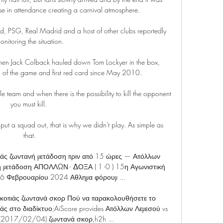
se in attendance creating a carnival atmosphere.

id, PSG, Real Madrid and a host of other clubs reportedly 
onitoring the situation.

hen Jack Colback hauled down Tom Lockyer in the box, 
n of the game and first red card since May 2010. 

e team and when there is the possibility to kill the opponent 
you must kill. 

put a squad out, that is why we didn't play. As simple as 
that.

άς ζωντανή μετάδοση πριν από 15 ώρες — Απόλλων 
 μετάδοση ΑΠΟΛΛΩΝ - ΔΟΞΑ ( 1 -0 ) 15η Αγωνιστική 
26 Φεβρουαρίου 2024 Αθλημα φόρουμ ...

κοπιάς ζωντανά σκορ Πού να παρακολουθήσετε το 
ς στο διαδίκτυο;AiScore provides Απόλλων Λεμεσού vs 
(2017/02/04) ζωντανά σκορ,h2h ...
