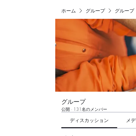
ホーム
グループ
グループ
グループ
公開
·
131名のメンバー
ディスカッション
メデ