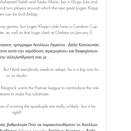
ut Mohamed Salah and Sadio Mane, but in Diogo Jota and 
und two players around which the next great Jurgen Klopp 
am can be built.&nbsp;

away games, but Jurgen Klopp's side have a Carabao Cup 
gate, as well as that huge clash at Chelsea on January 2. 

λέσματα, πρόγραμμα Απόλλων Λεμεσού - Δόξα Κατοκοπιάς, 
σσα κατά την παράδοση περιεχομένου και διαφημίσεων 
την αλληλεπίδρασή σας με ...

f.  But I think everybody needs to adapt, he is a big miss for 
us no doubt. 

Rangnick wants the Premier League to reintroduce the rule 
eams to make five substitutes. 

s of winning the quadruple are really unlikely - but is he 
right? 

ιάς βαθμολογία Πού να παρακολουθήσετε το Απόλλων 
ιαδίκτυο;AiScore provides Απόλλων Λεμεσού vs Δόξα 