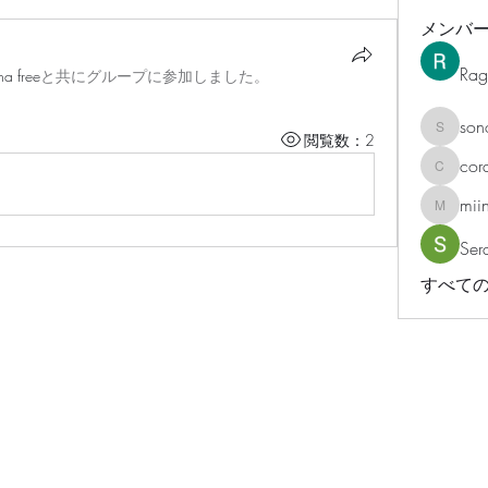
メンバ
Rag
ha free
と共にグループに参加しました
。
son
sonosar
閲覧数：2
cor
corazonv
mii
miinguy
Ser
すべての