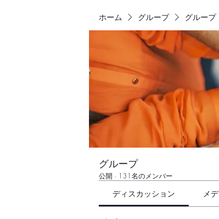
ホーム
グループ
グループ
グループ
公開
·
131名のメンバー
ディスカッション
メデ