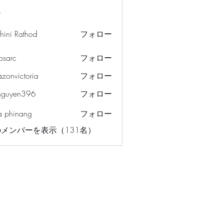
ー
hini Rathod
フォロー
osarc
フォロー
c
azonvictoria
フォロー
ictoria
nguyen396
フォロー
en396
a phinang
フォロー
メンバーを表示（131名）