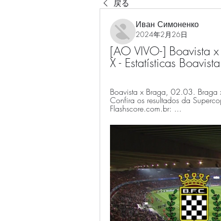
戻る
Иван Симоненко
2024年2月26日
[AO VIVO-] Boavista x 
X - Estatísticas Boav
Boavista x Braga, 02.03. Braga 
Confira os resultados da Superc
Flashscore.com.br: ...