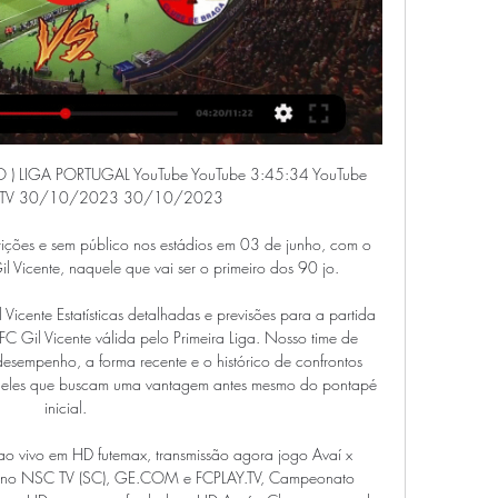
a 26 de fev. de 2024 as 20:15 horário UTC em Portugal, Porto, Estadio do Bessa ...

Famalicão – FC Porto (Taça da Liga) Famalicão e FC Porto tentam conquistar os primeiros pontos na fase de grupos da Taça da Liga. Ao contrário de Marítimo e Feirense, que encabeçam a tabela, estas duas formações só tiveram um jogo ainda.

Grêmio, Internacional, Athletico-PR e Santos abrem a rodada inaugural da competição. Leia mais.. o Brusque novamente conquistou os três pontos. Dandan foi o responsável pelo 1 a 0 sobre a Juventus. Com a vitória, a equipe reassumiu a liderança da competição.

Placar ao vivo: Plácido de Castro vs Santos AP nos jogos Série D. Apresentamos os resultados em tempo real, escalações e a tabela sempre atual

O fantasma da degola está a solta! Quais são as chances dele pegar o seu time? Nós fizemos os cálculos, e agora você confere quais são as chances de rebaixamento para o Brasileirão Série A – Campeonato Brasileiro 2019 na 37ª rodada.. Utilizamos Machine Learning para trazer as probabilidades de rebaixamento no Brasileirão Série A 2019 para você.

O pensamento é exclusivo aos jogos contra o Marcílio Dias – completou. Por ter tido campanha inferior ao Marcílio Dias na primeira fase, o Criciúma decide a classificação como visitante. O duelo de volta está marcado para o dia 11, sábado, às 19h, em Itajaí. Mais do Globoesporte

Sporting Braga x Boavista Streaming e Listagens de TV Sporting Braga vs Boavista - junho 13, 2020 - Streaming em Directo e Programação de TV, Resultados ao Vivo, Notícias e Vídeos :: Live Soccer TV.

A CBF divulgou, após muitas reclamações, a tabela com a definição dos grupos do Brasileirão Série D 2020. A Bahia em 2020, será representada pelas equipes do Bahia de Feira, Atlético de Alagoinhas e Vitória da Conquista. Serão 64 equipes disputando quatro vagas para ascensão à Série C 2021. Na primeira fase, as 64 equipes se.

Afogados da Ingazeira fortalece Sertão na vitrine Junto com o Salgueiro, também classificado para a semifinal do Estadual, Afogados desafia hegemonia dos grandes

Foto: Divulgação Atlético Mineiro. Com dois gols de Alerrandro e um de David Terans, o Atlético-MG venceu o Villa Nova na tarde deste domingo (24) por 3 a 1 no estádio Independência. O jogo era válido pela oitava rodada do Campeonato Mineiro. O gol do time de Nova Lima foi marcado por Elias.

Do lado dos chilenos, a La U vive um momento de retomada no futebol local. No Nacional do ano passado, fez campanha fraca, sendo o 14º colocado em um torneio com 16 equipes. Neste ano, está em 5º lugar, com duas vitórias e uma derrota. Na última partida, goleou o Club Provincial Curicó Unido por 5 a 1. Destaque para o atacante Joaquin.

JOGO Boavista x FC Porto – 05-01-2024 Ao vivo e online 05/01/2024 — Sporting Braga 2 - 0 Boavista FC. 27-05-2023 GD Chaves 1 - 4 Boavista Junte-se a nós no Canais Play e desfrute de uma experiência única de ...

Bilhetes | Site oficial do Sporting Clube de Portugal Mega Menu Grelha TV · Formulário de procura · Jogos de futebol à venda · Várias opções para estar em Alvalade · Onde Comprar · Bilhetes Modalidades.

Assistir Chapecoense x Avaí ao vivo em HD. Só aqui no Futemax você não vai perder nenhum lance da partida entre Chapecoense e Avaí grátis sem travamentos. 20h30 - Campeonato Catarinense: Chapecoense x Avaí - GE. APÓS O INICIO DA PARTIDA, SELECIONE …

O serviço de resultados do Afogados da Ingazeira é em tempo real, actualizado ao vivo. Próximos jogos: 13.06. Afogados da Ingazeira - Globo FC, 20.06. America-RN - Afogados da Ingazeira, 27.06. Afogados da Ingazeira - Salgueiro

SC Braga - Últimas notícias e atualizações de equipas Boavista-SC Braga: no meio da crise, quem sai por cima? Opinião26.02.202407:30. Do Bairro Alto a Benfica.

O duelo entre Esportivo x Ypiranga vai ocorrer nesta quinta-feira (23), e você pode assistir a partida ao vivo aqui. Trata-se da partida de volta pela final do Campeonato Gaúcho Divisão de Acesso de 2019. A disputa está marcada para iniciar às 20h00 (horário de Brasília). O jogo vai ser realizado no Estádio Montanha dos […]

Jon Jones e Valentina Shevchenko são os mais cotados no UFC 247 Adilson Batista vê clássico contra América-MG como bom teste para o Cruzeiro Regularizado pelo Goiás, meia vive expectativa de atuar no Brasil após 10 anos Catarinense: Diretoria do Avaí divulga nota de repúdio sobre atletas aliciados Paulista A3: Sem desfalques, Nacional visita Desportivo Brasil

Pelo acordo, a emissora carioca garantiu a exclusividade dos direitos da transmissão das partidas dessas equipes no Brasileirão. São elas: Atlético-GO, Atlético-MG, Botafogo, Corinthians, Flamengo, Fluminense, Goiás, Grêmio, São Paulo, Sport e Vasco. Outras sete equipes assinaram com a Globo para TV aberta e pay-per-view e fecharam com a Turner para TV fechada: Bahia, Ceará, Coritiba.

Resultado de Andirá x Plácido de Castro ao vivo (Campeonato Acreano) e placar do jogo atualizado minuto a minuto. Acompanhe o resultado da partida, saiba quem fez os gols, siga as estatísticas e escalações. Vídeo com transmissão ao vivo do jogo Andirá x Plácido de Castro pela TV ou rádio.

Como assistir Criciúma x Marcílio Dias Futebol AO VIVO - Campeonato Catarinense 2020 Tudo sobre Futebol Ao Vivo você encontra aqui no Futebol Stats, notícias …

HISTÓRIA DE SABOR, SAÚDE E QUALIDADE. Fundada em Brusque/SC no ano de 1986, a Maroma produz sorvetes e picolés com tecnologia italiana, sendo atualmente uma referência em sabor e qualidade. Investindo em segurança alimentar e inteligência nutricional, a Maroma está constantemente desenvolvendo novas linhas e sabores, atendendo o mercado com produtos que agradam todos os …

O CSA, com a ajuda do ladrão, desgraçado, mentiroso candidato derrotado ao governo do estado, Fernando Cheira-Collor (que pagou propina ao juiz com o dinheiro de sua campanha), pela Série B estadual de 2010, venceu uma suspeita semifinal contra o Sem Domingos pelo incrível placar nada suspeito de 10x1. O time adversário acabou com 7 jogadores em campo fazendo corpo mole, sem …

Natural do Rio de Janeiro, 