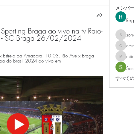
メンバ
Rag
Sporting Braga ao vivo na tv Raio-
son
ista - SC Braga 26/02/2024
sonosar
cor
corazonv
x Estrela da Amadora, 10.03. Rio Ave x Braga 
mii
miinguy
opa do Brasil 2024 ao vivo em 
Ser
すべての