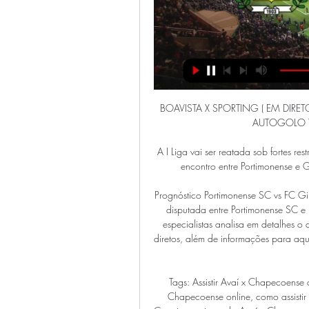
BOAVISTA X SPORTING ( EM DIRETO ) LIGA PORTUGAL YouTube YouTube 3:45:34 YouTube AUTOGOLO TV 30/10/2023 30/10/2023

A I Liga vai ser reatada sob fortes restrições e sem público nos estádios em 03 de junho, com o encontro entre Portimonense e Gil Vicente, naquele que vai ser o primeiro dos 90 jo.

Prognóstico Portimonense SC vs FC Gil Vicente Estatísticas detalhadas e previsões para a partida disputada entre Portimonense SC e FC Gil Vicente válida pelo Primeira Liga. Nosso time de especialistas analisa em detalhes o desempenho, a forma recente e o histórico de confrontos diretos, além de informações para aqueles que buscam uma vantagem antes mesmo do pontapé inicial.

Tags: Assistir Avaí x Chapecoense ao vivo em HD futemax, transmissão agora jogo Avaí x Chapecoense online, como assistir no NSC TV (SC), GE.COM e FCPLAY.TV, Campeonato Catarinense jogo do Avaí x Chapecoense HD sem travar, futebol em HD Avaí x Chapecoense de hoje online dia 21/04/2019.

Futebol.com é simplesmente o melhor site de placar ao vivo brasileiro.. Acompanhar ao vivo todos os resultados de futebol, consultar estatísticas de apostas esportivas, conhecer as escalações dos times de clubes, assistir programas de jogos de futebol via streaming, tudo isto é agora possível com Futebol.com. Aposte com responsabilidade.

Arquivo da tag: Transmissão ao VIVO Grêmio X Atlético-GO Navegação de Posts. out 2 2011. Assista tv online. Assistir Grêmio X Atlético-GO ao VIVO Online, assistir sportv, atlético goianiense, Atlético-GO e Grêmio, Atlético-GO X Grêmio ao VIVO, campeonato brasileiro ao vivo,.

No caso do Campeonato Brasileiro, a Globo é detentora dos direitos exclusivos de transmissão de todos os jogos dos clubes participantes da Série A do Campeonato Brasileiro 2020, em todas as mídias, e vem pagando por isso, com exceção dos jogos do Bragantino e, apenas na TV por assinatura, dos clubes que firmaram contrato com a Turner: Santos, Bahia, Ceará, Fortaleza, Coritiba.

A partida entre Atlético-MG x Villa Nova deste final de semana será transmitida pelo canal SporTV (menos para Minas Gerais) e pelo Premiere, com narração de Rogério Corrêa e comentários de Bob Faria.

Atlético Goianiense vai jogar sua próxima partida (Goiano, 1 Divisão) em Jan 23, 2020 contra Grêmio Anápolis. A escalação de Moraes (Atlético Goianiense) será confirmada no SofaScore uma hora antes da partida. Quando a partida começar você poderá acompanhar o placar ao vivo de Grêmio Anápolis - Atlético Goianiense, resultados.

Aqui você aprende como assistir a Bahia x Jacuipense ao vivo, online e grátis.O jogo do Campeonato Baiano, será disputado dia 02/02/2020 às 16:00 hs. Local: Estádio Cícero Pompeu de Toledo.

O último jogo da Academica de Coimbra foi para a Liga Vitalis, fora de casa, contra o Desportivo Aves, que resultou numa derrota por 2-0. O último jogo do Leixões foi para a Liga Vitalis, fora de casa, contra o Freamunde, que resultou numa vitória por 0-1.

Boavista vs Sporting Braga live score, H2H and lineups Boavista Sporting Braga live score (and video online live stream) starts on 26 Feb 2024 at 20:15 UTC time at Estadio do Bessa XXI stadium, Porto city, ...

Rádios Online Afogados da Ingazeira Lista de rádios online de Afogados da Ingazeira - PE ao vivo Escolha o País Brasil - 1432 Portugal - 11 França - 7 Angola - 2 Chile - 2 Paraguai - 1 Japão - 1 Equador - 1

Campeonato Mineiro Atlético Mineiro bate o Villa Nova e mantém liderança do Estadual O atacante Alerrandro, com dois gols, foi o destaque da vitória atleticana. Imirante Esporte, com informações do Atlético Mineiro 24/02/2019 às 19h36.

JOGO Sporting Braga x Boavista – 24-09-2023 Ao vivo e 24/09/2023 — Canais Play e desfrute de uma experiência única de assistir aos jogos ao vivo. Assista online pela internet os jogos do Sporting Braga ao vivo ...

Boavista - Sporting Braga placar ao vivo, H2H e escalações Boavista Sporting Braga esultado ao vivo (e transmissão online) começa no di