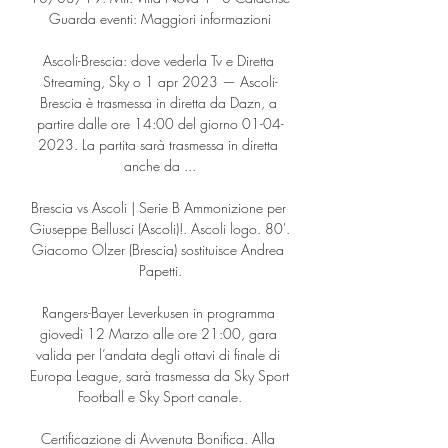
Guarda eventi: Maggiori informazioni

Ascoli-Brescia: dove vederla Tv e Diretta 
Streaming, Sky o 1 apr 2023 — Ascoli-
Brescia è trasmessa in diretta da Dazn, a 
partire dalle ore 14:00 del giorno 01-04-
2023. La partita sarà trasmessa in diretta 
anche da ...

Brescia vs Ascoli | Serie B Ammonizione per 
Giuseppe Bellusci (Ascoli)!. Ascoli logo. 80'. 
Giacomo Olzer (Brescia) sostituisce Andrea 
Papetti.

Rangers-Bayer Leverkusen in programma 
giovedì 12 Marzo alle ore 21:00, gara 
valida per l’andata degli ottavi di finale di 
Europa League, sarà trasmessa da Sky Sport 
Football e Sky Sport canale.

Certificazione di Avvenuta Bonifica. Alla 