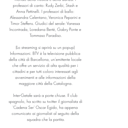
professori di canto: Rudy Zerbi, Stash e 
Anna Pettinelli. I professori di ballo: 
Alessandra Celentano, Veronica Peparini e 
Timor Steffens. Giudici del serale: Vanessa 
Incontrada, Loredana Berté, Gabry Ponte e 
Tommaso Paradiso.

(Lo streaming si aprirà su un popup) 
Informazioni. BTV è la televisione pubblica 
della città di Barcellona, un’emittente locale 
che offre un servizio di alta qualità per i 
cittadini e per tutti coloro interessati agli 
avvenimenti e alle informazioni della 
maggiore città della Catalogna.

Inter-Getafe sarà a porte chiuse. Il club 
spagnolo, ha scritto su twitter il giornalista di 
'Cadena Ser' Oscar Egido, ha appena 
comunicato ai giornalisti al seguito della 
squadra che la partita.
