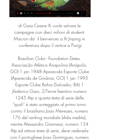
di Gaia Cesare Xi vuole salvare le 
campagne con dieci milioni di studenti 
Macron da’ il benvenuto a Xi Jinping in 
conferenza dopo il vertice a Parigi

Brazilian Clubs - Foundation Dates. 
Associação Atlética Anapolina (Anápolis, 
GO) 1 jan 1948 Aparecida Esporte Clube 
(Aparecida de Goiânia, GO) 1 jan 1995 
Esporte Clube Bahia (Salvador, BA) 1 
jFederico Gaio, 27enne faentino numero 
1245 Atp e quarta testa di serie delle 
“quali” è stato sorteggiato al primo turno 
contro il brasiliano Joao Menezes, numero 
176 del ranking mondiale (sfida inedita), 
mentre Alessandro Giannessi, numero 154 
Atp ed ottava testa di serie, deve vedersela 
con il portoghese Joao Domingues, numero 