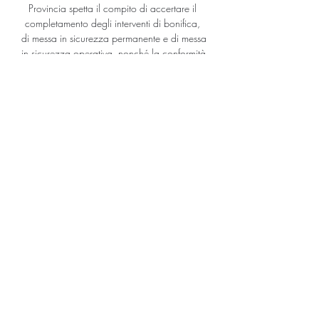
Provincia spetta il compito di accertare il 
completamento degli interventi di bonifica, 
di messa in sicurezza permanente e di messa 
in sicurezza operativa, nonché la conformità 
degli stessi al progetto approvato mediante 
il rilascio della Certificazione di Avvenuta 
Bonifica (art. 242, comma 13 e art. 248, 
comma 2 del D.Lgs. 152/06 e s.m.i.).

Seduta del Consiglio Comunale a porte 
chiuse e in diretta streaming.. Comune di 
Cremona Piazza del Comune, 8 (ingresso 
da SpazioComune, piazza Stradivari, 7) 
26100 Cremona Tel. centralino 0372 
4071 C.F. / P.IVA 00297960197 Scrivi 
un email. Scrivi al Comune. Posta elettronica 
certificata.

Lars Vigedal è su Facebook. Iscriviti a 
Facebook per connetterti con Lars Vigedal e 
altre persone che potresti conoscere. Grazie 