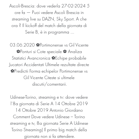
Ascoli-Brescia: dove vederla 27-02-2024 5 
ore fa — Puoi vedere Ascoli Brescia in 
streaming live su DAZN, Sky Sport. A che 
ora ? Il kickoff del match della giornata di 
Serie B, è in programma ...

03.06.2020 ⚽Portimonense vs Gil Vicente 
⚽Ponturi si Cote speciale ⚽ Analiza 
Statistici Avancronica ⚽Echipe probabile 
Jucatori Accidentati Ultimele rezultate directe 
⚽Predictii Forma echipelor Portimonense vs 
Gil Vicente Citeste si ultimele 
discutii/comentarii.

Udinese-Torino, streaming e tv: dove vedere 
l’8a giornata di Serie A 14 Ottobre 2019 
14 Ottobre 2019 Antonio Giordano 
Comment Dove vedere Udinese – Torino 
streaming e tv, 8a giornata Serie A Udinese 
Torino Streaming| Il primo big match della 
giornata non si fa attendere.
