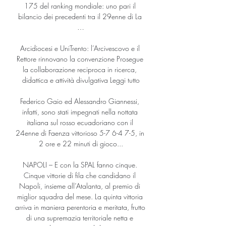
175 del ranking mondiale: uno pari il 
bilancio dei precedenti tra il 29enne di La 
…

Arcidiocesi e UniTrento: l’Arcivescovo e il 
Rettore rinnovano la convenzione Prosegue 
la collaborazione reciproca in ricerca, 
didattica e attività divulgativa Leggi tutto

Federico Gaio ed Alessandro Giannessi, 
infatti, sono stati impegnati nella nottata 
italiana sul rosso ecuadoriano con il 
24enne di Faenza vittorioso 5-7 6-4 7-5, in 
2 ore e 22 minuti di gioco...

NAPOLI – E con la SPAL fanno cinque. 
Cinque vittorie di fila che candidano il 
Napoli, insieme all’Atalanta, al premio di 
miglior squadra del mese. La quinta vittoria 
arriva in maniera perentoria e meritata, frutto 
di una supremazia territoriale netta e 