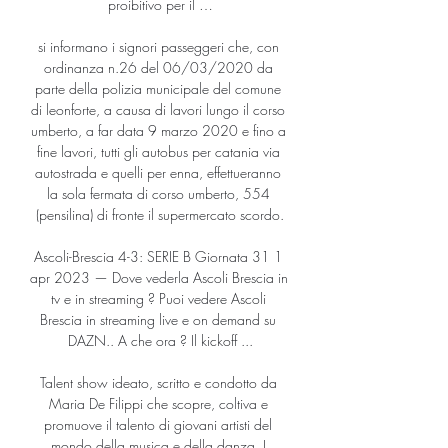
proibitivo per il …

si informano i signori passeggeri che, con 
ordinanza n.26 del 06/03/2020 da 
parte della polizia municipale del comune 
di leonforte, a causa di lavori lungo il corso 
umberto, a far data 9 marzo 2020 e fino a 
fine lavori, tutti gli autobus per catania via 
autostrada e quelli per enna, effettueranno 
la sola fermata di corso umberto, 554 
(pensilina) di fronte il supermercato scordo.

Ascoli-Brescia 4-3: SERIE B Giornata 31 1 
apr 2023 — Dove vederla Ascoli Brescia in 
tv e in streaming ? Puoi vedere Ascoli 
Brescia in streaming live e on demand su 
DAZN.. A che ora ? Il kickoff ...

Talent show ideato, scritto e condotto da 
Maria De Filippi che scopre, coltiva e 
promuove il talento di giovani artisti del 
mondo della musica e della danza. I 