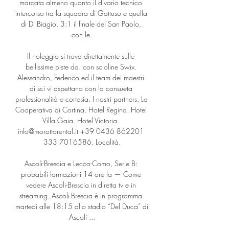
marcata almeno quanto il divario tecnico 
intercorso tra la squadra di Gattuso e quella 
di Di Biagio. 3:1 il finale del San Paolo, 
con le.

Il noleggio si trova direttamente sulle 
bellissime piste da. con scioline Swix. 
Alessandro, Federico ed il team dei maestri 
di sci vi aspettano con la consueta 
professionalità e cortesia. I nostri partners. La 
Cooperativa di Cortina. Hotel Regina. Hotel 
Villa Gaia. Hotel Victoria. 
info@morottorental.it +39 0436 862201 
333 7016586. Località.

Ascoli-Brescia e Lecco-Como, Serie B: 
probabili formazioni 14 ore fa — Come 
vedere Ascoli-Brescia in diretta tv e in 
streaming. Ascoli-Brescia è in programma 
martedì alle 18:15 allo stadio “Del Duca” di 
Ascoli ...
