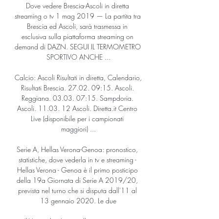
Dove vedere Brescia-Ascoli in diretta 
streaming o tv 1 mag 2019 — La partita tra 
Brescia ed Ascoli, sarà trasmessa in 
esclusiva sulla piattaforma streaming on 
demand di DAZN. SEGUI IL TERMOMETRO 
SPORTIVO ANCHE ...

Calcio: Ascoli Risultati in diretta, Calendario, 
Risultati Brescia. 27.02. 09:15. Ascoli. 
Reggiana. 03.03. 07:15. Sampdoria. 
Ascoli. 11.03. 12 Ascoli. Diretta.it Centro 
Live (disponibile per i campionati 
maggiori) ...

Serie A, Hellas Verona-Genoa: pronostico, 
statistiche, dove vederla in tv e streaming - 
Hellas Verona - Genoa è il primo posticipo 
della 19a Giornata di Serie A 2019/20, 
prevista nel turno che si disputa dall'11 al 
13 gennaio 2020. Le due
