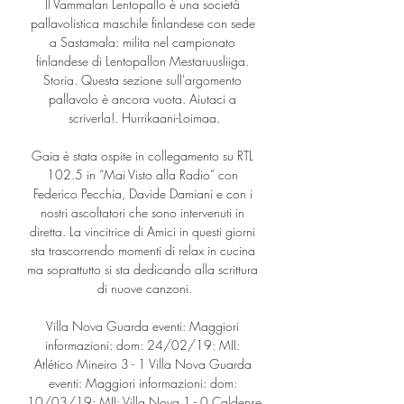
Il Vammalan Lentopallo è una società 
pallavolistica maschile finlandese con sede 
a Sastamala: milita nel campionato 
finlandese di Lentopallon Mestaruusliiga. 
Storia. Questa sezione sull'argomento 
pallavolo è ancora vuota. Aiutaci a 
scriverla!. Hurrikaani-Loimaa.

Gaia è stata ospite in collegamento su RTL 
102.5 in “Mai Visto alla Radio” con 
Federico Pecchia, Davide Damiani e con i 
nostri ascoltatori che sono intervenuti in 
diretta. La vincitrice di Amici in questi giorni 
sta trascorrendo momenti di relax in cucina 
ma soprattutto si sta dedicando alla scrittura 
di nuove canzoni.

Villa Nova Guarda eventi: Maggiori 
informazioni: dom: 24/02/19: MII: 
Atlético Mineiro 3 - 1 Villa Nova Guarda 
eventi: Maggiori informazioni: dom: 
10/03/19: MII: Villa Nova 1 - 0 Caldense 