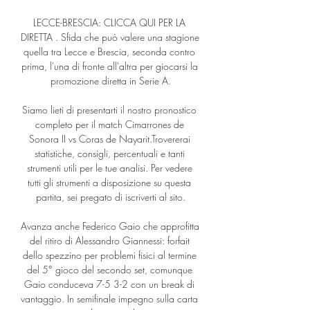
LECCE-BRESCIA: CLICCA QUI PER LA 
DIRETTA . Sfida che può valere una stagione 
quella tra Lecce e Brescia, seconda contro 
prima, l'una di fronte all'altra per giocarsi la 
promozione diretta in Serie A.

Siamo lieti di presentarti il nostro pronostico 
completo per il match Cimarrones de 
Sonora II vs Coras de Nayarit.Trovererai 
statistiche, consigli, percentuali e tanti 
strumenti utili per le tue analisi. Per vedere 
tutti gli strumenti a disposizione su questa 
partita, sei pregato di iscriverti al sito.

Avanza anche Federico Gaio che approfitta 
del ritiro di Alessandro Giannessi: forfait 
dello spezzino per problemi fisici al termine 
del 5° gioco del secondo set, comunque 
Gaio conduceva 7-5 3-2 con un break di 
vantaggio. In semifinale impegno sulla carta 