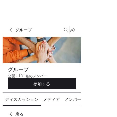
グループ
グループ
公開
·
131名のメンバー
参加する
ディスカッション
メディア
メンバー
戻る