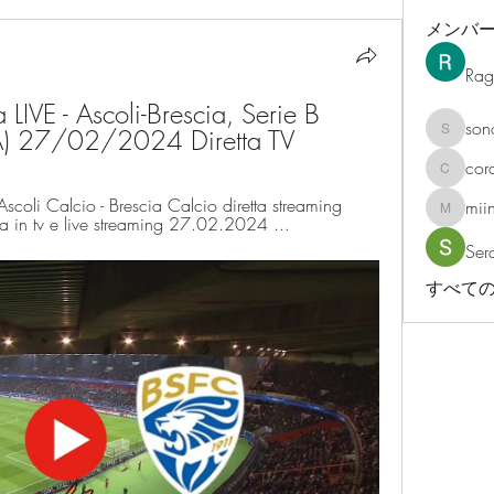
メンバ
Rag
a LIVE - Ascoli-Brescia, Serie B 
son
) 27/02/2024 Diretta TV
sonosar
cor
corazonv
coli Calcio - Brescia Calcio diretta streaming 
mii
miinguy
la in tv e live streaming 27.02.2024 ...
Ser
すべての