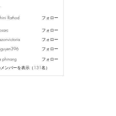
ー
hini Rathod
フォロー
osarc
フォロー
c
azonvictoria
フォロー
ictoria
nguyen396
フォロー
en396
a phinang
フォロー
メンバーを表示（131名）