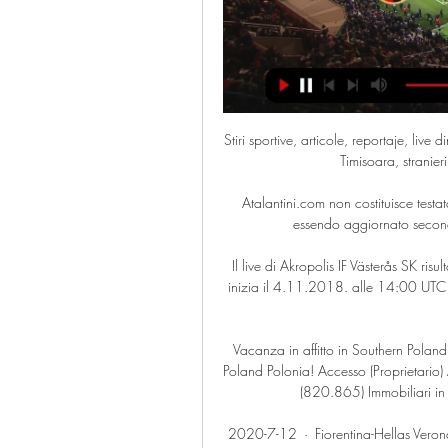
Stiri sportive, articole, reportaje, live din Liga I. Stiri despre Steaua, Dinamo, Rapid, CFR Cluj, Poli Timisoara, stranieri, fotbal international, Liga Campionilor.

Atalantini.com non costituisce testata giornalistica e non ha, comunque carattere periodico essendo aggiornato secondo la disponibilità e la reperibilità dei materiali.

Il live di Akropolis IF Västerås SK risultati in diretta (e live video streaming online) in tempo reale, inizia il 4.11.2018. alle 14:00 UTC a Spanga IP 1, Stockholm, Sweden in Division 1, Norra, Sweden.

Vacanza in affitto in Southern Poland Polonia - affitto casas, chales, apartamentos en Southern Poland Polonia! Accesso (Proprietario) Annunci (da £0,99) Affitto Lungo (190.833) Affitti Vacanze (820.865) Immobiliari in Vendita (78.639) ☰ Photo: Malbork, Poland.

2020-7-12 · Fiorentina-Hellas Verona, dove vederla in tv e streaming. Fiorentina-Hellas Verona sarà trasmessa in diretta streaming da DAZN e sarà visibile per i suoi clienti anche sulle moderne smart tv compatibili con l'applicazione e su tutti i televisori collegati ad un dispositivo Amazon Fire TV Stick o Google Chromecast oppure ad una console PlayStation 4 o Xbox (Xbox One, Xbox One S, Xbox One X).

Il Brescia batte 2-0 l'Ascoli ed è prima in classifica 23 feb 2022 — Il Brescia batte 2-0 l'Ascoli ed è prima in classifica. 23 Febbraio La diretta · La carica dei 3.000 bresciani allo Zini per il derby. Live ...

tag: torino-hellas verona Serie A in diretta streaming, sat e digitale terrestre (30-31 gennaio 2016) Come vedere legalmente e in diretta, anche GRATIS, le partite di calcio della stagione 2015/2016 di Serie A. Ciò è possibile in streaming attraverso PC, tablet e smartphone ed in TV attraverso il digitale terrestre e via satellite (canali.

Onda Cero - Inter-Getafe, ieri la dirigenza nerazzurra valutava l'idea di giocare al Sud L’Inter giù per ko tecnico. Lukaku e Lautaro assenti ingiustificati, per la Juventus è una vittoria di.

Avai x Chapecoense ao vivo, Avai x Chapecoense tv ao vivo ,Avai x Chapecoense ao vivo, Avai x Chapecoense online, jogo do Avai x Chapecoense ,Avai x Chapecoense hoje, Avai x Chapecoense, agora,. Assistir Avaí x Chapecoense AO VIVO – Catarinense 2019. Blog RBN; 27/02/2019;

Federico Gaio ed Alessandro Giannessi, infatti, sono stati impegnati nella nottata italiana sul rosso ecuadoriano con il 24enne di Faenza vittorioso 5-7 6-4 7-5, in 2 ore e 22 minuti di gioco...

Ascoli - Brescia risultati in diretta, risultati H2H e formazioni Testa a testa Ascoli affronterà Brescia il 27 feb 2024 alle 17:15 UTC allo Cino e Lillo Del Duca stadio, Ascoli Piceno città, Italy. La partita è di Serie B.

Gasthof-Hotel Jaritz - Prenotazione gratuita su ViaMichelin. Situato a 200 metri dal centro di Semriach e a 25 km da Graz, il Gasthof-Hotel Jaritz offre la connessione Wi-Fi gratuita, un ristorante di specialità della Stiria e un giardino con terrazza, dove in estate potrete consumare i pasti.

Brescia vs Ascoli | Serie B Ammonizione per Fran Karacic (Brescia)!. Brescia logo. 90'+3'. Gol di Eric Botteghin (Ascoli)!.

Inter e Roma pescano le spagnole Getafe e Siviglia. NYON (Svizzera). Mentre il governo svizzero decideva di vietare tutte le manifestazioni che possono attirare più di mille persone.

Quinta giornata di Serie A: VL Pesaro - Vanoli Cremona in campo all'Adriatic Arena domenica 29 ottobre alle ore 12. Il match sarà visibile su Eurosport 2 e Eurosport Player. Un anno di Serie A ed Eurolega: tutto il grande basket è LIVE su Eurosport Player!

Spesso lo streaming avviene in Flash direttamente nella pagina web con qualità non sempre elevate, ma attraverso software come SopCast, una piattaforma per la distribuzione di trasmissioni televisive che sfrutta le reti P2P, è possibile trovare streaming di qualità elevate, anche se bisogna attendere un pò affinché, all’inizio, il.

DIRETTA OLYMPIACOS WOLVERHAMPTON/ Video streaming tv: l'arbitro è Clément Turpin (Di giovedì 12 marzo 2020) DIRETTA Olym