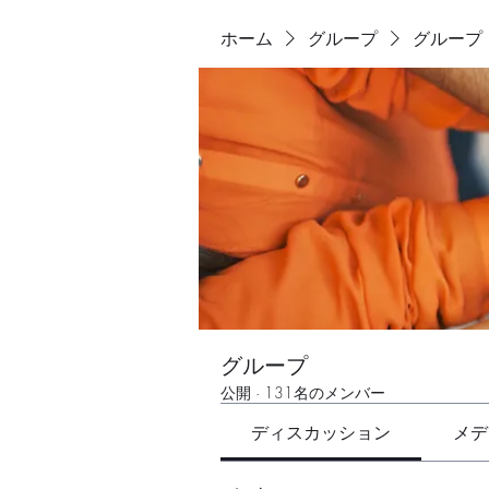
ホーム
グループ
グループ
グループ
公開
·
131名のメンバー
ディスカッション
メデ