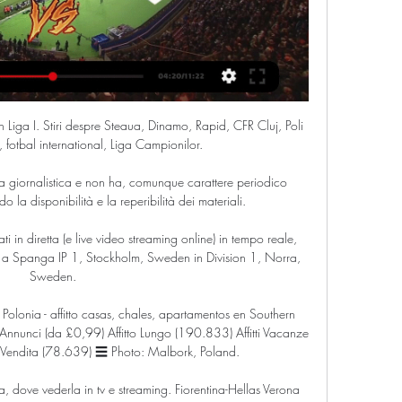
piakos Wolves streaming Video e tv: probabili formazioni, orario, quote e.

Confronta squadre Adelaide Olympic - Adelaide United Youth H2H. Statistiche, gol realizzati, condizione attuale, prognostici e le quotazioni

Pronostico e statistiche dell'incontro di calcio SL Benfica B - Academica Coimbra di Portogallo Segunda Liga del 15/03/2020. Disponibili anche tutti i pronostici …

Fc Chiasso Winterthur Torti Croci Zambrotta Mattia La Non Varvelli Turno Ora Servette Tifosi Il Gianluca Ho Se Una Storia Gente Al Ha No Le Mont Matta Così Motivata!. Wil SG. Der FC Wil 1900 ist ein Fussball Club aus der Ostschweiz und wurde im Jahre.

Ascoli - Brescia (Serie B): la cronaca in diretta del match Segui la cronaca in diretta del match Ascoli - Brescia del 27/2/2024 su Corriere.it. Aggiornamenti live, gol e azioni clou.

Siamo un gruppo di docenti universitari, dottorandi, assegnisti, bibliotecari e ricercatori indipendenti, che intende promuovere una riflessione sui gravi problemi che la protratta chiusura alla consultazione della maggior parte di biblioteche e archivi sta provocando. Nonostante la sollecitazione di molti docenti per una riapertura delle Università (v. la petizione: https://secure.avaaz.org.

Antonio Di Gennaro, ex centrocampista ed oggi commentatore sportivo, si è collegato in diretta durante Stadio Aperto, trasmissione di TMW Radio.

Per il pronostico Inter-Getafe bisogna prendere in considerazione il rendimento e gli obiettivi stagionali delle due squadre. La partita, che si giocherà giovedì 12 marzo, ore 21:00, presso lo stadio Giuseppe Meazza di Milano, vedrà affrontarsi due formazioni in una competizione internazionale. La squadra nerazzurra, attualmente guidata da Antonio Conte, ha parecchie partite da recuperare […]

Entra nel mondo Apple: acquista iPhone, iPad, Apple Watch, Mac e Apple TV, e scopri gli accessori, l’entertainment e i servizi di assistenza.

Milan campione d’Italia 2011, video: Crudeli festeggia in diretta lo scudetto rossonero Il noto giornalista sportivo si scatena al fischio finale di Roma-Milan. Milan Serie A 8 maggio 2011 12:00

Jomo Cosmos 0 - 0 Mbombela United (0 - 0) 14:30: Term. TS Galaxy 2 - 2. Mbombela United Pronostici Jomo Cosmos. conoscere le formazioni delle squadre, vedere il programma delle partite di calcio in streaming, tutto questo è possibile con Livescore.it. Contatto;

Getafe-Ajax - Anteprima Statistica Getafe 2-0 Ajax - Europa League 2019/2020 - Anteprima Statistica Usiamo i cookies per assicurarti la migliore esperienza sul nostro sito.

Il programma di domani (25 luglio) si preannuncia particolarmente ricco ed interessante. Oltre a Matteo Donati e Jacopo Berrettini che concluderanno i rispettivi incontri, scenderanno in campo anche i big con Federico Gaio che aprirà il programma sul centrale contro il qualificato Miljan Zekic.

Rojadirecta è il portale più conosciuto per vedere il calcio in streaming gratis: riporta link di siti pirata che trasmettono in maniera del tutto illegale. Inter, Royal, Roma, Milan, Lazio, Hesgoal, Roja directa, streaming

Ascoli - Brescia - Serie B 2023 - 2024 - Live Diretta I am Calcio, social magazine sul mondo del calcio. Classifiche, pronostici e risultati in tempo reale.

Vacanza in affitto in Southern Poland Polonia - affitto casas, chales, apartamentos en Southern Poland Polonia! Accesso (Proprietario) Annunci (da £0,99) Affitto Lungo (190.833) Affitti Vacanze (820.865) Immobiliari in Vendita (78.639) ☰ Photo: Malbork, Poland.

Brescia: dove vederla in diretta tv, streaming e orario d'inizio 30 gen 2021 — Per la prima giornata del girone di ritorno di Serie B si affrontano Ascoli e Brescia. Ma dove vedere la partita in diretta tv e streaming?

Quarto in classifica. A +1 dall'Atletico Madrid, +3 dal Valencia. Il Getafe, stando così le cose, sarebbe qualificato alla prossima Champions League.Un risultato straordinario per il quale José Bordalás e i suoi ragazzi stanno lottando senza risparmiarsi. E non solo. I prossimi avversari dell'Inter, nonostante una rosa limitata qualitativamente, sono passati agli ottavi di finale di Europa.

La definizione Green Team che abbiamo dato al nostro gruppo di lavoro non è solo riferita alle nostre idee, ai nostri ideali, alla nostra impronta televisiva, ma è soprattutto un impegno che ci assumiamo con il nostro pubblico di telespettatori e di surfers di usare tutta la nostra sensibilità e il nostro coraggio per proporre un modello di sviluppo economico e sociale, molto diverso da.

Brescia–Ascoli: come seguire la partita. Le probabili formazioni, tutte le news per arrivare preparato al meglio al match e tutti gli aggiornamenti in diretta live dell'incontro che si giocherà allo ...

L'Inter pesca il Getafe in Europa League: la scheda, i segreti e l'undici tipo dei Los Azulones. 28.02.2020 15:00 di Simone Bernabei Un sorteggio 'normale', quello toccato all'Inter per gli ottavi di Europa League. Dopo la doppia sfida col Ludogorets, i nerazzurri di Antonio Conte se la vedranno col Getafe, club.

Risultati Italia Serie D - Girone H. Tutte le informazioni sul campionato di Serie D - Girone H Italia (Risultati). Mettiamo a disposizione dati, informazioni e statistiche di ogni tipo su squadre di calcio, giocatori, campionati, categorie, calciomercato, marcatori, risultati, partite, classifiche, calendari, notizie, calciomercato, formazioni, live.

Il Vammalan Lentopallo è una società pallavolistica maschile finlandese con sede a Sastamala: milita nel campionato finlandese di Lentopallon Mestaruusliiga. Storia. Questa sezione sull'argomento pallavolo è ancora vuota. Aiutaci a scriverla!. Hurrikaani-Loimaa.

NON FARE IL PIGRO E APRIMI E ancora una volta il web fa una gran figura. Le maglie di Pampling mostrate: - Rebel Leia: https://www.pampling.com/produ...

Cronaca Ascoli - Brescia - Live: la partita in diretta Ascoli-BRESCIA: 4-3. Non molla il Brescia! Bisoli al minuto 99 sigla la rete del 4-3, ora si attende il prolungamento del recupero da parte del direttore di ...

Ascoli - Brescia Cronaca, 