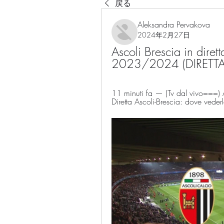
戻る
Aleksandra Pervakova
2024年2月27日
Ascoli Brescia in dirett
2023/2024 (DIRETTA
11 minuti fa — (Tv dal vivo===) As
Diretta Ascoli-Brescia: dove veder