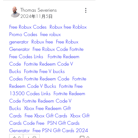
Thomas Severiens
2024年11月5日
Free Robux Codes
Robux free Roblox 
Promo Codes
free robux 
generator
Robux free
Free Robux 
Generator
Free Robux Code
Fortnite 
Free Codes Links
Fortnite Redeem 
Code
Fortnite Redeem Code V 
Bucks
Fortnite Free V bucks 
Codes
Fortnite Redeem Code
Fortnite 
Redeem Code V Bucks
Fortnite Free 
13500 Codes Links
Fortnite Redeem 
Code
Fortnite Redeem Code V 
Bucks
Xbox Free Redeem Gift 
Cards
Free Xbox Gift Cards
Xbox Gift 
Cards Code Free
PSN Gift Cards 
Generator
Free PSN Gift Cards 2024
0