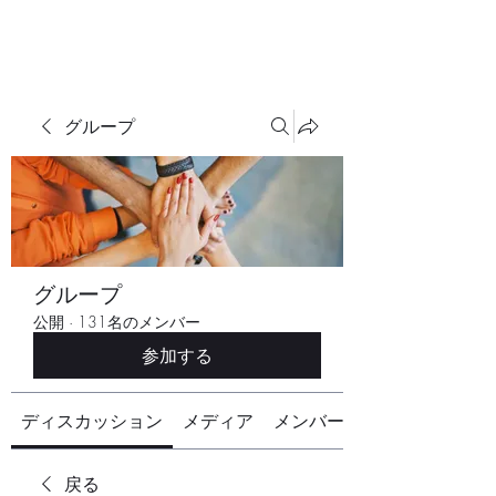
グループ
グループ
公開
·
131名のメンバー
参加する
ディスカッション
メディア
メンバー
戻る