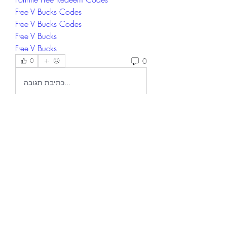
Free V Bucks Codes
Free V Bucks Codes
Free V Bucks
Free V Bucks
0
0
כתיבת תגובה...
グループについて
グループへようこそ！他のメンバー
と交流したり、最新情報をチェック
したり、動画をシェアすることもで
きます。
メンバー
Raghini Rathod
フォロー