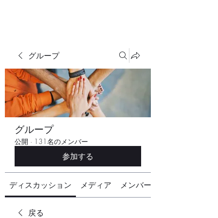
グループ
グループ
公開
·
131名のメンバー
参加する
ディスカッション
メディア
メンバー
戻る