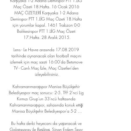
Karşıyaka 1-2 Adana Demirspor PTT 1.LİG 
Maç Özeti 18.Hafta. 16 Ocak 2016 
MAÇ ÖZETLERİ Karşıyaka 1-2 Adana 
Demirspor PTT 1.LİG Maç Özeti 18.Hafta 
için yorumlar kapal. 1461 Trabzon 0-0 
Balıkesirspor PTT 1.LİG Maç Özeti 
17.Hafta. 28 Aralık 2015.

Lens - Le Havre arasında 17.08.2019 
tarihinde oynanacak olan football maçını 
izlemek için maç saati 16:00'da Betsmove 
TV - Canlı Maç İzle, Maç Özetleri'den 
izleyebilirsiniz.

Kahramanmaraşspor Manisa Büyükşehir 
Belediyespor maç sonucu: 2-5. TFF 2'nci Lig 
Kırmızı Grup'un 33'ncü haftasında 
Kahramanmaraşspor, sahasında konuk ettiği 
Manisa Büyükşehir Belediyespor'a 5-2 …

Bu hafta derbi heyecanı da yaşanacak ve 
Galatasaray ile Beşiktaş, Sinan Erdem Spor 