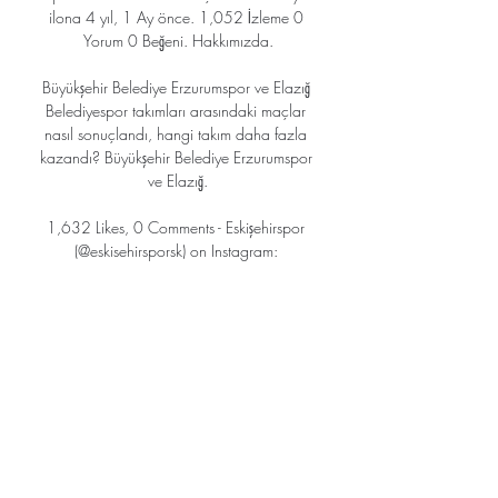
ilona 4 yıl, 1 Ay önce. 1,052 İzleme 0 
Yorum 0 Beğeni. Hakkımızda.

Büyükşehir Belediye Erzurumspor ve Elazığ 
Belediyespor takımları arasındaki maçlar 
nasıl sonuçlandı, hangi takım daha fazla 
kazandı? Büyükşehir Belediye Erzurumspor 
ve Elazığ.

1,632 Likes, 0 Comments - Eskişehirspor 
(@eskisehirsporsk) on Instagram: 
“Eskişehirspor'umuz TFF 1. ligin 3. haftasında 
karşılaşacağımız Bursaspor maçı 
hazırlıklarını…”

İzleyici Temsilcisi’ne Avrupa 7’yle ilgili her 
türlü, görüş, öneri, şikayetinizi iletebilirsiniz. 
İletileriniz değerlendirilip, ilgili kişilere 
aktarılacak, cevaplanması gereken 
konularda da size bilgi verilecektir.
