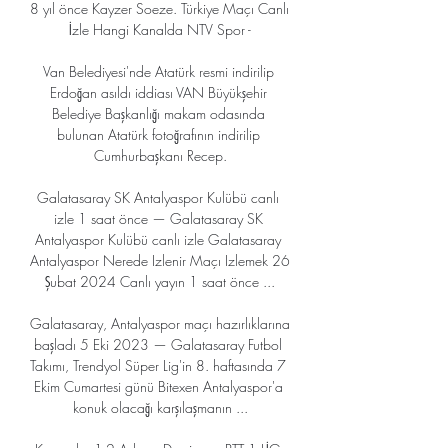
8 yıl önce Kayzer Soeze. Türkiye Maçı Canlı 
İzle Hangi Kanalda NTV Spor -

Van Belediyesi'nde Atatürk resmi indirilip 
Erdoğan asıldı iddiası VAN Büyükşehir 
Belediye Başkanlığı makam odasında 
bulunan Atatürk fotoğrafının indirilip 
Cumhurbaşkanı Recep.

Galatasaray SK Antalyaspor Kulübü canlı 
izle 1 saat önce — Galatasaray SK 
Antalyaspor Kulübü canlı izle Galatasaray 
Antalyaspor Nerede Izlenir Maçı Izlemek 26 
Şubat 2024 Canlı yayın 1 saat önce ...

Galatasaray, Antalyaspor maçı hazırlıklarına 
başladı 5 Eki 2023 — Galatasaray Futbol 
Takımı, Trendyol Süper Lig'in 8. haftasında 7 
Ekim Cumartesi günü Bitexen Antalyaspor'a 
konuk olacağı karşılaşmanın ...
