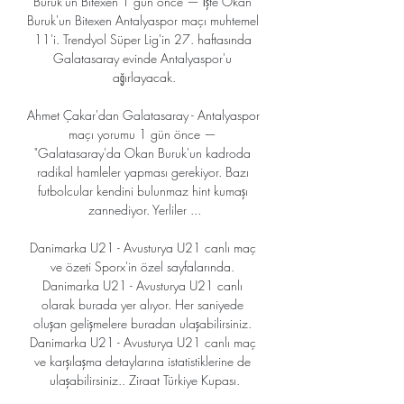
Buruk'un Bitexen 1 gün önce — İşte Okan 
Buruk'un Bitexen Antalyaspor maçı muhtemel 
11'i. Trendyol Süper Lig'in 27. haftasında 
Galatasaray evinde Antalyaspor'u 
ağırlayacak.

Ahmet Çakar'dan Galatasaray - Antalyaspor 
maçı yorumu 1 gün önce — 
"Galatasaray'da Okan Buruk'un kadroda 
radikal hamleler yapması gerekiyor. Bazı 
futbolcular kendini bulunmaz hint kumaşı 
zannediyor. Yerliler ...

Danimarka U21 - Avusturya U21 canlı maç 
ve özeti Sporx'in özel sayfalarında. 
Danimarka U21 - Avusturya U21 canlı 
olarak burada yer alıyor. Her saniyede 
oluşan gelişmelere buradan ulaşabilirsiniz. 
Danimarka U21 - Avusturya U21 canlı maç 
ve karşılaşma detaylarına istatistiklerine de 
ulaşabilirsiniz.. Ziraat Türkiye Kupası.
