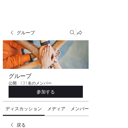
グループ
グループ
公開
·
131名のメンバー
参加する
ディスカッション
メディア
メンバー
戻る