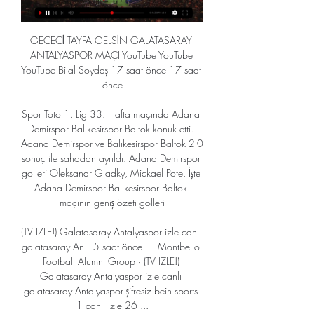
GECECİ TAYFA GELSİN GALATASARAY 
ANTALYASPOR MAÇI YouTube YouTube 
YouTube Bilal Soydaş 17 saat önce 17 saat 
önce

Spor Toto 1. Lig 33. Hafta maçında Adana 
Demirspor Balıkesirspor Baltok konuk etti. 
Adana Demirspor ve Balıkesirspor Baltok 2-0 
sonuç ile sahadan ayrıldı. Adana Demirspor 
golleri Oleksandr Gladky, Mickael Pote, İşte 
Adana Demirspor Balıkesirspor Baltok 
maçının geniş özeti golleri

(TV IZLE!) Galatasaray Antalyaspor izle canlı 
galatasaray An 15 saat önce — Montbello 
Football Alumni Group · (TV IZLE!) 
Galatasaray Antalyaspor izle canlı 
galatasaray Antalyaspor şifresiz bein sports 
1 canlı izle 26 ...
