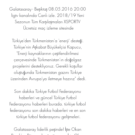
Galatasaray - Beşiktaş 08.05.2016 20:00 
ligtv kanalında Canlı izle. 2018/19 Yeni 
Sezonun Tüm Karşılaşmaları XSPORTV 
Ücretsiz maç izleme sitesinde

Türkiye'den Türkmenistan'a 'enerji' desteği. 
Türkiye'nin Aşkabat Büyükelçisi Kapucu, 
"Enerji kaynaklarının çeşitlendirilmesi 
çerçevesinde Türkmenistan’ın doğalgaz 
projelerini destekliyoruz. Gerekli koşullar 
oluştuğunda Türkmenistan gazını Türkiye 
üzerinden Avrupa'ya iletmeye hazırız" dedi.

Son dakika Türkiye Futbol Federasyonu 
haberleri ve güncel Türkiye Futbol 
Federasyonu haberleri burada. türkiye futbol 
federasyonu son dakika haberleri ve en son 
türkiye futbol federasyonu gelişmeleri.

Galatasaray liderlik peşinde! İşte Okan 