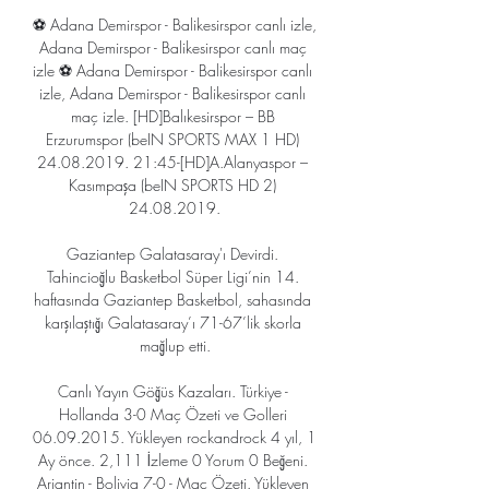
⚽ Adana Demirspor - Balikesirspor canlı izle, 
Adana Demirspor - Balikesirspor canlı maç 
izle ⚽ Adana Demirspor - Balikesirspor canlı 
izle, Adana Demirspor - Balikesirspor canlı 
maç izle. [HD]Balıkesirspor – BB 
Erzurumspor (beIN SPORTS MAX 1 HD) 
24.08.2019. 21:45-[HD]A.Alanyaspor – 
Kasımpaşa (beIN SPORTS HD 2) 
24.08.2019.

Gaziantep Galatasaray'ı Devirdi. 
Tahincioğlu Basketbol Süper Ligi’nin 14. 
haftasında Gaziantep Basketbol, sahasında 
karşılaştığı Galatasaray’ı 71-67’lik skorla 
mağlup etti.

Canlı Yayın Göğüs Kazaları. Türkiye - 
Hollanda 3-0 Maç Özeti ve Golleri 
06.09.2015. Yükleyen rockandrock 4 yıl, 1 
Ay önce. 2,111 İzleme 0 Yorum 0 Beğeni. 
Arjantin - Bolivia 7-0 - Maç Özeti. Yükleyen 