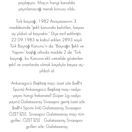
paylaşıyor. Maçın hangi kanalda 
yayınlanacağı merak konusu oldu.

Türk bayrağı, 1982 Anayasasının 3. 
maddesinde "şekli kanunda belirtilen, beyaz 
ay yıldızlı al bayraktır." Diye tarif edilmiştir. 
22.09.1983 te kabul edilen 2893 sayılı 
Türk Bayrağı Kanunu’n da “Bayrağın Şekli ve 
Yapımı” başlığı altında madde 2 de “Türk 
bayrağı, bu Kanuna ekli cetvelde gösterilen 
şekil ve oranlarda olmak kaydıyla beyaz ay - 
yıldızlı al.

Ankaragücü Beşiktaş maçı özet izle (beİN 
Sports) Ankaragücü Beşiktaş maçı radyo 
yayını hangi frekansta? (Süper Lig radyo 
yayını) Galatasaray Sivasspor geniş özet izle 
(beİN Sports link) Galatasaray Sivasspor 
ÖZET İZLE, Sivasspor Galatasaray maçı tüm 
goller; ÖZET İZLE : Galatasaray Sivasspor 
golleri izle; Galatasaray.
