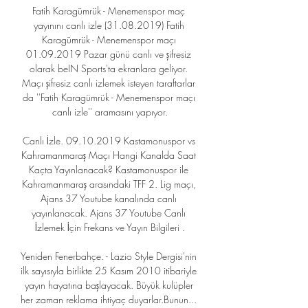
Fatih Karagümrük - Menemenspor maç 
yayınını canlı izle (31.08.2019) Fatih 
Karagümrük - Menemenspor maçı 
01.09.2019 Pazar günü canlı ve şifresiz 
olarak beIN Sports'ta ekranlara geliyor. 
Maçı şifresiz canlı izlemek isteyen taraftarlar 
da ''Fatih Karagümrük - Menemenspor maçı 
canlı izle'' aramasını yapıyor.

Canlı İzle. 09.10.2019 Kastamonuspor vs 
Kahramanmaraş Maçı Hangi Kanalda Saat 
Kaçta Yayınlanacak? Kastamonuspor ile 
Kahramanmaraş arasındaki TFF 2. Lig maçı, 
Ajans 37 Youtube kanalında canlı 
yayınlanacak. Ajans 37 Youtube Canlı 
İzlemek İçin Frekans ve Yayın Bilgileri .

Yeniden Fenerbahçe. - Lazio Style Dergisi'nin 
ilk sayısıyla birlikte 25 Kasım 2010 itibariyle 
yayın hayatına başlayacak. Büyük kulüpler 
her zaman reklama ihtiyaç duyarlar.Bunun... 