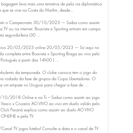
bagagem leva mais uma tentativa de pela via diplomática 
ica que se vive na Costa do Marfim, desde...

ssistir o Campeonato 30/10/2023 — Saiba como assistir 
na TV ou na internet. Boavista e Sporting entram em campo 
ta segunda-feira (30 ...

a ao vivo 20/05/2023 online 20/05/2023 — Só aqui no 
 completa entre Boavista x Sporting Braga ao vivo pelo 
rtuguês a partir das 14h00 ( ...

rbulento da temporada. O clube carioca tem o jogo do 
tima rodada da fase de grupos da Copa Libertadores. O 
e um empate no Uruguai para chegar a fase de …

4/10/2018 Online e na Tv – Saiba como assistir ao jogo 
ir Vasco x Cruzeiro AO VIVO ao vivo em duelo valido pelo 
Click Paraná explica como assistir ao duelo AO VIVO 
ONLINE e pela TV.

anal TV jogos futebol Consulte a data e o canal de TV 