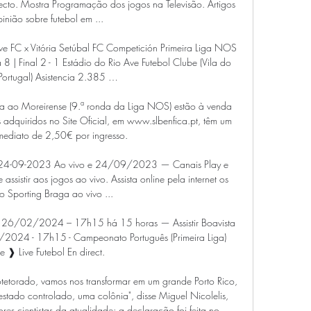
recto. Mostra Programação dos jogos na Televisão. Artigos 
inião sobre futebol em ...

e FC x Vitória Setúbal FC Competición Primeira Liga NOS 
 | Final 2 - 1 Estádio do Rio Ave Futebol Clube (Vila do 
ortugal) Asistencia 2.385 …

ca ao Moreirense (9.ª ronda da Liga NOS) estão à venda 
s adquiridos no Site Oficial, em www.slbenfica.pt, têm um 
mediato de 2,50€ por ingresso.

– 24-09-2023 Ao vivo e 24/09/2023 — Canais Play e 
ssistir aos jogos ao vivo. Assista online pela internet os 
o Sporting Braga ao vivo ...

 – 26/02/2024 – 17h15 há 15 horas — Assistir Boavista 
/2024 - 17h15 - Campeonato Português (Primeira Liga) 
e ❱ Live Futebol En direct.

tetorado, vamos nos transformar em um grande Porto Rico, 
stado controlado, uma colônia", disse Miguel Nicolelis, 
res cientistas da atualidade; a declaração foi feita no 