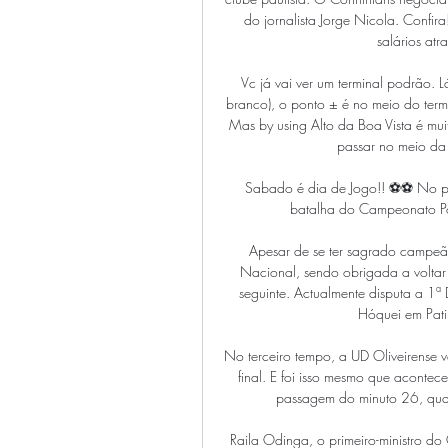
do jornalista Jorge Nicola. Confir
salários at
Vc já vai ver um terminal podrão. L
branco), o ponto ± é no meio do term
Mas by using Alto da Boa Vista é mu
passar no meio da 
️ Sabado é dia de Jogo!! ⚽⚽ No
batalha do Campeonato Por
Apesar de se ter sagrado campeã, 
Nacional, sendo obrigada a voltar
seguinte. Actualmente disputa a 1ª
Hóquei em Pati
No terceiro tempo, a UD Oliveirense v
final. E foi isso mesmo que acontece
passagem do minuto 26, quan
Raila Odinga, o primeiro-ministro do