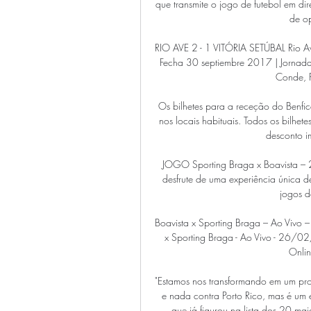
que transmite o jogo de futebol em di
de op
RIO AVE 2 - 1 VITÓRIA SETÚBAL Rio Av
Fecha 30 septiembre 2017 | Jornada 8
Conde, P
Os bilhetes para a receção do Benfi
nos locais habituais. Todos os bilhete
desconto i
JOGO Sporting Braga x Boavista 
desfrute de uma experiência única de a
jogos d
Boavista x Sporting Braga – Ao Vivo
x Sporting Braga - Ao Vivo - 26/02
Onlin
"Estamos nos transformando em um pro
e nada contra Porto Rico, mas é um e
que já figurou na lista dos 20 maio