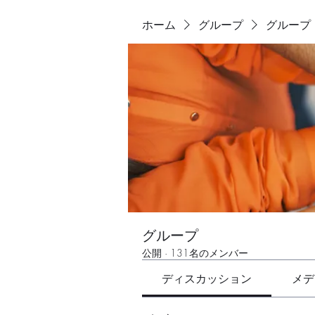
ホーム
グループ
グループ
グループ
公開
·
131名のメンバー
ディスカッション
メデ