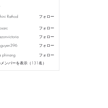
ー
hini Rathod
フォロー
osarc
フォロー
c
azonvictoria
フォロー
ictoria
nguyen396
フォロー
en396
a phinang
フォロー
メンバーを表示（131名）