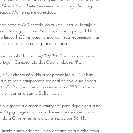
a! Série B: Com Ponte Preta em queda, Tiago Real nega 
rasados. Mantenha-me conectado

á vc pega o 233 Recreio (ônibus azul escuro, laranja e 
inal. Se pegar o Linha Amarela, é mais rápido, 1h10min. 
ito lindo, 1h30min caso vc não conheça recomendo - vai 
Floresta da Tijuca e na praia da Barra.

 próximo sabado, dia 14/09/2019 vamos a mais uma 
tugal - Campeonato das Oportunidades. 4º...

a Oliveirense não viria a ser promovida à 1ª Divisão 
 a disputar o campeonato regional de Aveiro na época 
 Divisão Nacional, sendo considerada o 3º 'Grande' no 
ns em conjunto com o SL Benfica …

eio disposta a alargar a vantagem, para depois geri-la no 
u. O jogo registou a maior diferença entre as equipas à 
do a Oliveirense vencia os minhotos por 56-41.

 Quénia e mediador da União africana para a crise costa 