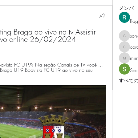
メンバ
Rag
ting Braga ao vivo na tv Assistir 
son
vivo online 26/02/2024 
sonosar
cor
corazonv
mii
miinguy
oavista FC U19? Na seção Canais de TV você ... 
C Braga U19 Boavista FC U19 ao vivo no seu 
Ser
すべての