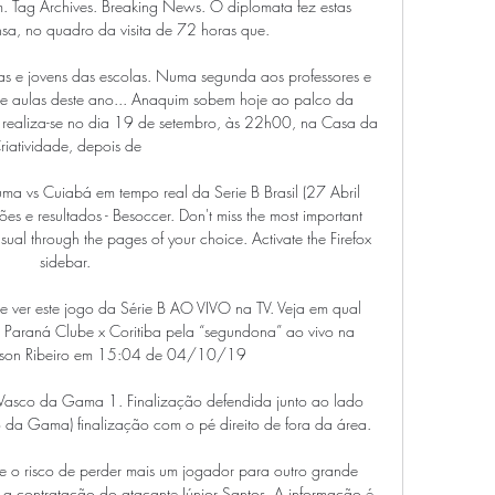
. Tag Archives. Breaking News. O diplomata fez estas 
sa, no quadro da visita de 72 horas que.

ças e jovens das escolas. Numa segunda aos professores e 
de aulas deste ano... Anaquim sobem hoje ao palco da 
realiza-se no dia 19 de setembro, às 22h00, na Casa da 
riatividade, depois de

ma vs Cuiabá em tempo real da Serie B Brasil (27 Abril 
es e resultados - Besoccer. Don't miss the most important 
sual through the pages of your choice. Activate the Firefox 
sidebar.

 ver este jogo da Série B AO VIVO na TV. Veja em qual 
re Paraná Clube x Coritiba pela “segundona” ao vivo na 
erson Ribeiro em 15:04 de 04/10/19

Vasco da Gama 1. Finalização defendida junto ao lado 
co da Gama) finalização com o pé direito de fora da área.

re o risco de perder mais um jogador para outro grande 
 a contratação do atacante Júnior Santos. A informação é 