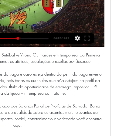
 Setúbal vs Vitória Guimarães em tempo real da Primeira 
o, estatísticas, escalações e resultados - Besoccer

s da vaga e caso esteja dentro do perfil da vaga envie o 
ie, pois todos os currÍculos que nÃo estejam no perfil da 
os. tÍtulo da oportunidade de emprego: repositor – r$ 
 da tijuca – rj. empresa contratante:

ectado aos Baianos Portal de Notícias de Salvador Bahia 
sa e de qualidade sobre os assuntos mais relevantes do 
esportes, social, entretenimento e variedade você encontra 
aqui.
