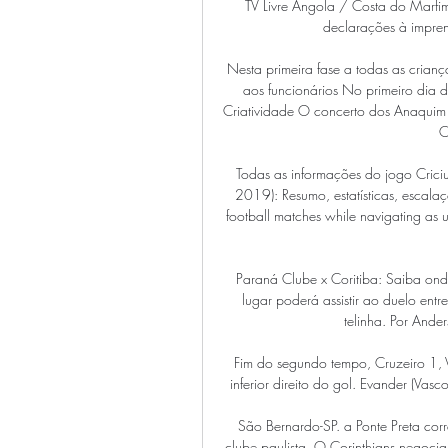
TV Livre Angola / Costa do Marfim
declarações à impren
Nesta primeira fase a todas as crian
aos funcionários No primeiro dia 
Criatividade O concerto dos Anaquim 
C
Todas as informações do jogo Criciu
2019): Resumo, estatísticas, escalaçõ
football matches while navigating as u
Paraná Clube x Coritiba: Saiba onde
lugar poderá assistir ao duelo ent
telinha. Por And
Fim do segundo tempo, Cruzeiro 1, 
inferior direito do gol. Evander (Vas
São Bernardo-SP. a Ponte Preta cor
clube paulista. O Corinthians negocia