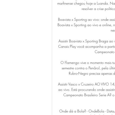
marfinense chegou hoje a Luanda. Na 
resolver a crise polit
Boavista x Sporting ao vivo: onde a
Boavista x Sporting ao vivo e online, 
nes
Assistir Boavista x Sporting Brag
Canais Play você acompanha a partida
Campeonato Po
O Flamengo vive o momento mais tu
semestre contra o Penãrol, pela úl
Rubro-Negro precisa apenas d
Assistir Vasco x Cruzeiro AO VIVO 1
ao vivo. Está procurando onde assist
Campeonato Brasileiro Serie A? o 
Onde dá a Bola? - OndeBola - Data/C